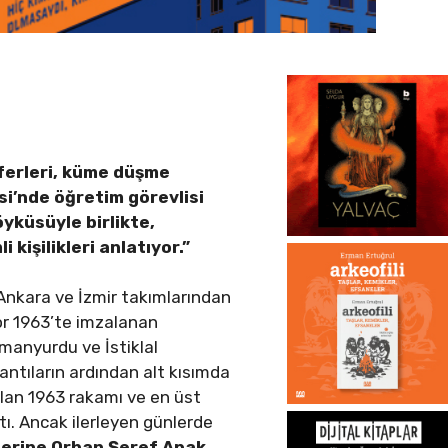
zaferleri, küme düşme
esi’nde öğretim görevlisi
yküsüyle birlikte,
kişilikleri anlatıyor.”
, Ankara ve İzmir takımlarından
por 1963’te imzalanan
manyurdu ve İstiklal
lantıların ardından alt kısımda
 olan 1963 rakamı ve en üst
tı. Ancak ilerleyen günlerde
erine Orhan Şeref Apak