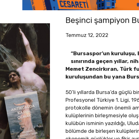
Beşinci şampiyon Bu
Temmuz 12, 2022
“Bursaspor’un kuruluşu, B
sınırında geçen yıllar, ni
Memet Zencirkıran, Türk fu
kuruluşundan bu yana Bursas
50’li yıllarda Bursa’da güçlü b
Profesyonel Türkiye 1. Ligi, 1
protokolle dönemin önemli ama
kulüplerinin birleşmesiyle oluş
kulübün isminin yazıldığı, Ulu
bölümde de birleşen kulüplerin
ekonomik güçlükler ve fikir ayrı