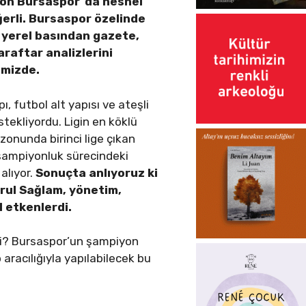
yon Bursaspor”da nesnel
ğerli. Bursaspor özelinde
te yerel basından gazete,
araftar analizlerini
imizde.
, futbol alt yapısı ve ateşli
stekliyordu. Ligin en köklü
ezonunda birinci lige çıkan
şampiyonluk sürecindeki
 alıyor.
Sonuçta anlıyoruz ki
ğrul Sağlam, yönetim,
l etkenlerdi.
di? Bursaspor’un şampiyon
aracılığıyla yapılabilecek bu