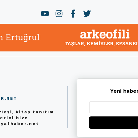
Yeni haber
ER.NET
leşi, kitap tanıtım
erini bize
iyathaber.net