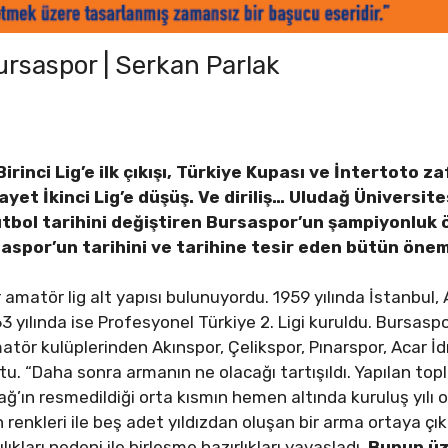
rsaspor | Serkan Parlak
irinci Lig’e ilk çıkışı, Türkiye Kupası ve İntertoto 
hayet İkinci Lig’e düşüş. Ve diriliş… Uludağ Üniversit
tbol tarihini değiştiren Bursaspor’un şampiyonluk ö
por’un tarihini ve tarihine tesir eden bütün önemli 
ir amatör lig alt yapısı bulunuyordu. 1959 yılında İstanbul
963 yılında ise Profesyonel Türkiye 2. Ligi kuruldu. Bursas
tör kulüplerinden Akınspor, Çelikspor, Pınarspor, Acar İd
tu. “Daha sonra armanın ne olacağı tartışıldı. Yapılan top
dağ’ın resmedildiği orta kısmın hemen altında kuruluş yılı
 renkleri ile beş adet yıldızdan oluşan bir arma ortaya çık
lıkları nedeni ile birleşme hazırlıkları yavaşladı.
Bunun üz