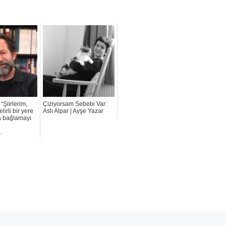
“Şiirlerim,
Çiziyorsam Sebebi Var:
lirli bir yere
Aslı Alpar | Ayşe Yazar
a bağlamayı
l
.