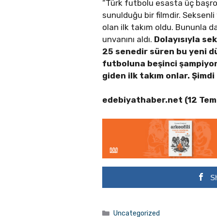
“Türk futbolu esasta üç başrol
sunulduğu bir filmdir. Seksenl
olan ilk takım oldu. Bununla 
unvanını aldı.
Dolayısıyla se
25 senedir süren bu yeni dü
futboluna beşinci şampiyon 
giden ilk takım onlar. Şimd
edebiyathaber.net (12 Te
S
Kategoriler
Uncategorized