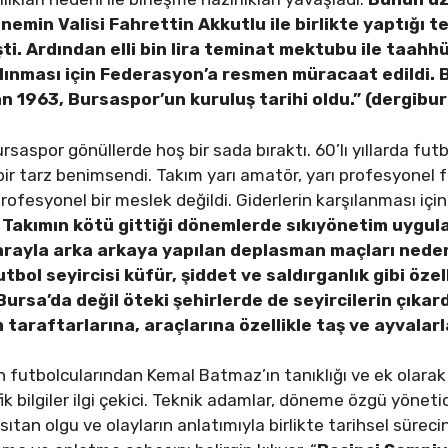
nemin Valisi Fahrettin Akkutlu ile birlikte yaptığı
ti. Ardından elli bin lira teminat mektubu ile taah
 alınması için Federasyon’a resmen müracaat edildi.
ran 1963, Bursaspor’un kuruluş tarihi oldu.” (dergibu
ursaspor gönüllerde hoş bir sada bıraktı. 60’lı yıllarda f
bir tarz benimsendi. Takım yarı amatör, yarı profesyonel 
fesyonel bir meslek değildi. Giderlerin karşılanması içi
.
Takımın kötü gittiği dönemlerde sıkıyönetim uygu
n arayla arka arkaya yapılan deplasman maçları neden
bol seyircisi küfür, şiddet ve saldırganlık gibi özel
 Bursa’da değil öteki şehirlerde de seyircilerin çıka
 taraftarlarına, araçlarına özellikle taş ve ayvalarl
 futbolcularından Kemal Batmaz’ın tanıklığı ve ek olara
k bilgiler ilgi çekici. Teknik adamlar, döneme özgü yönetic
an olgu ve olayların anlatımıyla birlikte tarihsel sürecin