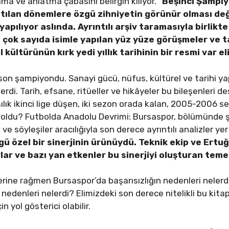
a ve anlatma çabasını belirgin kılıyor. “
Beşinci Şampi
latılan dönemlere özgü zihniyetin görünür olması de
yapılıyor aslında. Ayrıntılı arşiv taramasıyla birlik
, çok sayıda isimle yapılan yüz yüze görüşmeler ve t
ültürünün kırk yedi yıllık tarihinin bir resmi var el
n şampiyondu. Sanayi gücü, nüfus, kültürel ve tarihi yapı
rdi. Tarih, efsane, ritüeller ve hikâyeler bu bileşenleri de
ılık ikinci lige düşen, iki sezon orada kalan, 2005-2006 s
 oldu? Futbolda Anadolu Devrimi: Bursaspor, bölümünde 
e söyleşiler aracılığıyla son derece ayrıntılı analizler yer
 özel bir sinerjinin ürünüydü. Teknik ekip ve Ertu
ar ve bazı yan etkenler bu sinerjiyi oluşturan teme
rine rağmen Bursaspor’da başarısızlığın nedenleri neler
edenleri nelerdi? Elimizdeki son derece nitelikli bu kitap 
n yol gösterici olabilir.