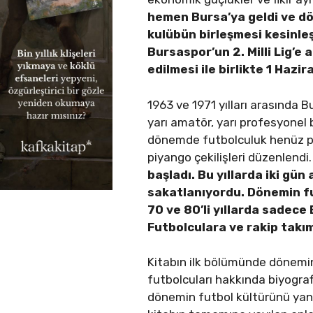
hemen Bursa’ya geldi ve dö
kulübün birleşmesi kesinleş
Bursaspor’un 2. Milli Lig’e
edilmesi ile birlikte 1 Hazi
1963 ve 1971 yılları arasında B
yarı amatör, yarı profesyonel 
dönemde futbolculuk henüz pro
piyango çekilişleri düzenlendi
başladı. Bu yıllarda iki gü
sakatlanıyordu. Dönemin fut
70 ve 80’li yıllarda sadece
Futbolculara ve rakip takım
Kitabın ilk bölümünde dönemin
futbolcuları hakkında biyografi
dönemin futbol kültürünü yansıt