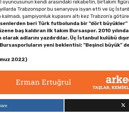
 oyuncusunun kendi arasındaki rekabetin, birtakım figüra
i yıllarda Trabzonspor bu senaryoya isyan etti ve üç İsta
da kalmadı, şampiyonluk kupasını altı kez Trabzon’a götü
ksenlerden beri Türk futbolunda bir “dört büyükler”
zene baş kaldıran ilk takım Bursaspor. 2010 yılında
olarak adlarını yazdırdılar. Üç İstanbul kulübü dışı
i Bursasporluların yeni beklentisi: “Beşinci büyük” d
mmuz 2022)
hare