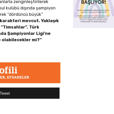
nlarla zenginleştirilerek
nbul kulübü dışında şampiyon
rerek “dördüncü büyük”
 karakteri mevcut. Yaklaşık
 “Timsahlar”, Türk
nda Şampiyonlar Ligi’ne
e olabilecekler mi?”
Tweet