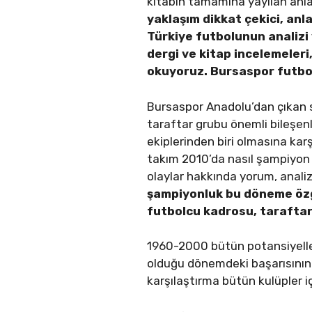
kitabın tamamına yayılan anlam
yaklaşım dikkat çekici, an
Türkiye futbolunun analizi 
dergi ve kitap incelemeleri
okuyoruz. Bursaspor futbol k
Bursaspor Anadolu’dan çıkan so
taraftar grubu önemli bileşenle
ekiplerinden biri olmasına karş
takım 2010’da nasıl şampiyon
olaylar hakkında yorum, analiz v
şampiyonluk bu döneme özgü
futbolcu kadrosu, taraftarl
1960-2000 bütün potansiyelle
olduğu dönemdeki başarısının n
karşılaştırma bütün kulüpler içi