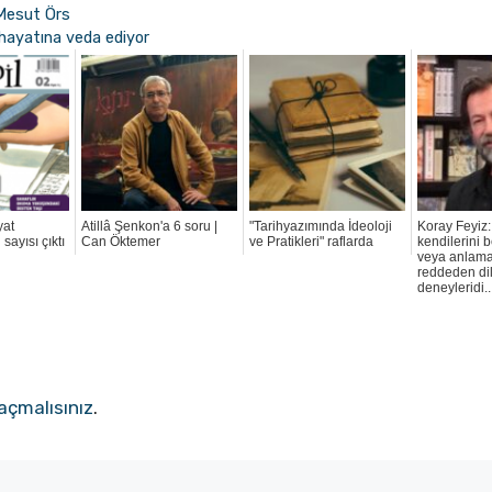
 Mesut Örs
 hayatına veda ediyor
yat
Atillâ Şenkon'a 6 soru |
"Tarihyazımında İdeoloji
Koray Feyiz: 
 sayısı çıktı
Can Öktemer
ve Pratikleri" raflarda
kendilerini be
veya anlam
reddeden di
deneyleridi..
açmalısınız
.