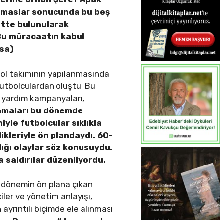
 temaslar sonucunda bu beş
hütte bulunularak
 Bu müracaatın kabul
rsa)
utbol takımının yapılanmasında
futbolculardan oluştu. Bu
n yardım kampanyaları,
lamaları bu dönemde
iyle futbolcular sıklıkla
likleriyle ön plandaydı. 60-
rdığı olaylar söz konusuydu.
a saldırılar düzenliyordu.
k dönemin ön plana çıkan
iler ve yönetim anlayışı,
 ayrıntılı biçimde ele alınması