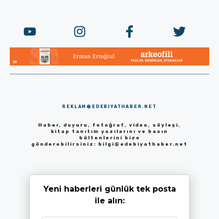
REKLAM@EDEBIYATHABER.NET
Haber, duyuru, fotoğraf, video, söyleşi,
kitap tanıtım yazılarını ve basın
bültenlerini bize
gönderebilirsiniz:
bilgi@edebiyathaber.net
Yeni haberleri günlük tek posta
ile alın: