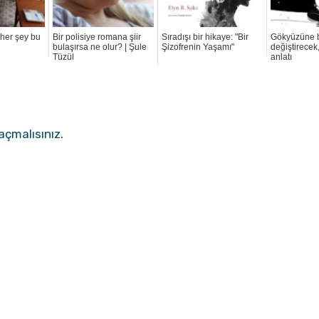
 her şey bu
Bir polisiye romana şiir
Sıradışı bir hikaye: "Bir
Gökyüzüne b
bulaşırsa ne olur? | Şule
Şizofrenin Yaşamı"
değiştirecek,
Tüzül
anlatı
açmalısınız
.