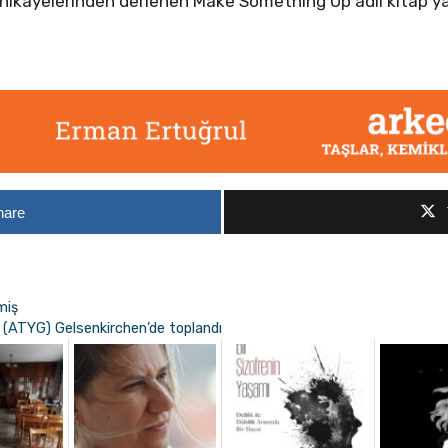
a hikâyelerinden derlenen Make Something Up adlı kitap 
hare
miş
mi (ATYG) Gelsenkirchen’de toplandı