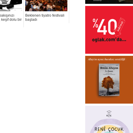
akışınızı
Beklenen tiyatro festivali
 keşif dolu bir
başladı