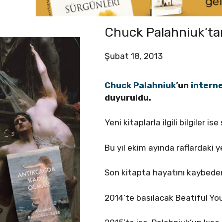
Chuck Palahniuk’tan 
Şubat 18, 2013
Chuck Palahniuk
’un
interne
duyuruldu.
Yeni kitaplarla ilgili bilgiler ise
Bu yıl ekim ayında raflardaki 
Son kitapta hayatını kaybede
2014’te basılacak Beatiful Y