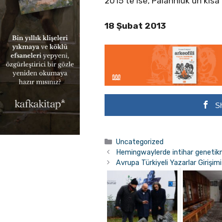
2015’te ise, Palahniuk’un kıs
18 Şubat 2013
S
Kategoriler
Uncategorized
Hemingwaylerde intihar genetik
Avrupa Türkiyeli Yazarlar Girişi