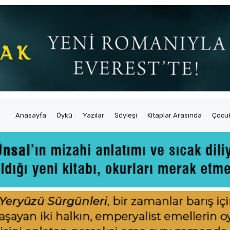
Anasayfa
Öykü
Yazılar
Söyleşi
Kitaplar Arasında
Çocuk