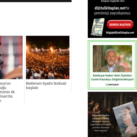
soy'un
Beklenen tiyatro festivali
duğu
başladı
isinin ilk
isan'da
k