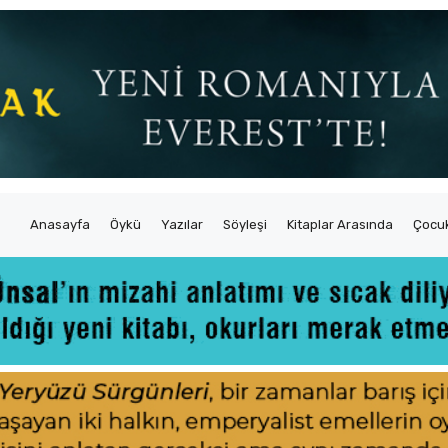
Anasayfa
Öykü
Yazılar
Söyleşi
Kitaplar Arasında
Çocuk