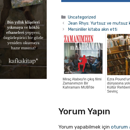
Kategoriler
Uncategorized
Jean Rhys: Yurtsuz ve mutsuz ka
Mersinliler kitaba akın etti
Miraç Atabey'in çıkış filmi
Ezra Pound’un
Zamanımızın Bir
dünyasına yol
Kahramanı MUBİ'de
Kültür Rehberi
Sevinç
Yorum Yapın
Yorum yapabilmek için
oturum 