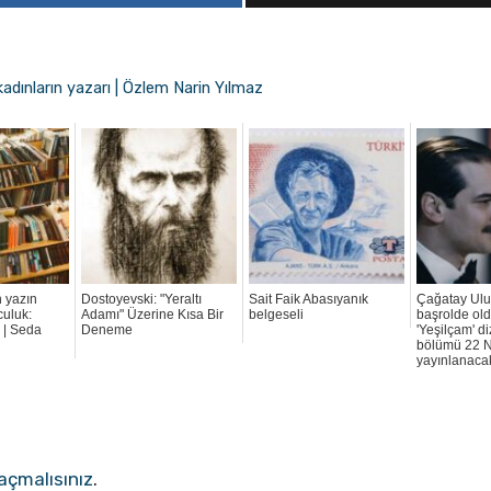
dınların yazarı | Özlem Narin Yılmaz
 yazın
Dostoyevski: "Yeraltı
Sait Faik Abasıyanık
Çağatay Ulu
culuk:
Adamı" Üzerine Kısa Bir
belgeseli
başrolde ol
 | Seda
Deneme
'Yeşilçam' diz
bölümü 22 N
yayınlanaca
açmalısınız
.