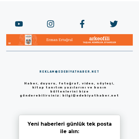
REKLAM@EDEBIYATHABER.NET
Haber, duyuru, fotoğraf, video, söyleşi,
kitap tanıtım yazılarını ve basın
bültenlerini bize
gönderebilirsiniz:
bilgi@edebiyathaber.net
Yeni haberleri günlük tek posta
ile alın: