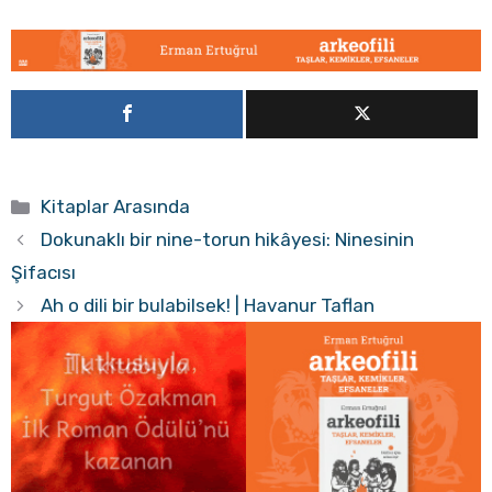
Kategoriler
Kitaplar Arasında
Dokunaklı bir nine-torun hikâyesi: Ninesinin
Şifacısı
Ah o dili bir bulabilsek! | Havanur Taflan