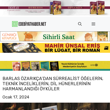
İçeriğe
atla
Menü
BARLAS ÖZARIKÇA’DAN SÜRREALIST ÖĞELERIN,
TEKNIK INCELIKLERIN, DIL HÜNERLERININ
HARMANLANDIĞI ÖYKÜLER
Ocak 17, 2024