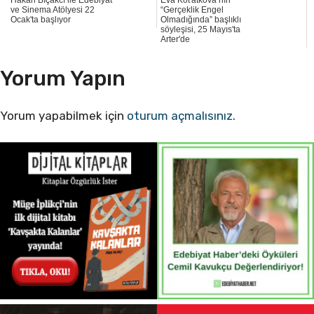
Hakan Bıçakcı ile Edebiyat
Eva Koťátková’nın
ve Sinema Atölyesi 22
“Gerçeklik Engel
Ocak'ta başlıyor
Olmadığında” başlıklı
söyleşisi, 25 Mayıs'ta
Arter'de
Yorum Yapın
Yorum yapabilmek için
oturum açmalısınız
.