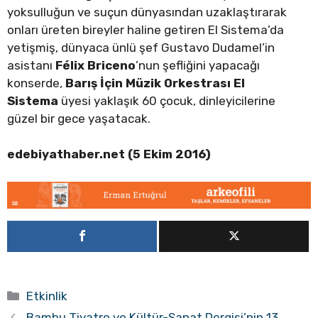
yoksulluğun ve suçun dünyasından uzaklaştırarak
onları üreten bireyler haline getiren El Sistema’da
yetişmiş, dünyaca ünlü şef Gustavo Dudamel’in
asistanı
Félix Briceno
’nun şefliğini yapacağı
konserde,
Barış İçin Müzik Orkestrası El
Sistema
üyesi yaklaşık 60 çocuk, dinleyicilerine
güzel bir gece yaşatacak.
edebiyathaber.net (5 Ekim 2016)
Kategoriler
Etkinlik
Bambu Tiyatro ve Kültür-Sanat Dergisi’nin 13.