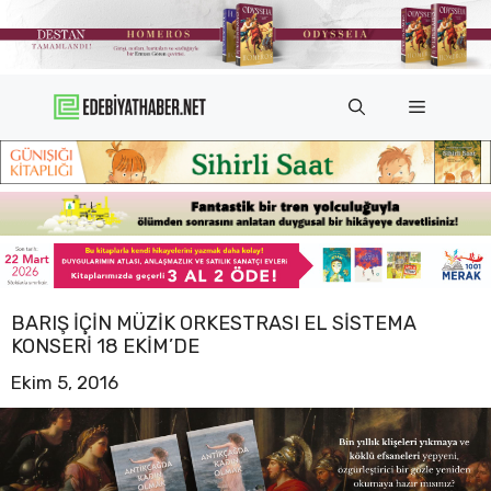
İçeriğe
atla
Menü
BARIŞ İÇIN MÜZIK ORKESTRASI EL SISTEMA
KONSERI 18 EKIM’DE
Ekim 5, 2016