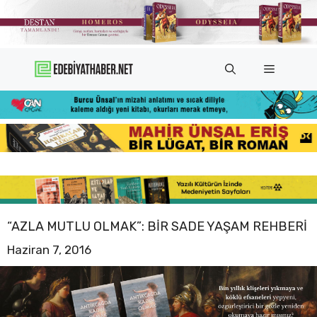
İçeriğe
atla
Menü
“AZLA MUTLU OLMAK”: BIR SADE YAŞAM REHBERI
Haziran 7, 2016