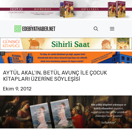
İçeriğe
atla
Menü
AYTÜL AKAL’IN, BETÜL AVUNÇ ILE ÇOCUK
KITAPLARI ÜZERINE SÖYLEŞISI
Ekim 9, 2012