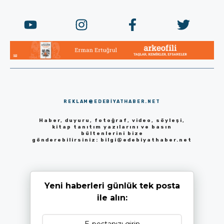
REKLAM@EDEBIYATHABER.NET
Haber, duyuru, fotoğraf, video, söyleşi,
kitap tanıtım yazılarını ve basın
bültenlerini bize
gönderebilirsiniz:
bilgi@edebiyathaber.net
Yeni haberleri günlük tek posta
ile alın: