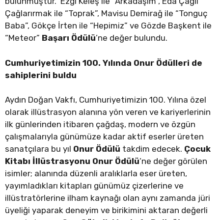
bulunmuştur. Ezgi Keleş ile “Arkadaşım”, Eda Çağıl
Çağlarırmak ile “Toprak”, Mavisu Demirağ ile “Tonguç
Baba”, Gökçe İrten ile “Hepimiz” ve Gözde Başkent ile
“Meteor”
Başarı Ödülü
’ne değer bulundu.
Cumhuriyetimizin 100. Yılında
Onur Ödülleri de
sahiplerini buldu
Aydın Doğan Vakfı, Cumhuriyetimizin 100. Yılına özel
olarak illüstrasyon alanına yön veren ve kariyerlerinin
ilk günlerinden itibaren çağdaş, modern ve özgün
çalışmalarıyla günümüze kadar aktif eserler üreten
sanatçılara bu yıl
Onur Ödülü
takdim edecek.
Çocuk
Kitabı İllüstrasyonu Onur Ödülü
’ne değer görülen
isimler; alanında düzenli aralıklarla eser üreten,
yayımladıkları kitapları günümüz çizerlerine ve
illüstratörlerine ilham kaynağı olan aynı zamanda jüri
üyeliği yaparak deneyim ve birikimini aktaran değerli