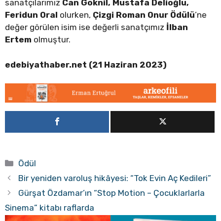
sanatçılarımız
Can Göknil, Mustafa Delioğlu,
Feridun Oral
olurken,
Çizgi Roman Onur Ödülü
’ne
değer görülen isim ise değerli sanatçımız
İlban
Ertem
olmuştur.
edebiyathaber.net (21 Haziran 2023)
Kategoriler
Ödül
Bir yeniden varoluş hikâyesi: “Tok Evin Aç Kedileri”
Gürşat Özdamar’ın “Stop Motion – Çocuklarlarla
Sinema” kitabı raflarda