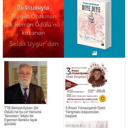
TTB Behçet Aysan Şiir
3.İhsan Yılmazşamlı Öykü
Ödülü’ne bu yıl Yalnızlık
Yarışması başvuruları
Tanımları” kitabı ile
başladı
Egemen Berköz layık
görüldü