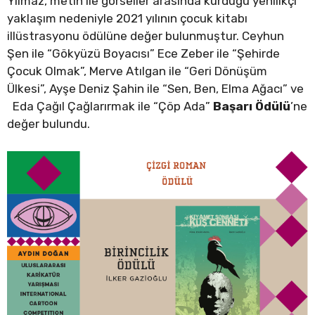
Yılmaz, metin ile görseller arasında kurduğu yenilikçi
yaklaşım nedeniyle 2021 yılının çocuk kitabı
illüstrasyonu ödülüne değer bulunmuştur. Ceyhun
Şen ile “Gökyüzü Boyacısı” Ece Zeber ile “Şehirde
Çocuk Olmak”, Merve Atılgan ile “Geri Dönüşüm
Ülkesi”, Ayşe Deniz Şahin ile “Sen, Ben, Elma Ağacı” ve
Eda Çağıl Çağlarırmak ile “Çöp Ada”
Başarı Ödülü
’ne
değer bulundu.