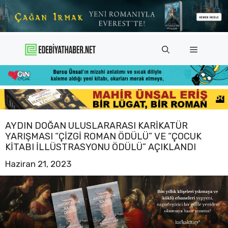
İçeriğe
atla
Menü
AYDIN DOĞAN ULUSLARARASI KARIKATÜR
YARIŞMASI “ÇIZGI ROMAN ÖDÜLÜ” VE “ÇOCUK
KITABI İLLÜSTRASYONU ÖDÜLÜ” AÇIKLANDI
Haziran 21, 2023