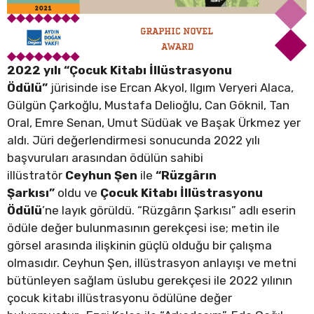
2022 yılı “Çocuk Kitabı İllüstrasyonu
Ödülü”
jürisinde ise
Ercan Akyol, Ilgım Veryeri Alaca,
Gülgün Çarkoğlu, Mustafa Delioğlu, Can Göknil, Tan
Oral, Emre Senan, Umut Südüak ve Başak Ürkmez yer
aldı. Jüri değerlendirmesi sonucunda 2022 yılı
başvuruları arasından ödülün sahibi
illüstratör
Ceyhun Şen
ile
“Rüzgârın
Şarkısı”
oldu
ve
Çocuk Kitabı İllüstrasyonu
Ödülü
’ne
layık görüldü. “Rüzgârın Şarkısı” adlı eserin
ödüle değer bulunmasının gerekçesi ise; metin ile
görsel arasında ilişkinin güçlü olduğu bir çalışma
olmasıdır. Ceyhun Şen, illüstrasyon anlayışı ve metni
bütünleyen sağlam üslubu gerekçesi ile 2022 yılının
çocuk kitabı illüstrasyonu ödülüne değer