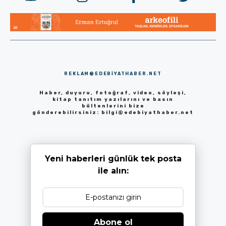
REKLAM@EDEBIYATHABER.NET
Haber, duyuru, fotoğraf, video, söyleşi,
kitap tanıtım yazılarını ve basın
bültenlerini bize
gönderebilirsiniz:
bilgi@edebiyathaber.net
Yeni haberleri günlük tek posta
ile alın:
Abone ol