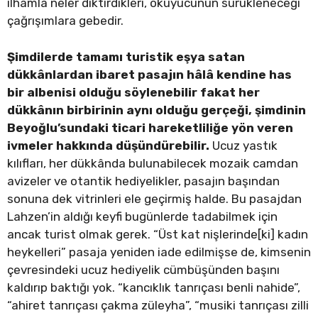
ilhamla neler diktirdikleri, okuyucunun sürükleneceği
çağrışımlara gebedir.
Şimdilerde tamamı turistik eşya satan
dükkânlardan ibaret pasajın hâlâ kendine has
bir albenisi olduğu söylenebilir fakat her
dükkânın birbirinin aynı olduğu gerçeği, şimdinin
Beyoğlu’sundaki ticari hareketliliğe yön veren
ivmeler hakkında düşündürebilir.
Ucuz yastık
kılıfları, her dükkânda bulunabilecek mozaik camdan
avizeler ve otantik hediyelikler, pasajın başından
sonuna dek vitrinleri ele geçirmiş halde. Bu pasajdan
Lahzen’in aldığı keyfi bugünlerde tadabilmek için
ancak turist olmak gerek. “Üst kat nişlerinde[ki] kadın
heykelleri” pasaja yeniden iade edilmişse de, kimsenin
çevresindeki ucuz hediyelik cümbüşünden başını
kaldırıp baktığı yok. “kancıklık tanrıçası benli nahide”,
“ahiret tanrıçası çakma züleyha”, “musiki tanrıçası zilli