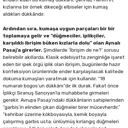
kızlarına bir örnek dikeceği elbiseler için kumaş
aldıkları dükkândır.
Ardından sıra, kumaşa uygun parçaları bir bir
toplamaya gelir ve “düğmeciler, iplikçiler,
karşılıklı ibrişim büken kızlarla dolu” olan Aynalı
Pasaj’a girerler.
Şimdilerde ‘İbrişim de ne?’ sorusu
belirebilir akıllarda. Klasik edebiyatta zenginliğe işaret
eden bir ipek örgü iplik olan ibrişim, bugünlerde hazır
konfeksiyon ürünlerinde ender karşılaşılacak kalitede
dokuma kumaşları yaratmak için kullanılır. “18
numaralı bogos’un dükkânı”dır ilk durak. Fakat önce
İplikçi Siranuş Sarıcıyan’la muhabbete girmeleri
gerekir. Avrupa Pasajı’ndaki dükkânların sahiplerinden
“garbis’in elinden çıkan düğmeler birer mücevherdir.”
“kehribar üzerine kökboyasıyla, kemik boyayla
çalışırmış garbis usta; ünlüymüş kırlangıç düğmeleri