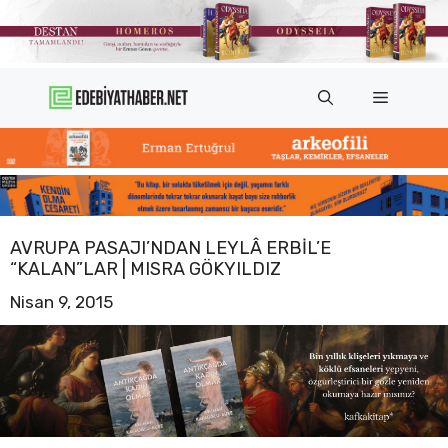
İçeriğe
atla
Menü
AVRUPA PASAJI’NDAN LEYLÂ ERBIL’E
“KALAN”LAR | MISRA GÖKYILDIZ
Nisan 9, 2015