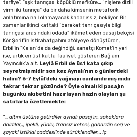
terfiye”, “aşk tanrıçası köpüklü mefkûre… “nişlere dizili
yirmi iki tanrıça” da bir daha kimsenin metaforik
anlatımına nail olamayacak kadar ıssız, bekliyor. Bir
zamanlar ikinci kattaki “bereket tanrıçasıyla bilgi
tanrıçası arasındaki odada” ikâmet eden pasaj bekçisi
Kör Şerif’in istirahatgahını atölyeye dönüştüren,
Erbil’in “Kalan”da da değindiği, sanatçı Komet’in yeri
ise, artık en üst katta faaliyet gösteren Bağlam
Yayıncılık’a ait.
Leylâ Erbil de üst kata çıkıp
seyretmiş midir son kez Aynalı’nın o günlerdeki
halini? 6-7 Eylül’deki yağmayı canlandırmış mıdır
tekrar tekrar gözünde? Öyle olmalı ki pasajın
bugünkü akıbetini hazırlayan hazin olayları şu
satırlarla özetlemekte:
“…
altını üstüne getirdiler aynalı pasaj’ın. sokaklara
daldılar,,, ipekli, yünlü, fransız keteni, gabardin serj ve
şayaki istiklal caddesi’nde sürüklendiler,,, iç