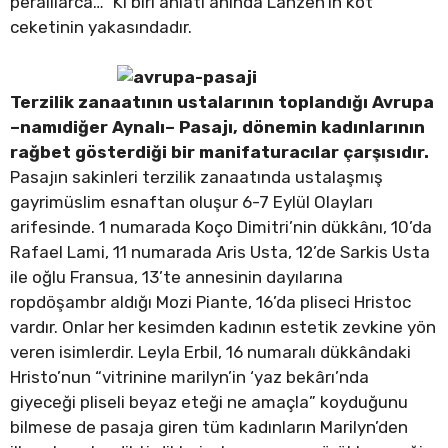
peralılarca…” Ki biri anlatı ânında Lahzen’in kot
ceketinin yakasındadır.
Terzilik zanaatının ustalarının toplandığı Avrupa
–namıdiğer Aynalı– Pasajı, dönemin kadınlarının
rağbet gösterdiği bir manifaturacılar çarşısıdır.
Pasajın sakinleri terzilik zanaatında ustalaşmış
gayrimüslim esnaftan oluşur 6-7 Eylül Olayları
arifesinde. 1 numarada Koço Dimitri’nin dükkânı, 10’da
Rafael Lami, 11 numarada Aris Usta, 12’de Sarkis Usta
ile oğlu Fransua, 13’te annesinin dayılarına
ropdöşambr aldığı Mozi Piante, 16’da pliseci Hristoc
vardır. Onlar her kesimden kadının estetik zevkine yön
veren isimlerdir. Leyla Erbil, 16 numaralı dükkândaki
Hristo’nun “vitrinine marilyn’in ‘yaz bekârı’nda
giyeceği pliseli beyaz eteği ne amaçla” koyduğunu
bilmese de pasaja giren tüm kadınların Marilyn’den