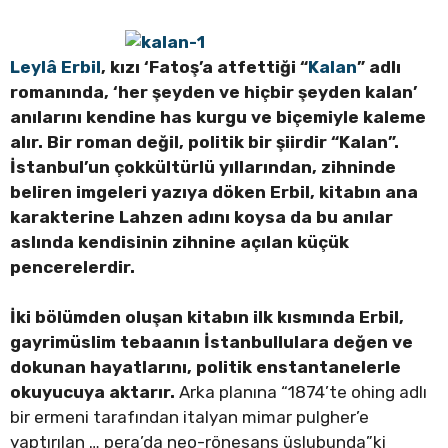
Leylâ Erbil
, kızı ‘Fatoş’a atfettiği “
Kalan
” adlı
romanında, ‘her şeyden ve hiçbir şeyden kalan’
anılarını kendine has kurgu ve biçemiyle kaleme
alır. Bir roman değil, politik bir şiirdir “Kalan”.
İstanbul’un çokkültürlü yıllarından, zihninde
beliren imgeleri yazıya döken Erbil, kitabın ana
karakterine Lahzen adını koysa da bu anılar
aslında kendisinin zihnine açılan küçük
pencerelerdir.
İki bölümden oluşan kitabın ilk kısmında Erbil,
gayrimüslim tebaanın İstanbullulara değen ve
dokunan hayatlarını, politik enstantanelerle
okuyucuya aktarır.
Arka planına “1874’te ohing adlı
bir ermeni tarafından italyan mimar pulgher’e
yaptırılan … pera’da neo-rönesans üslubunda”ki