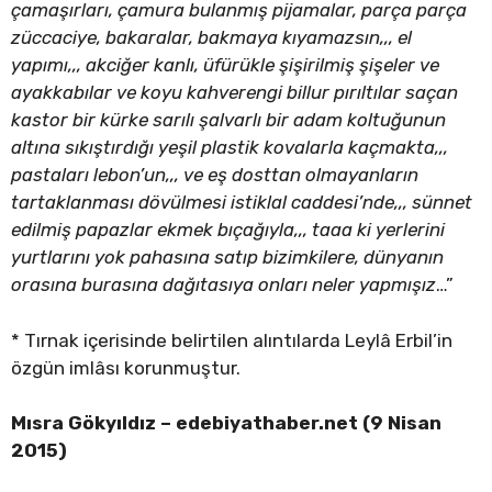
çamaşırları, çamura bulanmış pijamalar, parça parça
züccaciye, bakaralar, bakmaya kıyamazsın,,, el
yapımı,,, akciğer kanlı, üfürükle şişirilmiş şişeler ve
ayakkabılar ve koyu kahverengi billur pırıltılar saçan
kastor bir kürke sarılı şalvarlı bir adam koltuğunun
altına sıkıştırdığı yeşil plastik kovalarla kaçmakta,,,
pastaları lebon’un,,, ve eş dosttan olmayanların
tartaklanması dövülmesi istiklal caddesi’nde,,, sünnet
edilmiş papazlar ekmek bıçağıyla,,, taaa ki yerlerini
yurtlarını yok pahasına satıp bizimkilere, dünyanın
orasına burasına dağıtasıya onları neler yapmışız
…”
* Tırnak içerisinde belirtilen alıntılarda Leylâ Erbil’in
özgün imlâsı korunmuştur.
Mısra Gökyıldız – edebiyathaber.net (9 Nisan
2015)