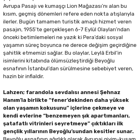
Avrupa Pasajı ve kumaşçı Lion Mağazası’nı alan bu
kısım, geçmiş dönemleri refere eden nokta atışlarıyla
ilerler. Bugün tamamen turistik amaçlı hizmet veren
pasajın, 1955’te gerçekleşen 6-7 Eylül Olayları’ndan
önceki betimlemeleri ne yazık ki Pera’daki sosyal
yaşamın süreç boyunca ne derece değişim geçirdiğine
şahitlik etmemizi sağlar. Bu olaylar, Leylâ Erbil’in
isimlerini kitabında ölümsüzleştirdiği Beyoğlu
esnafının İstanbul’dan sürülmesine sebebiyet veren,
hazin bir infialdir.
Lahzen; farandola sevdalısı annesi Şehnaz
Hanım’la birlikte “fener’dekinden daha yüksek
olan yaşamın kokusunu” içlerine çekmeye ve
kendi evlerine “benzemeyen şık apartımanları,
şatafatlı vitrinleri seyretmeye” çıktıkları ilk
gençlik yıllarının Beyoğlu’sundan kesitler sunar.
Beyoğlu esnafının ağırlıklı olarak Avrupai giyim-kuşam