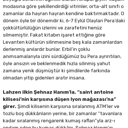
modasına göre şekillendirdiği vitrinler, orta-alt sınıfı o
zamanlar da hayran hayran kendine baktırmaktadır. O
dönem öyle bir dönemdir ki, 6-7 Eylül Olayları Pera’daki
çokkültürlülüğün izlerini ve zarafetini henüz
silmemiştir. Fakat kitabın işaret ettiğine göre
Levanten kültürün silinmesine beş kala zamanlardan
derlenmiş anılardır bunlar. Erbil’in çoklu
anımsamalarıyla izini sürdüğümüz bu Pera ayrıntıları,
öyle ansızın ve beklenmedik hızla silinmiş yahut
zamana yenik düşmüştür ki şimdilerde farkında
olmadan yitip gidenleri aratır insana.
Lahzen ilkin Şehnaz Hanım’la, “saint antoine
kilisesi’nin karşısına düşen lyon mağazası’na”
girer.
Şimdi kilisenin karşısına sıralanmış ATM’ler ve
tozlu boş dükkânların yerine, bir zamanlar “tavanlara
kadar sıralanmış rengarenk kumaş rafları”yla arz-ı
endam eden bu kumaş dükkânı, Şehnaz Hanım’ın,