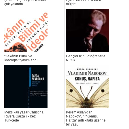
Şükran Yiğit'in yeni romanı
Aylin Balboa sevenlere
çok yakında
müjde
“Zekânın Bilimi ve
Gençler için Fotoğraflarla
İdeolojisi” yayımlandı
Nutuk
Meksikalı yazar Christina
Kerem Aslan'dan,
Rivera Garza ilk kez
Nabokov'un "Konuş,
Türkçede
Hafıza" adlı kitabı üzerine
bir yazı.