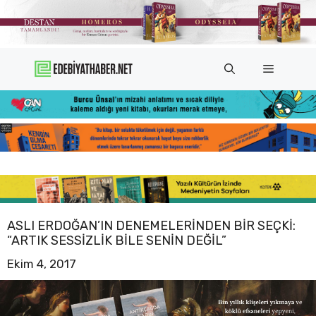
İçeriğe
atla
Menü
ASLI ERDOĞAN’IN DENEMELERINDEN BIR SEÇKI:
“ARTIK SESSIZLIK BILE SENIN DEĞIL”
Ekim 4, 2017