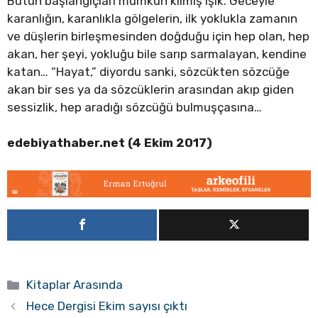
Bütün başlangıçları mümkün kılmış ışık. Geceyle
karanlığın, karanlıkla gölgelerin, ilk yoklukla zamanın
ve düşlerin birleşmesinden doğduğu için hep olan, hep
akan, her şeyi, yokluğu bile sarıp sarmalayan, kendine
katan… “Hayat,” diyordu sanki, sözcükten sözcüğe
akan bir ses ya da sözcüklerin arasından akıp giden
sessizlik, hep aradığı sözcüğü bulmuşçasına…
edebiyathaber.net (4 Ekim 2017)
Kategoriler
Kitaplar Arasında
Hece Dergisi Ekim sayısı çıktı