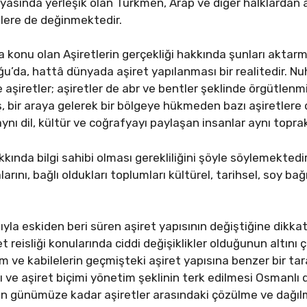
yasında yerleşik olan Türkmen, Arap ve diğer halklarda
kilere de değinmektedir.
 konu olan Aşiretlerin gerçekliği hakkında şunları aktarm
u’da, hattâ dünyada aşiret yapılanması bir realitedir. Nu
e aşiretler; aşiretler de abr ve bentler şeklinde örgütlenmi
, bir araya gelerek bir bölgeye hükmeden bazı aşiretlere d
aynı dil, kültür ve coğrafyayı paylaşan insanlar aynı toprak
akkında bilgi sahibi olması gerekliliğini şöyle söylemekte
alarını, bağlı oldukları toplumları kültürel, tarihsel, soy b
la eskiden beri süren aşiret yapısının değiştiğine dikkat
ret reisliği konularında ciddi değişiklikler olduğunun altı
im ve kabilelerin geçmişteki aşiret yapısına benzer bir tar
 ve aşiret biçimi yönetim şeklinin terk edilmesi Osmanl
den günümüze kadar aşiretler arasındaki çözülme ve dağı