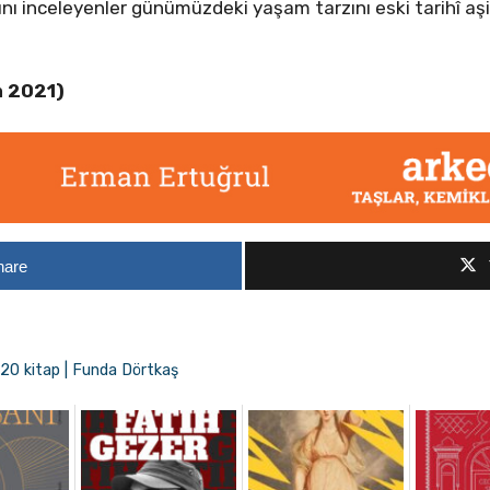
ı inceleyenler günümüzdeki yaşam tarzını eski tarihî aşir
m 2021)
hare
 20 kitap | Funda Dörtkaş