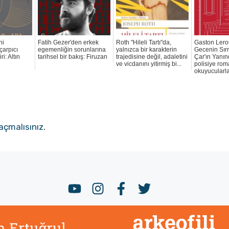
ni
Fatih Gezer'den erkek
Roth "Hileli Tartı"da,
Gaston Lero
 çarpıcı
egemenliğin sorunlarına
yalnızca bir karakterin
Gecenin Sırr
i: Altın
tarihsel bir bakış: Firuzan
trajedisine değil, adaletini
Çar'ın Yanın
ve vicdanını yitirmiş bi...
polisiye rom
okuyucularla
açmalısınız
.