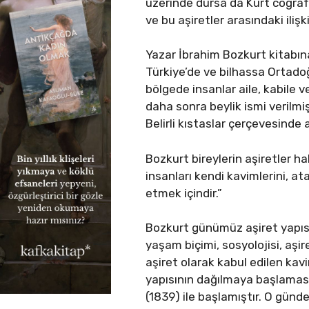
üzerinde dursa da Kürt coğraf
ve bu aşiretler arasındaki iliş
Yazar İbrahim Bozkurt kitabına
Türkiye’de ve bilhassa Ortadoğ
bölgede insanlar aile, kabile v
daha sonra beylik ismi verilmiş
Belirli kıstaslar çerçevesinde 
Bozkurt bireylerin aşiretler h
insanları kendi kavimlerini, at
etmek içindir.”
Bozkurt günümüz aşiret yapısıy
yaşam biçimi, sosyolojisi, aşi
aşiret olarak kabul edilen kav
yapısının dağılmaya başlaması
(1839) ile başlamıştır. O gün