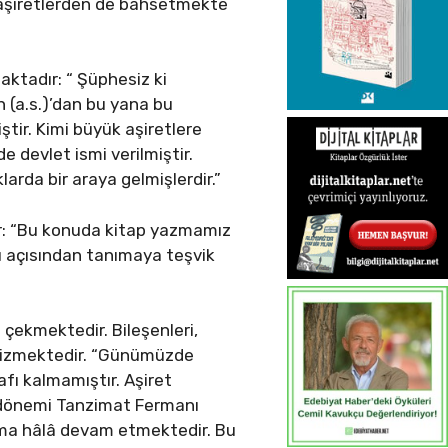
n aşiretlerden de bahsetmekte
aktadır: “ Şüphesiz ki
h (a.s.)’dan bu yana bu
ştir. Kimi büyük aşiretlere
e devlet ismi verilmiştir.
larda bir araya gelmişlerdir.”
dir: “Bu konuda kitap yazmamız
ağı açısından tanımaya teşvik
 çekmektedir. Bileşenleri,
nı çizmektedir. “Günümüzde
afı kalmamıştır. Aşiret
ı dönemi Tanzimat Fermanı
lma hâlâ devam etmektedir. Bu