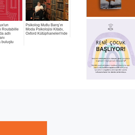
ux'un
Psikolog Mutlu Barış’ın
ı Routabille
Moda Psikolojisi Kitabı,
da adlı
Oxford Kütüphaneleri'nde
anı
 buluştu