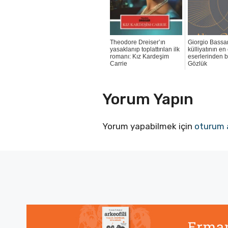
Theodore Dreiser’ın
Giorgio Bassa
yasaklanıp toplattırılan ilk
külliyatının en
romanı: Kız Kardeşim
eserlerinden bir
Carrie
Gözlük
Yorum Yapın
Yorum yapabilmek için
oturum 