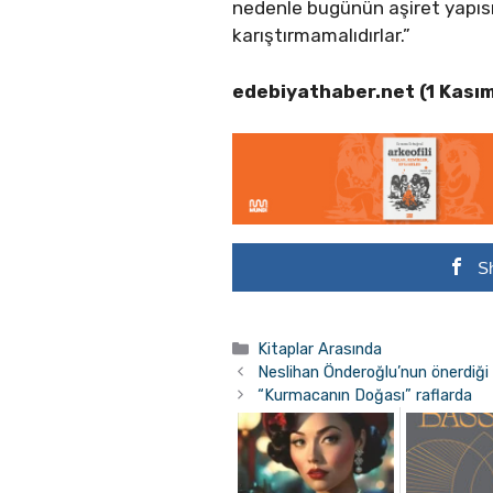
nedenle bugünün aşiret yapısın
karıştırmamalıdırlar.”
edebiyathaber.net (1 Kası
S
Kategoriler
Kitaplar Arasında
Neslihan Önderoğlu’nun önerdiği
“Kurmacanın Doğası” raflarda