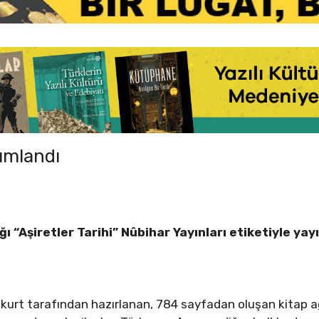
yımlandı
ı “Aşiretler Tarihi” Nûbihar Yayınları etiketiyle yay
urt tarafından hazırlanan, 784 sayfadan oluşan kitap ağırl