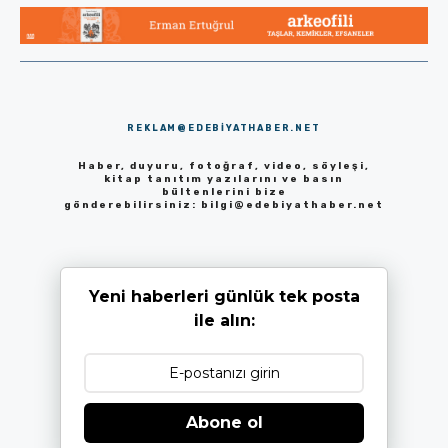
REKLAM@EDEBIYATHABER.NET
Haber, duyuru, fotoğraf, video, söyleşi,
kitap tanıtım yazılarını ve basın
bültenlerini bize
gönderebilirsiniz:
bilgi@edebiyathaber.net
Yeni haberleri günlük tek posta
ile alın:
Abone ol