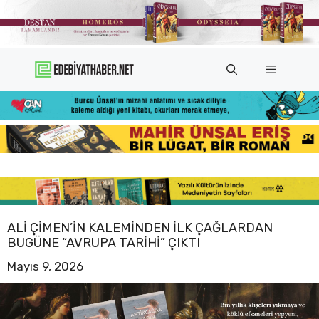
İçeriğe
atla
Menü
ALI ÇIMEN’IN KALEMINDEN ILK ÇAĞLARDAN
BUGÜNE “AVRUPA TARIHI” ÇIKTI
Mayıs 9, 2026