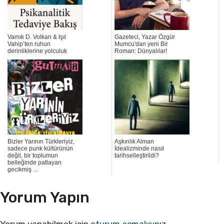
Vamık D. Volkan & Işıl
Gazeteci, Yazar Özgür
Vahip’ten ruhun
Mumcu'dan yeni Bir
derinliklerine yolculuk
Roman: Dünyalılar!
Bizler Yarının Türkleriyiz,
Aşkınlık Alman
sadece punk kültürünün
İdealizminde nasıl
değil, bir toplumun
tarihselleştirildi?
belleğinde patlayan
gecikmiş ...
Yorum Yapın
Yorum yapabilmek için
oturum açmalısınız
.