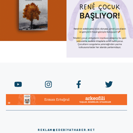
REKLAM@EDEBIYATHABER.NET