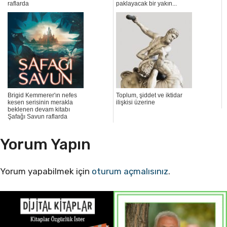
raflarda
paklayacak bir yakın...
Brigid Kemmerer'ın nefes
Toplum, şiddet ve iktidar
kesen serisinin merakla
ilişkisi üzerine
beklenen devam kitabı
Şafağı Savun raflarda
Yorum Yapın
Yorum yapabilmek için
oturum açmalısınız
.