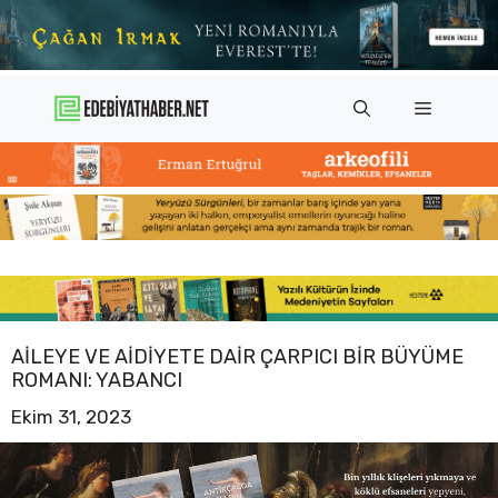
İçeriğe
atla
Menü
AILEYE VE AIDIYETE DAIR ÇARPICI BIR BÜYÜME
ROMANI: YABANCI
Ekim 31, 2023