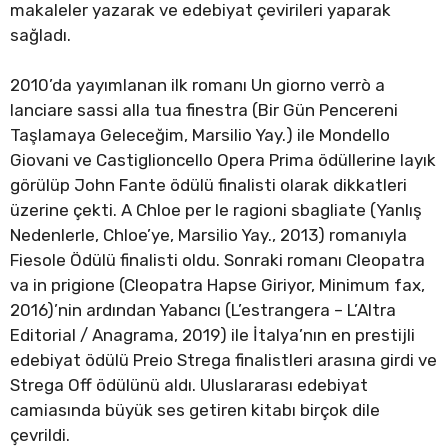
makaleler yazarak ve edebiyat çevirileri yaparak
sağladı.
2010’da yayımlanan ilk romanı Un giorno verrò a
lanciare sassi alla tua finestra (Bir Gün Pencereni
Taşlamaya Geleceğim, Marsilio Yay.) ile Mondello
Giovani ve Castiglioncello Opera Prima ödüllerine layık
görülüp John Fante ödülü finalisti olarak dikkatleri
üzerine çekti. A Chloe per le ragioni sbagliate (Yanlış
Nedenlerle, Chloe’ye, Marsilio Yay., 2013) romanıyla
Fiesole Ödülü finalisti oldu. Sonraki romanı Cleopatra
va in prigione (Cleopatra Hapse Giriyor, Minimum fax,
2016)’nin ardından Yabancı (L’estrangera – L’Altra
Editorial / Anagrama, 2019) ile İtalya’nın en prestijli
edebiyat ödülü Preio Strega finalistleri arasına girdi ve
Strega Off ödülünü aldı. Uluslararası edebiyat
camiasında büyük ses getiren kitabı birçok dile
çevrildi.