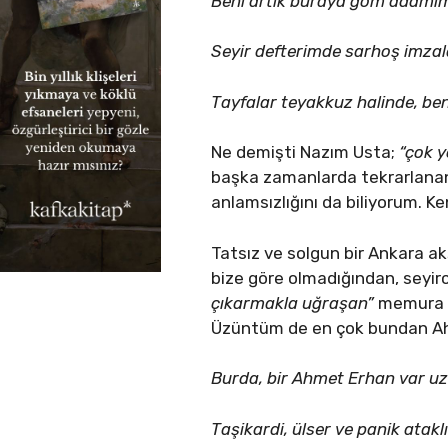
Beni artık buraya göm adamı
Seyir defterimde sarhoş imzal
Tayfalar teyakkuz halinde, b
Ne demişti Nazım Usta;
“çok y
başka zamanlarda tekrarlanan 
anlamsızlığını da biliyorum. K
Tatsız ve solgun bir Ankara a
bize göre olmadığından, seyirc
çıkarmakla uğraşan”
memura du
Üzüntüm de en çok bundan Ahmet
Burda, bir Ahmet Erhan var u
Taşikardi, ülser ve panik atakl