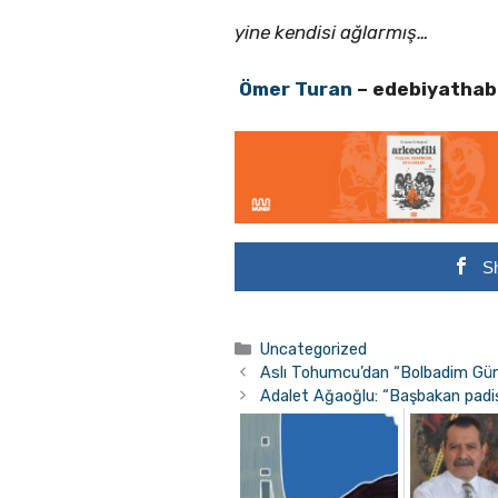
yine kendisi ağlarmış…
Ömer Turan
– edebiyathab
S
Kategoriler
Uncategorized
Aslı Tohumcu’dan “Bolbadim Günlü
Adalet Ağaoğlu: “Başbakan padiş