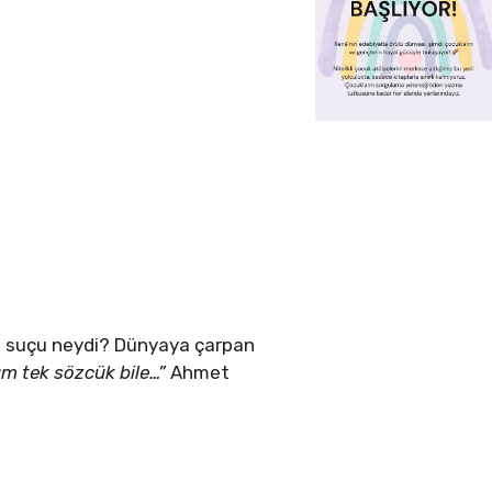
in suçu neydi? Dünyaya çarpan
um tek sözcük bile…”
Ahmet