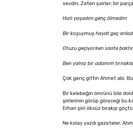
sevdin. Zaten şairler; bir parç
Hızlı yaşadım genç ölmedim
Bir koşuymuş hayat geç anla
Otuzu geçiyorken saate bakt
Ben yalnız bir adamım tırnak
Çok genç gittin Ahmet abi. Bi
Bir kelebeğin ömrünü bile dol
şiirlerinin görüp göreceği bu 
Erhan şiiri öksüz bırakıp göçtü
Ne kolay yazdı gazeteler, Ahm