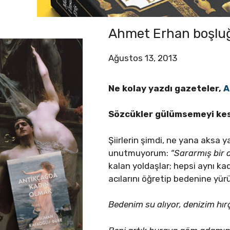
Ahmet Erhan boşluğ
Ağustos 13, 2013
Ne kolay yazdı gazeteler,
A
Sözcükler gülümsemeyi kesti
Şiirlerin şimdi, ne yana aksa y
unutmuyorum:
“Sararmış bir 
kalan yoldaşlar; hepsi aynı ka
acılarını öğretip bedenine yü
Bedenim su alıyor, denizim hır