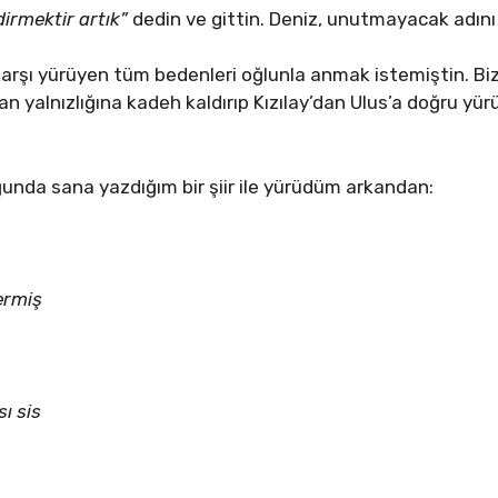
irmektir artık”
dedin ve gittin. Deniz, unutmayacak adın
karşı yürüyen tüm bedenleri oğlunla anmak istemiştin. Biz
yalnızlığına kadeh kaldırıp Kızılay’dan Ulus’a doğru yürü
unda sana yazdığım bir şiir ile yürüdüm arkandan:
ermiş
sı sis