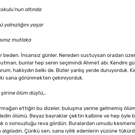
lkokulu’nun altında
ü yalnızlığını yaşar
rsınız mutlaka
ir beden. İnsansız günler. Nereden sustuysan oradan üzer
nutman, bunlar hep senin seçimindi Ahmet abi. Kendini gü
um, haklıydın belki de. Bizler yanlış yerde duruyorduk. Kim 
i ki sana görünmekten çekiniyorduk.
 şiirine ölüm düştü…
ağan ettiğin bu dizeler, buluşma yerine gelmemiş ölümle
ledin ölümü. Beyaz bayraklar çektin kalbine ve hep öyle b
k o sonsuzluğu reva gördün. Buralardan umudu kesmenin b
algıladın. Çünkü sen, sana iyilik edenlerin yüzüne tükür