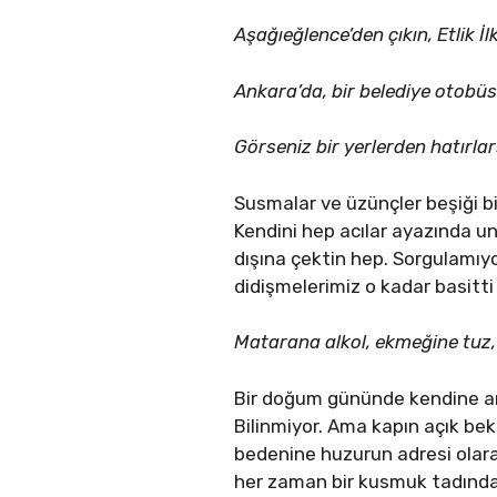
Aşağıeğlence’den çıkın, Etlik İ
Ankara’da, bir belediye otobüs
Görseniz bir yerlerden hatırla
Susmalar ve üzünçler beşiği b
Kendini hep acılar ayazında u
dışına çektin hep. Sorgulamıyor
didişmelerimiz o kadar basitt
Matarana alkol, ekmeğine tuz,
Bir doğum gününde kendine arm
Bilinmiyor. Ama kapın açık bek
bedenine huzurun adresi olara
her zaman bir kusmuk tadında 