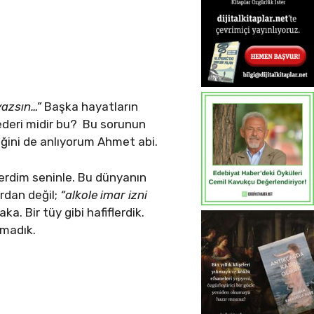
yazsın…”
Başka hayatların
ederi midir bu? Bu sorunun
iğini de anlıyorum Ahmet abi.
terdim seninle. Bu dünyanın
ardan değil;
“alkole imar izni
 Bir tüy gibi hafiflerdik.
amadık.