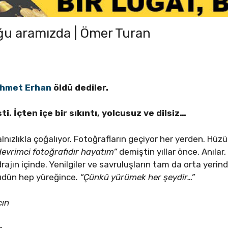
u aramızda | Ömer Turan
hmet Erhan
öldü dediler.
. İçten içe bir sıkıntı, yolcusuz ve dilsiz…
alnızlıkla çoğalıyor. Fotoğrafların geçiyor her yerden. Hüz
devrimci fotoğrafıdır hayatım”
demiştin yıllar önce. Anılar
drajın içinde. Yenilgiler ve savruluşların tam da orta yeri
rüdün hep yüreğince
. “Çünkü yürümek her şeydir…”
çın