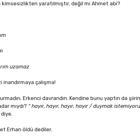
a kimsesizlikten yaratılmıştır, değil mi Ahmet abi?
dım
ım
larım uzamaz
zi inandırmaya çalışma!
durmadın. Erkenci davrandın. Kendine bunu yaptın da şiir
kadar mıydı?
“ hayır, hayır, hayır, hayır / duymak istemiyor
 diye.
et Erhan öldü dediler.