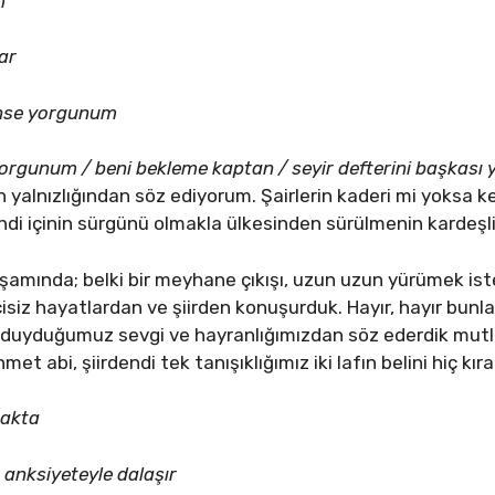
m
ar
ense yorgunum
orgunum / beni bekleme kaptan / seyir defterini başkası 
yalnızlığından söz ediyorum. Şairlerin kaderi mi yoksa k
endi içinin sürgünü olmakla ülkesinden sürülmenin kardeşl
kşamında; belki bir meyhane çıkışı, uzun uzun yürümek is
isiz hayatlardan ve şiirden konuşurduk. Hayır, hayır bunl
yduğumuz sevgi ve hayranlığımızdan söz ederdik mutlaka.
 abi, şiirdendi tek tanışıklığımız iki lafın belini hiç kır
zakta
ı anksiyeteyle dalaşır