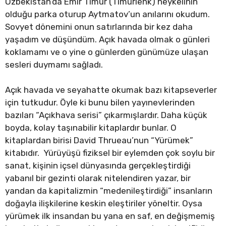
Özbekistan’da Emir Timur (Timurlenk) heykelinin
olduğu parka oturup Aytmatov’un anılarını okudum.
Sovyet dönemini onun satırlarında bir kez daha
yaşadım ve düşündüm. Açık havada olmak o günleri
koklamamı ve o yine o günlerden günümüze ulaşan
sesleri duymamı sağladı.
Açık havada ve seyahatte okumak bazı kitapseverler
için tutkudur. Öyle ki bunu bilen yayınevlerinden
bazıları “Açıkhava serisi” çıkarmışlardır. Daha küçük
boyda, kolay taşınabilir kitaplardır bunlar. O
kitaplardan birisi David Thrueau’nun “Yürümek”
kitabıdır. Yürüyüşü fiziksel bir eylemden çok soylu bir
sanat, kişinin içsel dünyasında gerçekleştirdiği
yabanıl bir gezinti olarak nitelendiren yazar, bir
yandan da kapitalizmin “medenileştirdiği” insanların
doğayla ilişkilerine keskin eleştiriler yöneltir. Oysa
yürümek ilk insandan bu yana en saf, en değişmemiş