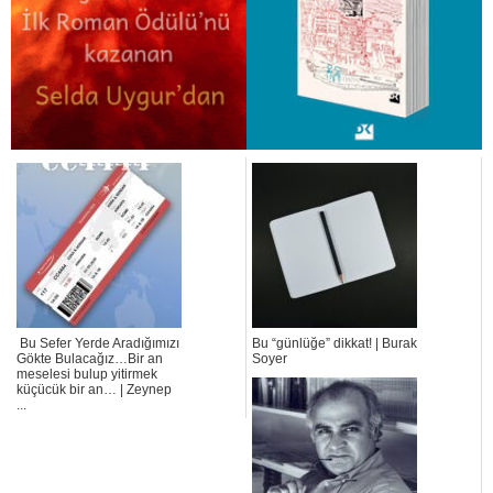
Bu Sefer Yerde Aradığımızı
Bu “günlüğe” dikkat! | Burak
Gökte Bulacağız…Bir an
Soyer
meselesi bulup yitirmek
küçücük bir an… | Zeynep
...