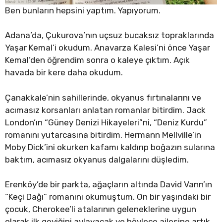
Ben bunların hepsini yaptım. Yapıyorum.
Adana’da, Çukurova’nın uçsuz bucaksız topraklarında
Yaşar Kemal’i okudum. Anavarza Kalesi’ni önce Yaşar
Kemal’den öğrendim sonra o kaleye çıktım. Açık
havada bir kere daha okudum.
Çanakkale’nin sahillerinde, okyanus fırtınalarını ve
acımasız korsanları anlatan romanlar bitirdim. Jack
London’ın “Güney Denizi Hikayeleri”ni, “Deniz Kurdu”
romanını yutarcasına bitirdim. Hermann Mellville’in
Moby Dick’ini okurken kafamı kaldırıp boğazın sularına
baktım, acımasız okyanus dalgalarını düşledim.
Erenköy’de bir parkta, ağaçların altında David Vann’ın
“Keçi Dağı” romanını okumuştum. On bir yaşındaki bir
çocuk, Cherokee’li atalarının geleneklerine uygun
olarak ilk geyiğini avlayacak ve böylece ailesine artık