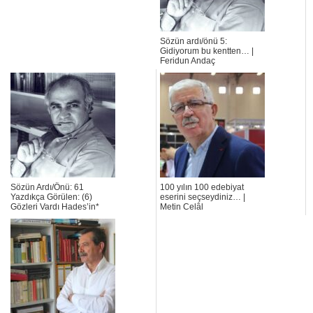
Sözün ardı/önü 5:
Gidiyorum bu kentten… |
Feridun Andaç
Sözün Ardı/Önü: 61
100 yılın 100 edebiyat
Yazdıkça Görülen: (6)
eserini seçseydiniz… |
Gözleri Vardı Hades’in*
Metin Celâl