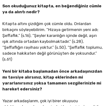
Son okuduğunuz kitapta, en beğendiğiniz cümle
ya da alıntı nedir?
Kitapta altını çizdiğim çok cümle oldu. Onlardan
birkaçını söyleyebilirim. “Hizaya getirmenin yeni adı;
Şeffaflık.” (s.16), “Şeyler karanlığın içinde değil, aşırı
ışık altında ortadan kaybolmaktadır.” (s.28),
“Şeffaflığın rayihası yoktur.” (s.50), “Şeffaflık toplumu,
sadece hakikaten değil görünüşten de yoksundur.”
(s.61)
Yeni bir kitaba başlamadan önce arkadaşınızdan
mı tavsiye alırsınız, kitap eklerinden mi
yararlanırsınız yoksa tamamen sezgilerinizle mi
hareket edersiniz?
Yazar arkadaşlarım, çok iyi birer okuyucu