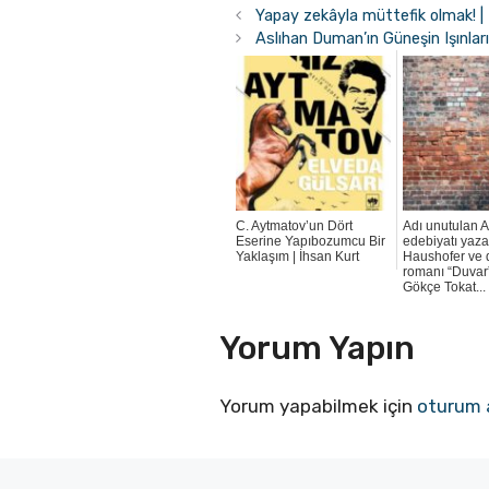
Yapay zekâyla müttefik olmak! |
Aslıhan Duman’ın Güneşin Işınları
C. Aytmatov’un Dört
Adı unutulan 
Eserine Yapıbozumcu Bir
edebiyatı yaza
Yaklaşım | İhsan Kurt
Haushofer ve d
romanı “Duvar”
Gökçe Tokat...
Yorum Yapın
Yorum yapabilmek için
oturum 