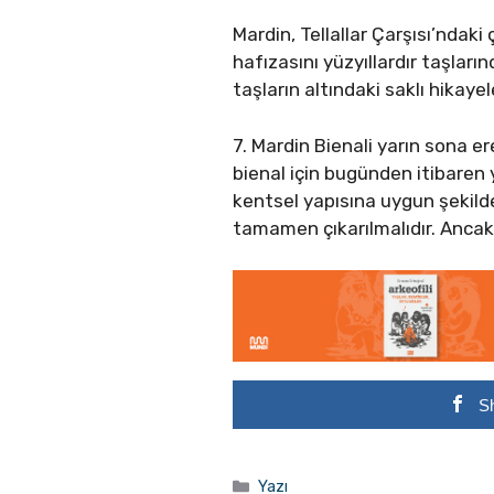
Mardin, Tellallar Çarşısı’nda
hafızasını yüzyıllardır taşları
taşların altındaki saklı hikaye
7. Mardin Bienali yarın sona e
bienal için bugünden itibaren 
kentsel yapısına uygun şekilde
tamamen çıkarılmalıdır.
Ancak 
S
Kategoriler
Yazı