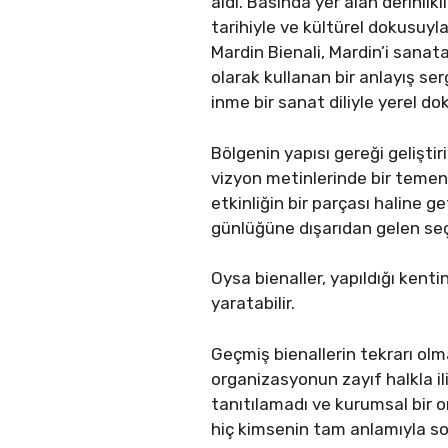
aldı. Basında yer alan derinlik
tarihiyle ve kültürel dokusuyla
Mardin Bienali, Mardin’i sanata
olarak kullanan bir anlayış ser
inme bir sanat diliyle yerel d
Bölgenin yapısı gereği geliştir
vizyon metinlerinde bir temenni
etkinliğin bir parçası haline g
günlüğüne dışarıdan gelen seç
Oysa bienaller, yapıldığı kent
yaratabilir.
Geçmiş bienallerin tekrarı olm
organizasyonun zayıf halkla il
tanıtılamadı ve kurumsal bir o
hiç kimsenin tam anlamıyla soru