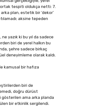
plumsal gerçekliğiyle, yerel
 ortak tespiti oldukça netti: 7.
arka plan, estetik bir ‘dekor’
akıtılamadı; aksine tepeden
, ne yazık ki bu yıl da sadece
rden biri de yerel halkın bu
rdında, şehre sadece birkaç
üel deneyimleme olarak kaldı.
de kamusal bir hafıza
tirilerden biri de
iremedi, doğru dürüst
ibi gösterilen ama arka planda
en bir etkinlik sergilendi.