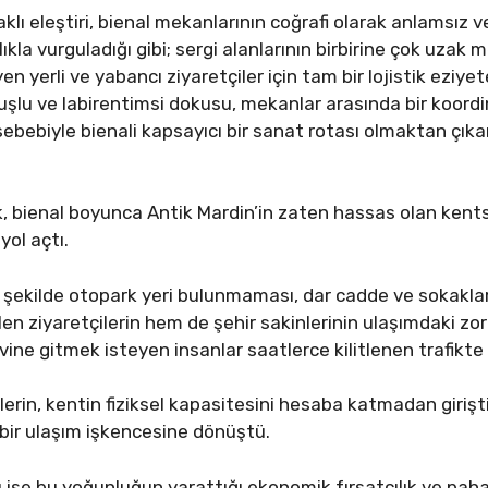
klı eleştiri, bienal mekanlarının coğrafi olarak anlamsız v
ıkla vurguladığı gibi; sergi alanlarının birbirine çok uzak 
en yerli ve yabancı ziyaretçiler için tam bir lojistik eziy
kuşlu ve labirentimsi dokusu, mekanlar arasında bir koordi
bebiyle bienali kapsayıcı bir sanat rotası olmaktan çıkarı
k, bienal boyunca Antik Mardin’in zaten hassas olan kent
yol açtı.
 şekilde otopark yeri bulunmaması, dar cadde ve sokakları
en ziyaretçilerin hem de şehir sakinlerinin ulaşımdaki zorl
ine gitmek isteyen insanlar saatlerce kilitlenen trafikte
lerin, kentin fiziksel kapasitesini hesaba katmadan girişt
bir ulaşım işkencesine dönüştü.
u ise bu yoğunluğun yarattığı ekonomik fırsatçılık ve pahalıl