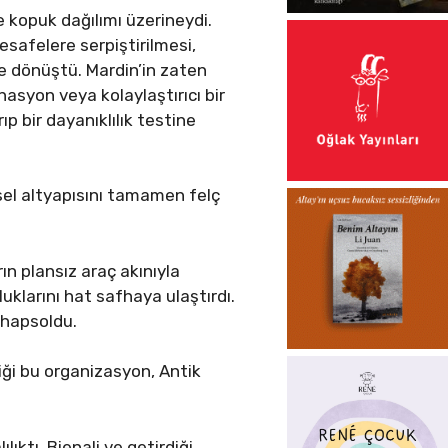
e kopuk dağılımı üzerineydi.
mesafelere serpiştirilmesi,
ete dönüştü. Mardin’in zaten
nasyon veya kolaylaştırıcı bir
p bir dayanıklılık testine
sel altyapısını tamamen felç
n plansız araç akınıyla
uklarını hat safhaya ulaştırdı.
 hapsoldu.
iği bu organizasyon, Antik
ıktı. Bienali ve getirdiği