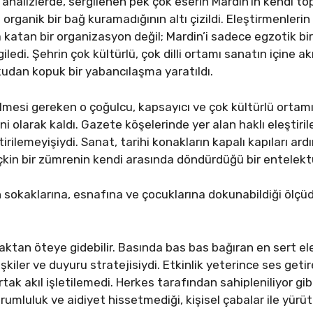
li analizlerde, sergilenen pek çok eserin Mardin’in kendi to
 organik bir bağ kuramadığının altı çizildi. Eleştirmenlerin
 katan bir organizasyon değil; Mardin’i sadece egzotik bir 
giledi. Şehrin çok kültürlü, çok dilli ortamı sanatın içine 
okudan kopuk bir yabancılaşma yaratıldı.
ilmesi gereken o çoğulcu, kapsayıcı ve çok kültürlü ortamı
 olarak kaldı. Gazete köşelerinde yer alan haklı eleştirile
etirilemeyişiydi. Sanat, tarihi konakların kapalı kapıları a
kin bir zümrenin kendi arasında döndürdüğü bir entelekt
in sokaklarına, esnafına ve çocuklarına dokunabildiği ölçü
aktan öteye gidebilir. Basında bas bas bağıran en sert eleş
işkiler ve duyuru stratejisiydi. Etkinlik yeterince ses get
rtak akıl işletilemedi. Herkes tarafından sahipleniliyor g
mluluk ve aidiyet hissetmediği, kişisel çabalar ile yürütül