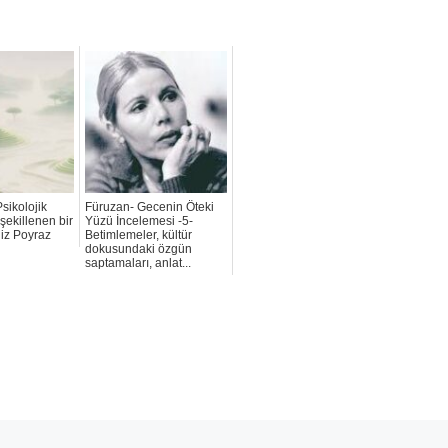
Psikolojik
Füruzan- Gecenin Öteki
şekillenen bir
Yüzü İncelemesi -5-
niz Poyraz
Betimlemeler, kültür
dokusundaki özgün
saptamaları, anlat...