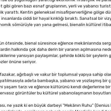
t gibi gören bazı esnaf gruplarının, yerli ve yabancı turis
ik yarattı. Kentin geleneksel misafirperverliğine gölge düş
sanlarda ciddi bir hayal kırıklığı bıraktı. Sanatsal bir vi
onomik sömürüyle yan yana gelmesi, bienalin kültürel itib
ün ötesinde, bienal süresince eğlence mekânlarında serg
ardin halkında çok daha derin bir yaranın açılmasına ne
pkilerine yansıyan paylaşımlar, şehirde köklü bir şeylerin
zler önüne seriyor.
azakar, ağırbaşlı ve vakur bir toplumsal yapıya sahip ola
ayatılmasıyla adeta bambaşka, yabancı ve yozlaşmış bir ç
ni yaşam tarzı ve eğlence kültürünü kendi değerlerine bi
pervasız görüntüler bu kültürel yabancılaşmanın boyutların
iası, ne yazık ki en büyük darbeyi “Mekânın Ruhu” (Geniu