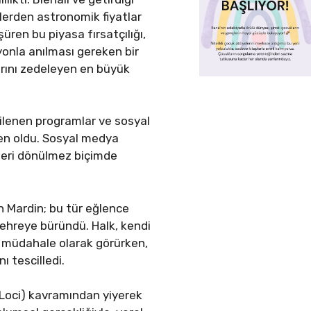
tlerden astronomik fiyatlar
üren bu piyasa fırsatçılığı,
zyonla anılması gereken bir
arını zedeleyen en büyük
ilenen programlar ve sosyal
den oldu. Sosyal medya
 geri dönülmez biçimde
n Mardin; bu tür eğlence
ehreye büründü. Halk, kendi
r müdahale olarak görürken,
ı tescilledi.
s Loci) kavramından yiyerek