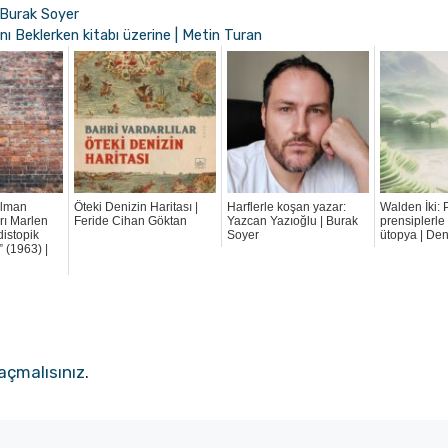
 Burak Soyer
nı Beklerken kitabı üzerine | Metin Turan
Alman
Öteki Denizin Haritası |
Harflerle koşan yazar:
Walden İki: 
rı Marlen
Feride Cihan Göktan
Yazcan Yazıoğlu | Burak
prensiplerle 
istopik
Soyer
ütopya | De
 (1963) |
açmalısınız
.