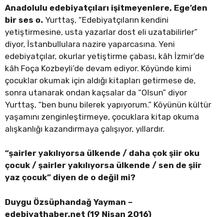
Anadolulu edebiyatçıları işitmeyenlere, Ege’den
bir ses o.
Yurttaş, “Edebiyatçıların kendini
yetiştirmesine, usta yazarlar dost eli uzatabilirler”
diyor, İstanbullulara nazire yaparcasına. Yeni
edebiyatçılar, okurlar yetiştirme çabası, kâh İzmir’de
kâh Foça Kozbeyli’de devam ediyor. Köyünde kimi
çocuklar okumak için aldığı kitapları getirmese de,
sonra utanarak ondan kaçsalar da “Olsun” diyor
Yurttaş, “ben bunu bilerek yapıyorum.” Köyünün kültür
yaşamını zenginleştirmeye, çocuklara kitap okuma
alışkanlığı kazandırmaya çalışıyor, yıllardır.
“şairler yakılıyorsa ülkende / daha çok şiir oku
çocuk / şairler yakılıyorsa ülkende / sen de şiir
yaz çocuk” diyen de o değil mi?
Duygu Özsüphandağ Yayman –
edebiyathaber.net (19 Nisan 2016)