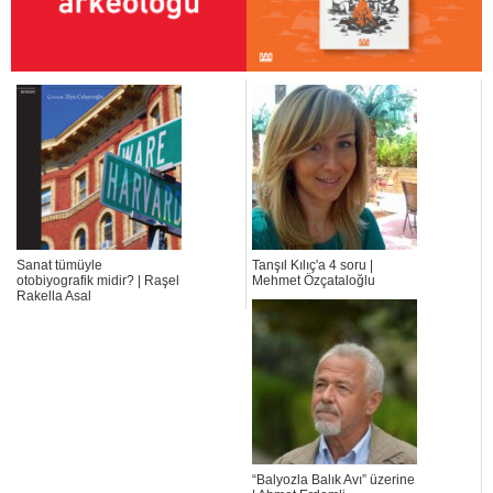
Sanat tümüyle
Tanşıl Kılıç'a 4 soru |
otobiyografik midir? | Raşel
Mehmet Özçataloğlu
Rakella Asal
“Balyozla Balık Avı” üzerine