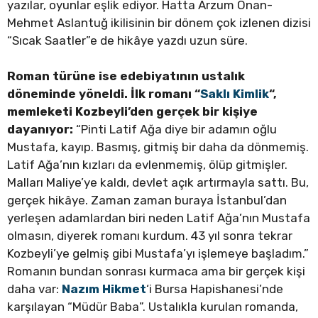
yazılar, oyunlar eşlik ediyor. Hatta Arzum Onan-
Mehmet Aslantuğ ikilisinin bir dönem çok izlenen dizisi
“Sıcak Saatler”e de hikâye yazdı uzun süre.
Roman türüne ise edebiyatının ustalık
döneminde yöneldi. İlk romanı “
Saklı Kimlik
“,
memleketi Kozbeyli’den gerçek bir kişiye
dayanıyor:
“Pinti Latif Ağa diye bir adamın oğlu
Mustafa, kayıp. Basmış, gitmiş bir daha da dönmemiş.
Latif Ağa’nın kızları da evlenmemiş, ölüp gitmişler.
Malları Maliye’ye kaldı, devlet açık artırmayla sattı. Bu,
gerçek hikâye. Zaman zaman buraya İstanbul’dan
yerleşen adamlardan biri neden Latif Ağa’nın Mustafa
olmasın, diyerek romanı kurdum. 43 yıl sonra tekrar
Kozbeyli’ye gelmiş gibi Mustafa’yı işlemeye başladım.”
Romanın bundan sonrası kurmaca ama bir gerçek kişi
daha var:
Nazım Hikmet
‘i Bursa Hapishanesi’nde
karşılayan “Müdür Baba”. Ustalıkla kurulan romanda,