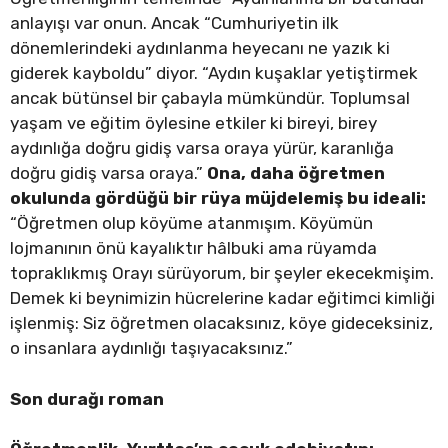
anlayışı var onun. Ancak “Cumhuriyetin ilk
dönemlerindeki aydınlanma heyecanı ne yazık ki
giderek kayboldu” diyor. “Aydın kuşaklar yetiştirmek
ancak bütünsel bir çabayla mümkündür. Toplumsal
yaşam ve eğitim öylesine etkiler ki bireyi, birey
aydınlığa doğru gidiş varsa oraya yürür, karanlığa
doğru gidiş varsa oraya.”
Ona, daha öğretmen
okulunda gördüğü bir rüya müjdelemiş bu ideali:
“Öğretmen olup köyüme atanmışım. Köyümün
lojmanının önü kayalıktır hâlbuki ama rüyamda
topraklıkmış Orayı sürüyorum, bir şeyler ekecekmişim.
Demek ki beynimizin hücrelerine kadar eğitimci kimliği
işlenmiş: Siz öğretmen olacaksınız, köye gideceksiniz,
o insanlara aydınlığı taşıyacaksınız.”
Son durağı roman