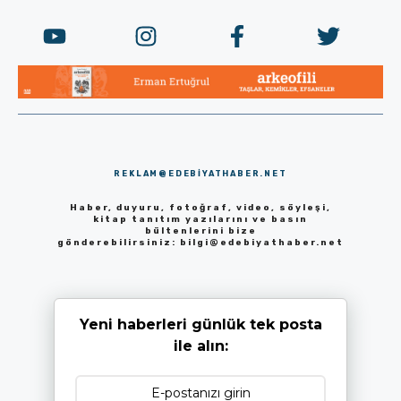
REKLAM@EDEBIYATHABER.NET
Haber, duyuru, fotoğraf, video, söyleşi,
kitap tanıtım yazılarını ve basın
bültenlerini bize
gönderebilirsiniz:
bilgi@edebiyathaber.net
Yeni haberleri günlük tek posta
ile alın: