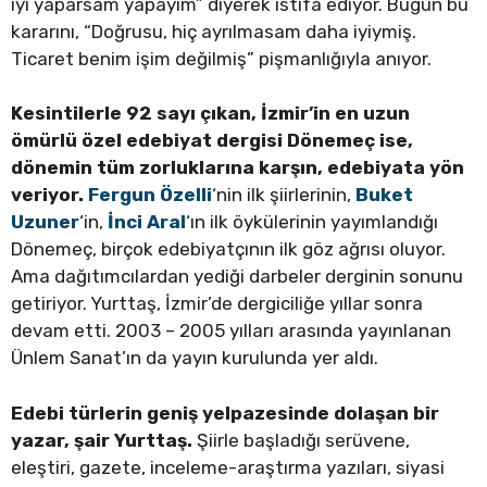
iyi yaparsam yapayım” diyerek istifa ediyor. Bugün bu
kararını, “Doğrusu, hiç ayrılmasam daha iyiymiş.
Ticaret benim işim değilmiş” pişmanlığıyla anıyor.
Kesintilerle 92 sayı çıkan, İzmir’in en uzun
ömürlü özel edebiyat dergisi Dönemeç ise,
dönemin tüm zorluklarına karşın, edebiyata yön
veriyor.
Fergun Özelli
‘nin ilk şiirlerinin,
Buket
Uzuner
‘in,
İnci Aral
‘ın ilk öykülerinin yayımlandığı
Dönemeç, birçok edebiyatçının ilk göz ağrısı oluyor.
Ama dağıtımcılardan yediği darbeler derginin sonunu
getiriyor. Yurttaş, İzmir’de dergiciliğe yıllar sonra
devam etti. 2003 – 2005 yılları arasında yayınlanan
Ünlem Sanat’ın da yayın kurulunda yer aldı.
Edebi türlerin geniş yelpazesinde dolaşan bir
yazar, şair Yurttaş.
Şiirle başladığı serüvene,
eleştiri, gazete, inceleme-araştırma yazıları, siyasi