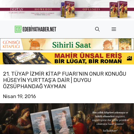
İçeriğe
atla
Menü
21. TÜYAP İZMIR KITAP FUARI’NIN ONUR KONUĞU
HÜSEYIN YURTTAŞ’A DAIR | DUYGU
ÖZSÜPHANDAĞ YAYMAN
Nisan 19, 2016