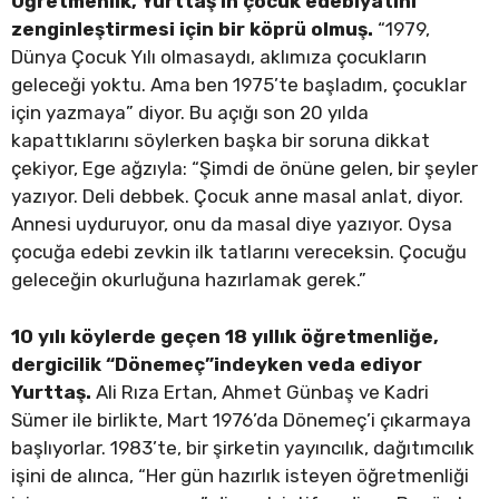
Öğretmenlik, Yurttaş’ın çocuk edebiyatını
zenginleştirmesi için bir köprü olmuş.
“1979,
Dünya Çocuk Yılı olmasaydı, aklımıza çocukların
geleceği yoktu. Ama ben 1975’te başladım, çocuklar
için yazmaya” diyor. Bu açığı son 20 yılda
kapattıklarını söylerken başka bir soruna dikkat
çekiyor, Ege ağzıyla: “Şimdi de önüne gelen, bir şeyler
yazıyor. Deli debbek. Çocuk anne masal anlat, diyor.
Annesi uyduruyor, onu da masal diye yazıyor. Oysa
çocuğa edebi zevkin ilk tatlarını vereceksin. Çocuğu
geleceğin okurluğuna hazırlamak gerek.”
10 yılı köylerde geçen 18 yıllık öğretmenliğe,
dergicilik “Dönemeç”indeyken veda ediyor
Yurttaş.
Ali Rıza Ertan, Ahmet Günbaş ve Kadri
Sümer ile birlikte, Mart 1976’da Dönemeç’i çıkarmaya
başlıyorlar. 1983’te, bir şirketin yayıncılık, dağıtımcılık
işini de alınca, “Her gün hazırlık isteyen öğretmenliği