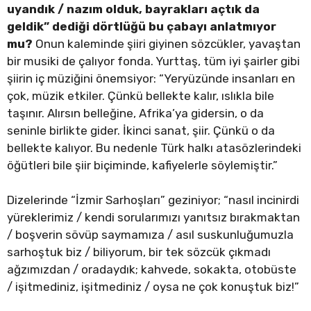
uyandık / nazım olduk, bayrakları açtık da
geldik” dediği dörtlüğü bu çabayı anlatmıyor
mu?
Onun kaleminde şiiri giyinen sözcükler, yavaştan
bir musiki de çalıyor fonda. Yurttaş, tüm iyi şairler gibi
şiirin iç müziğini önemsiyor: “Yeryüzünde insanları en
çok, müzik etkiler. Çünkü bellekte kalır, ıslıkla bile
taşınır. Alırsın belleğine, Afrika’ya gidersin, o da
seninle birlikte gider. İkinci sanat, şiir. Çünkü o da
bellekte kalıyor. Bu nedenle Türk halkı atasözlerindeki
öğütleri bile şiir biçiminde, kafiyelerle söylemiştir.”
Dizelerinde “İzmir Sarhoşları” geziniyor; “nasıl incinirdi
yüreklerimiz / kendi sorularımızı yanıtsız bırakmaktan
/ boşverin sövüp saymamıza / asıl suskunluğumuzla
sarhoştuk biz / biliyorum, bir tek sözcük çıkmadı
ağzımızdan / oradaydık; kahvede, sokakta, otobüste
/ işitmediniz, işitmediniz / oysa ne çok konuştuk biz!”