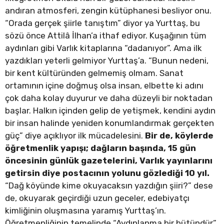
andıran atmosferi, zengin kütüphanesi besliyor onu.
“Orada gerçek şiirle tanıştım” diyor ya Yurttaş, bu
sözü önce Attilâ İlhan’a ithaf ediyor. Kuşağının tüm
aydınları gibi Varlık kitaplarına “dadanıyor”. Ama ilk
yazdıkları yeterli gelmiyor Yurttaş’a. “Bunun nedeni,
bir kent kültüründen gelmemiş olmam. Sanat
ortamının içine doğmuş olsa insan, elbette ki adını
çok daha kolay duyurur ve daha düzeyli bir noktadan
başlar. Halkın içinden gelip de yetişmek, kendini aydın
bir insan halinde yeniden konumlandırmak gerçekten
güç” diye açıklıyor ilk mücadelesini.
Bir de, köylerde
öğretmenlik yapışı; dağların başında, 15 gün
öncesinin günlük gazetelerini, Varlık yayınlarını
getirsin diye postacının yolunu gözlediği 10 yıl.
“Dağ köyünde kime okuyacaksın yazdığın şiiri?” dese
de, okuyarak geçirdiği uzun geceler, edebiyatçı
kimliğinin oluşmasına yaramış Yurttaş’ın.
Öğretmenliğinin temelinde “Aydınlanma bir bütündür”