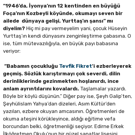
“1946’da, İyonya’nın 12 kentinden en büyüğü
Foça’nın Kozbeyli köyünde, okumayı seven bir
ailede dünyaya gelişi, Yurttaş’ın şansı” mı
diyelim?
Hiç mi pay vermeyelim yani, çocuk Hüseyin
Yurttaş’ın kendi dünyasını zenginleştirme çabasına. O
ise, tüm mütevazılığıyla, en büyük payı babasına
veriyor:
“Babamın çocukluğu
Tevfik Fikret
‘i ezberleyerek
geçmiş. Sözlük karıştırmayı çok severdi, dilin
derinliklerinde gezinmekten hoşlanırdı, ince
anlam ayrıntılarını kovalardı.
Taşlamalar yazardı.
Böyle bir köylü düşünün.” Diğer pay ise, Şeyh Galip’ten,
Şeyhülislam Yahya’dan dizeleri, Asım Kültür’den
yazıları, ezbere okuyan amcasının. Öğretmenleri de
okuma ateşini körükleyince, aldığı eğitime vefa
borcundan belki, öğretmenliği seçiyor. Edirne Erkek
İlköğretmen Okulu’nun bir güzel sanatlar lisesini