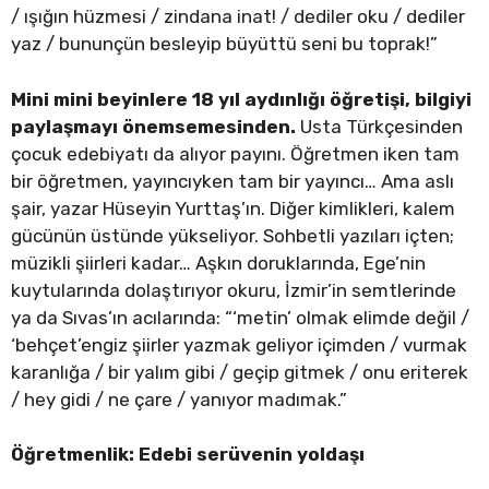
/ ışığın hüzmesi / zindana inat! / dediler oku / dediler
yaz / bununçün besleyip büyüttü seni bu toprak!”
Mini mini beyinlere 18 yıl aydınlığı öğretişi, bilgiyi
paylaşmayı önemsemesinden.
Usta Türkçesinden
çocuk edebiyatı da alıyor payını. Öğretmen iken tam
bir öğretmen, yayıncıyken tam bir yayıncı… Ama aslı
şair, yazar Hüseyin Yurttaş’ın. Diğer kimlikleri, kalem
gücünün üstünde yükseliyor. Sohbetli yazıları içten;
müzikli şiirleri kadar… Aşkın doruklarında, Ege’nin
kuytularında dolaştırıyor okuru, İzmir’in semtlerinde
ya da Sıvas’ın acılarında: “‘metin’ olmak elimde değil /
‘behçet’engiz şiirler yazmak geliyor içimden / vurmak
karanlığa / bir yalım gibi / geçip gitmek / onu eriterek
/ hey gidi / ne çare / yanıyor madımak.”
Öğretmenlik: Edebi serüvenin yoldaşı