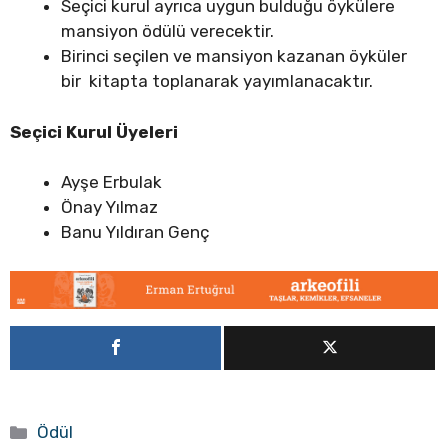
Seçici kurul ayrıca uygun bulduğu öykülere
mansiyon ödülü verecektir.
Birinci seçilen ve mansiyon kazanan öyküler
bir
kitapta
toplanarak yayımlanacaktır.
Seçici Kurul Üyeleri
Ayşe Erbulak
Önay Yılmaz
Banu Yıldıran Genç
Kategoriler
Ödül