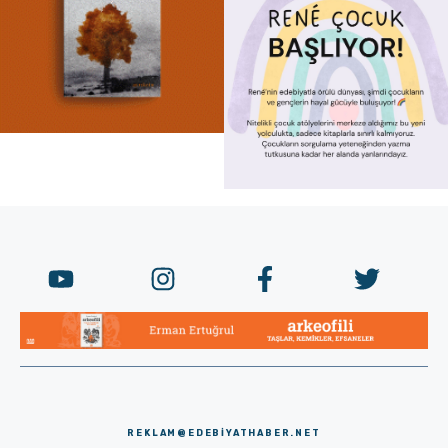
REKLAM@EDEBIYATHABER.NET