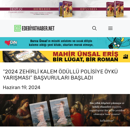
İçeriğe
atla
Menü
“2024 ZEHIRLI KALEM ÖDÜLLÜ POLISIYE ÖYKÜ
YARIŞMASI” BAŞVURULARI BAŞLADI
Haziran 19, 2024