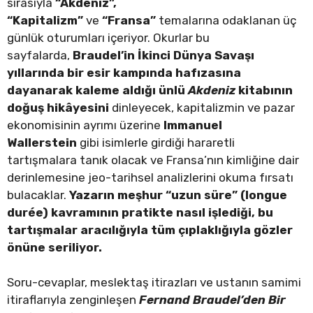
sırasıyla
“Akdeniz”,
“Kapitalizm”
ve
“Fransa”
temalarına odaklanan üç
günlük oturumları içeriyor. Okurlar bu
sayfalarda,
Braudel’in İkinci Dünya Savaşı
yıllarında bir esir kampında hafızasına
dayanarak kaleme aldığı ünlü
Akdeniz
kitabının
doğuş hikâyesini
dinleyecek, kapitalizmin ve pazar
ekonomisinin ayrımı üzerine
Immanuel
Wallerstein
gibi isimlerle girdiği hararetli
tartışmalara tanık olacak ve Fransa’nın kimliğine dair
derinlemesine jeo-tarihsel analizlerini okuma fırsatı
bulacaklar.
Yazarın meşhur “uzun süre” (longue
durée) kavramının pratikte nasıl işlediği, bu
tartışmalar aracılığıyla tüm çıplaklığıyla gözler
önüne seriliyor.
Soru-cevaplar, meslektaş itirazları ve ustanın samimi
itiraflarıyla zenginleşen
Fernand Braudel’den Bir