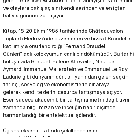
gelen temsilcisi
Braudel
‘in tarih anlayışını, yöntemini
ve olaylara bakış açısını kendi sesinden ve en içten
haliyle günümüze taşıyor.
Kitap, 18-20 Ekim 1985 tarihlerinde Châteauvalon
Toplantı Merkezi’nde düzenlenen ve bizzat Braudel’in
katılımıyla onurlandırdığı “Fernand Braudel
Günleri” adlı kolokyumun canlı bir dökümüdür. Bu tarihi
buluşmada Braudel; Hélène Ahrweiler, Maurice
Aymard, Immanuel Wallerstein ve Emmanuel Le Roy
Ladurie gibi dünyanın dört bir yanından gelen seçkin
tarihçi, sosyolog ve ekonomistlerle bir araya
gelerek kendi tezlerini cesurca tartışmaya açıyor.
Eser, sadece akademik bir tartışma metni değil, aynı
zamanda bilgi, mizah ve inceliğin nadir biçimde
harmanlandığı bir entelektüel şölendir.
Üç ana eksen etrafında şekillenen eser;