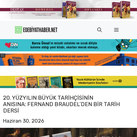
İçeriğe
atla
Menü
20. YÜZYILIN BÜYÜK TARIHÇISININ
ANISINA: FERNAND BRAUDEL’DEN BIR TARIH
DERSI
Haziran 30, 2026