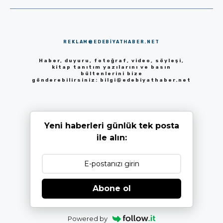
REKLAM@EDEBIYATHABER.NET
Haber, duyuru, fotoğraf, video, söyleşi,
kitap tanıtım yazılarını ve basın
bültenlerini bize
gönderebilirsiniz:
bilgi@edebiyathaber.net
Yeni haberleri günlük tek posta
ile alın:
Abone ol
Powered by