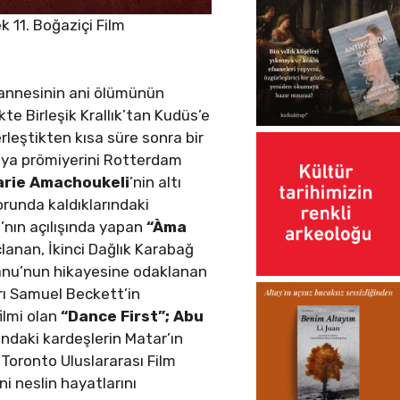
k 11. Boğaziçi Film
 annesinin ani ölümünün
te Birleşik Krallık’tan Kudüs’e
rleştikten kısa süre sonra bir
ünya prömiyerini Rotterdam
arie Amachoukeli
’nin altı
orunda kaldıklarındaki
’nın açılışında yapan
“Àma
lanan, İkinci Dağlık Karabağ
Banu’nun hikayesine odaklanan
arı Samuel Beckett’in
ilmi olan
“
Dance First”;
Abu
ndaki kardeşlerin Matar’ın
 Toronto Uluslararası Film
eni neslin hayatlarını