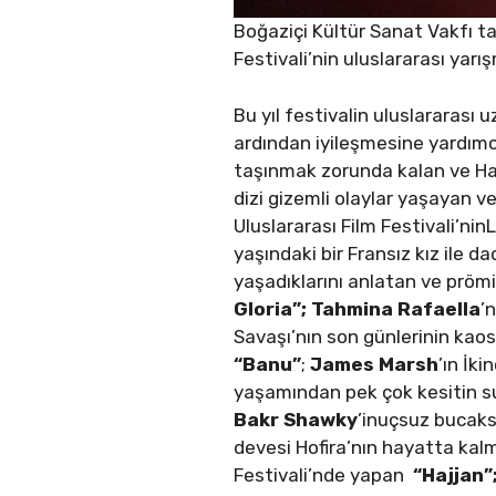
Boğaziçi Kültür Sanat Vakfı ta
Festivali’nin uluslararası yarış
Bu yıl festivalin uluslararası 
ardından iyileşmesine yardımcı
taşınmak zorunda kalan ve Haya
dizi gizemli olaylar yaşayan 
Uluslararası Film Festivali’n
yaşındaki bir Fransız kız ile d
yaşadıklarını anlatan ve prömi
Gloria”;
Tahmina Rafaella
’
Savaşı’nın son günlerinin ka
“Banu”
;
James Marsh
’ın İk
yaşamından pek çok kesitin su
Bakr Shawky
’inuçsuz bucaks
devesi Hofira’nın hayatta kalm
Festivali’nde yapan
“Hajjan”