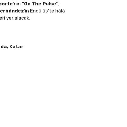
aporte
’nin
“On The Pulse”
;
Fernández
’in Endülüs’te hâlâ
eri yer alacak.
anda, Katar