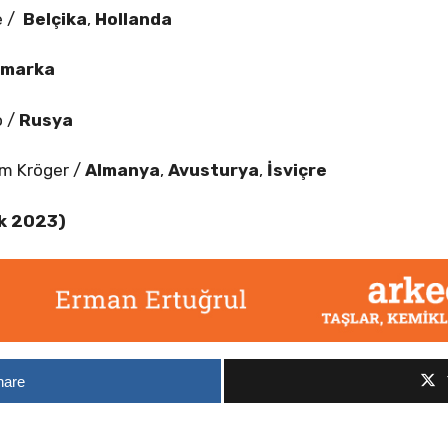
e /
Belçika
,
Hollanda
imarka
o /
Rusya
m Kröger /
Almanya
,
Avusturya
,
İsviçre
ık 2023)
hare