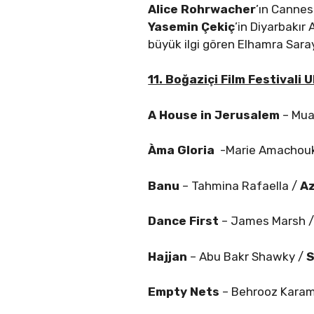
Alice Rohrwacher
’ın Cannes
Yasemin Çekiç
’in Diyarbakır
büyük ilgi gören Elhamra Saray
11. Boğ
azi
çi Film Festivali 
A House in Jerusalem
– Mua
Àma Gloria
-Marie Amachouk
Banu
– Tahmina Rafaella /
Az
Dance First
– James Marsh 
Hajjan
– Abu Bakr Shawky /
S
Empty Nets
– Behrooz Karam