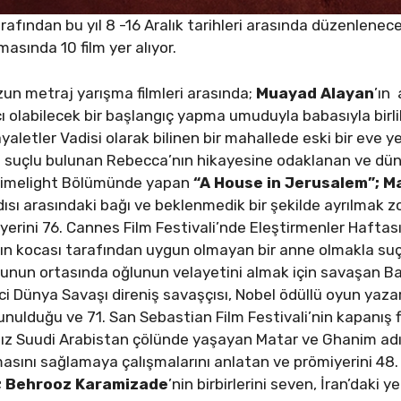
rafından bu yıl 8 -16 Aralık tarihleri arasında düzenlenece
masında 10 film yer alıyor.
uzun metraj yarışma filmleri arasında;
Muayad Alayan
’ın
 olabilecek bir başlangıç yapma umuduyla babasıyla birlik
letler Vadisi olarak bilinen bir mahallede eski bir eve ye
ve suçlu bulunan Rebecca’nın hikayesine odaklanan ve d
inLimelight Bölümünde yapan
“A House in Jerusalem”; M
adısı arasındaki bağı ve beklenmedik bir şekilde ayrılmak z
yerini 76. Cannes Film Festivali’nde Eleştirmenler Haftası
nın kocası tarafından uygun olmayan bir anne olmakla suç
osunun ortasında oğlunun velayetini almak için savaşan 
inci Dünya Savaşı direniş savaşçısı, Nobel ödüllü oyun yaz
nulduğu ve 71. San Sebastian Film Festivali’nin kapanış f
ız Suudi Arabistan çölünde yaşayan Matar ve Ghanim adı
asını sağlamaya çalışmalarını anlatan ve prömiyerini 48.
;
Behrooz Karamizade
’nin birbirlerini seven, İran’daki y