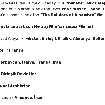
 Film Festivali Palme d’Or adayı
“La Chimera”
;
Alix Del
 Anneleri’nin dramını anlatan
“Sesler ve Yüzler
”;
Isabel 
ı’nın inşasını anlatan
“The Builders of Alhambra”
filml
Uluslararası Uzun Metraj Film Yarış
mas
ı Filmleri
yad Alayan –
Filistin, Birleşik Krallık, Almanya, Holl
eli /
Fransa
erbaycan, İtalya, Fransa, İran
/
Birleşik Devletler
uudi Arabistan
izade /
Almanya
,
İran