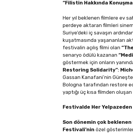
“Filistin Hakkında Konuşmal
Her yıl beklenen filmlere ev sa
perdeye aktaran filmleri sine
Suriye’deki iç savaşın ardında
kuşatmasında yaşananları akt
festivalin açılış filmi olan
“Th
senaryo ödülü kazanan
“Medi
göstermek için onların yanında
Restoring Solidarity”
;
Miche
Gassan Kanafani’nin Güneşteki
Bologna tarafından restore e
yaptığı üç kısa filmden oluşa
Festivalde
Her Yelpazeden 
Son dönemin çok beklenen v
Festivali’nin
özel gösterimle