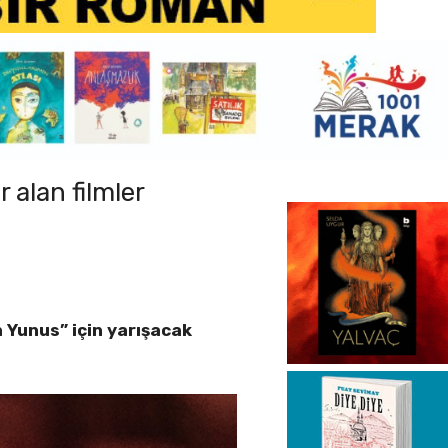
r alan filmler
n Yunus” için yarışacak