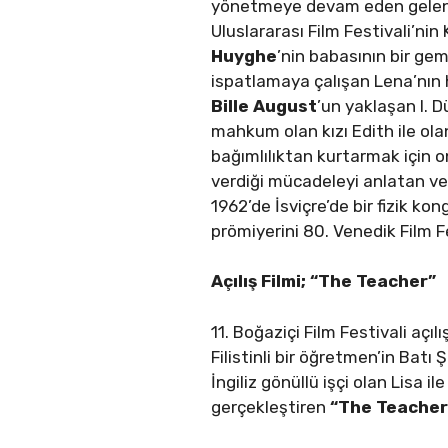
yönetmeye devam eden gelenek,
Uluslararası Film Festivali’ni
Huyghe
’nin babasının bir ge
ispatlamaya çalışan Lena’nın 
Bille August
’un yaklaşan I. 
mahkum olan kızı Edith ile ola
bağımlılıktan kurtarmak için 
verdiği mücadeleyi anlatan ve
1962’de İsviçre’de bir fizik ko
prömiyerini 80. Venedik Film 
Açılış Filmi
; “The Teacher”
11. Boğaziçi Film Festivali açılı
Filistinli bir öğretmen’in Batı
İngiliz gönüllü işçi olan Lisa i
gerçekleştiren
“The Teacher