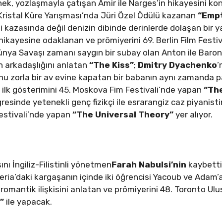
 yozlaşmayla çatışan Amir ile Narges’in hikayesini konu
n Kristal Küre Yarışması’nda Jüri Özel Ödülü kazanan
“Empt
mi kazasında değil denizin dibinde derinlerde dolaşan bir 
hikayesine odaklanan ve prömiyerini 69. Berlin Film Festi
Dünya Savaşı zamanı saygın bir subay olan Anton ile Baron
n arkadaşlığını anlatan
“The Kiss”
;
Dmitry Dyachenko
’
onu zorla bir av evine kapatan bir babanın aynı zamanda p
 ilk gösterimini 45. Moskova Fim Festivali’nde yapan
“
Th
ngresinde yetenekli genç fizikçi ile esrarangiz caz piyanis
Festivali’nde yapan
“
The Universal Theory”
yer alıyor.
şını İngiliz-Filistinli yönetmen
Farah Nabulsi’nin
kaybetti
 Şeria’daki kargaşanın içinde iki öğrencisi Yacoub ve Adam’
le romantik ilişkisini anlatan ve prömiyerini 48. Toronto Ulu
”
ile yapacak.