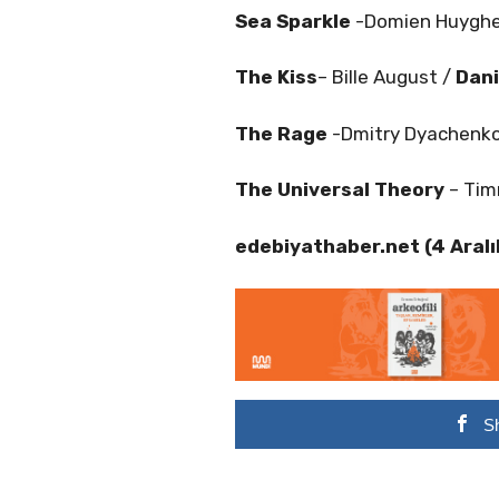
Sea Sparkle
-Domien Huygh
The Kiss
– Bille August /
Dan
The Rage
-Dmitry Dyachenk
The Universal Theory
– Tim
edebiyathaber.net (4 Aral
S