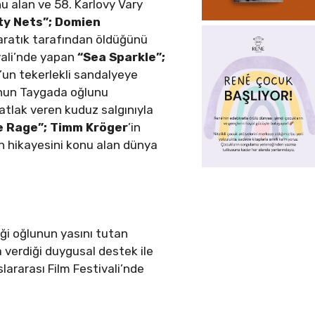
 alan ve 58. Karlovy Vary
y Nets”;
Domien
yaratık tarafından öldüğünü
vali’nde yapan
“Sea Sparkle”;
’un tekerlekli sandalyeye
nun Taygada oğlunu
atlak veren kuduz salgınıyla
e Rage”;
Timm Kröger
’in
tin hikayesini konu alan dünya
ği oğlunun yasını tutan
a verdiği duygusal destek ile
slararası Film Festivali’nde