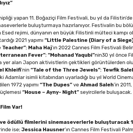
ıyız”
hipliği yapan 11. Boğaziçi Film Festivali, bu yıl da Filisti
maseverlerle buluşturmaya hazırlanıyor. Festivalin bu bö
n Esed rejimi, dünyanın en büyük Filistinli mülteci kampı 
ardığı 2021 yapımı
“Little Palestine (Diary of a Siege
e Teacher”
;
Maha Haj
’ın 2022 Cannes Film Festivali Belir
terranean Fever”
;
“Mohanad Yaqubi”
nin30 yıl önce F
 yer alan Japon aktivistlerin çektikleri görüntülerden ol
l Khleifi
’nin
“Tale of the Three Jewels”
;
Tewfik Sale
 Adamlar isimli kitabından uyarladığı bu yıl World Cinem
dilen 1972 yapımı
“The Dupes”
ve
Ahmad Saleh
’in 2011
n üçlemesi
“House – Ayny- Night”
seyircilerle buluşacak.
Film Var!
e ödüllü filmlerini sinemaseverlerle buluşturacak 11
rinde ise;
Jessica Hausner
’ın Cannes Film Festivali Pal