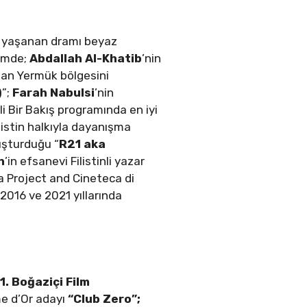
n’de yaşanan dramı beyaz
lümde;
Abdallah Al-Khatib
’nin
olan Yermük bölgesini
)
”;
Farah Nabulsi
’nin
li Bir Bakış programında en iyi
ilistin halkıyla dayanışma
uşturduğu “
R21 aka
h
’in efsanevi Filistinli yazar
a Project and Cineteca di
, 2016 ve 2021 yıllarında
. Boğaziçi Film
me d’Or adayı
“Club Zero”;