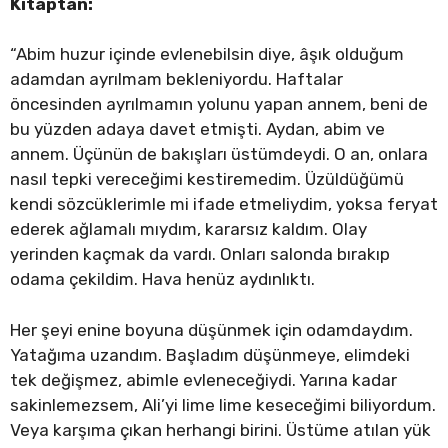
Kitaptan:
“Abim huzur içinde evlenebilsin diye, âşık olduğum
adamdan ayrılmam bekleniyordu. Haftalar
öncesinden ayrılmamın yolunu yapan annem, beni de
bu yüzden adaya davet etmişti. Aydan, abim ve
annem. Üçünün de bakışları üstümdeydi. O an, onlara
nasıl tepki vereceğimi kestiremedim. Üzüldüğümü
kendi sözcüklerimle mi ifade etmeliydim, yoksa feryat
ederek ağlamalı mıydım, kararsız kaldım. Olay
yerinden kaçmak da vardı. Onları salonda bırakıp
odama çekildim. Hava henüz aydınlıktı.
Her şeyi enine boyuna düşünmek için odamdaydım.
Yatağıma uzandım. Başladım düşünmeye, elimdeki
tek değişmez, abimle evleneceğiydi. Yarına kadar
sakinlemezsem, Ali’yi lime lime keseceğimi biliyordum.
Veya karşıma çıkan herhangi birini. Üstüme atılan yük