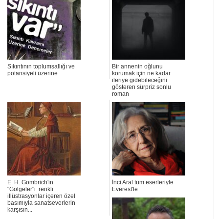
Sıkıntının toplumsallığı ve
Bir annenin oğlunu
potansiyeli üzerine
korumak için ne kadar
ileriye gidebileceğini
gösteren sürpriz sonlu
roman
E. H. Gombrich'in
İnci Aral tüm eserleriyle
"Gölgeler"i renkli
Everest'te
illüstrasyonlar içeren özel
basımıyla sanatseverlerin
karşısın...