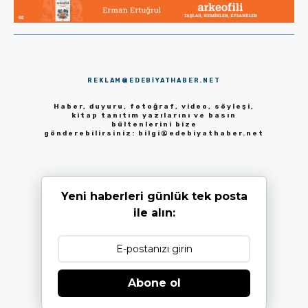
REKLAM@EDEBIYATHABER.NET
Haber, duyuru, fotoğraf, video, söyleşi,
kitap tanıtım yazılarını ve basın
bültenlerini bize
gönderebilirsiniz:
bilgi@edebiyathaber.net
Yeni haberleri günlük tek posta
ile alın:
Abone ol