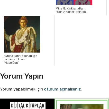
Mine G. Kırıkkanat'tan
"Yalnız Kalem" raflarda
Avrupa Tarihi okurları için
bir başucu kitabı:
“Napoléon”
Yorum Yapın
Yorum yapabilmek için
oturum açmalısınız
.