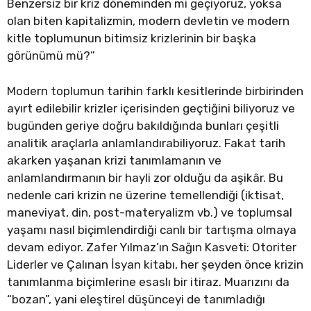
Benzersiz bir kriz döneminden mi geçiyoruz, yoksa
olan biten kapitalizmin, modern devletin ve modern
kitle toplumunun bitimsiz krizlerinin bir başka
görünümü mü?”
Modern toplumun tarihin farklı kesitlerinde birbirinden
ayırt edilebilir krizler içerisinden geçtiğini biliyoruz ve
bugünden geriye doğru bakıldığında bunları çeşitli
analitik araçlarla anlamlandırabiliyoruz. Fakat tarih
akarken yaşanan krizi tanımlamanın ve
anlamlandırmanın bir hayli zor olduğu da aşikâr. Bu
nedenle cari krizin ne üzerine temellendiği (iktisat,
maneviyat, din, post-materyalizm vb.) ve toplumsal
yaşamı nasıl biçimlendirdiği canlı bir tartışma olmaya
devam ediyor. Zafer Yılmaz’ın Sağın Kasveti: Otoriter
Liderler ve Çalınan İsyan kitabı, her şeyden önce krizin
tanımlanma biçimlerine esaslı bir itiraz. Muarızını da
“bozan”, yani eleştirel düşünceyi de tanımladığı