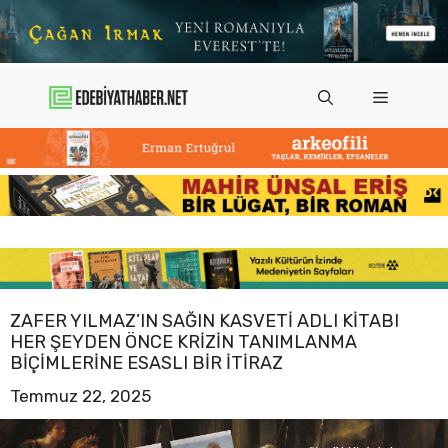
İçeriğe
atla
Menü
ZAFER YILMAZ’IN SAĞIN KASVETI ADLI KITABI
HER ŞEYDEN ÖNCE KRIZIN TANIMLANMA
BIÇIMLERINE ESASLI BIR ITIRAZ
Temmuz 22, 2025