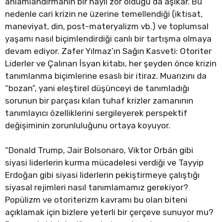
anlamlandırmanın bir hayli zor olduğu da aşikâr. Bu
nedenle cari krizin ne üzerine temellendiği (iktisat,
maneviyat, din, post-materyalizm vb.) ve toplumsal
yaşamı nasıl biçimlendirdiği canlı bir tartışma olmaya
devam ediyor. Zafer Yılmaz’ın Sağın Kasveti: Otoriter
Liderler ve Çalınan İsyan kitabı, her şeyden önce krizin
tanımlanma biçimlerine esaslı bir itiraz. Muarızını da
“bozan”, yani eleştirel düşünceyi de tanımladığı
sorunun bir parçası kılan tuhaf krizler zamanının
tanımlayıcı özelliklerini sergileyerek perspektif
değişiminin zorunluluğunu ortaya koyuyor.
“Donald Trump, Jair Bolsonaro, Viktor Orbán gibi
siyasi liderlerin kurma mücadelesi verdiği ve Tayyip
Erdoğan gibi siyasi liderlerin pekiştirmeye çalıştığı
siyasal rejimleri nasıl tanımlamamız gerekiyor?
Popülizm ve otoriterizm kavramı bu olan biteni
açıklamak için bizlere yeterli bir çerçeve sunuyor mu?