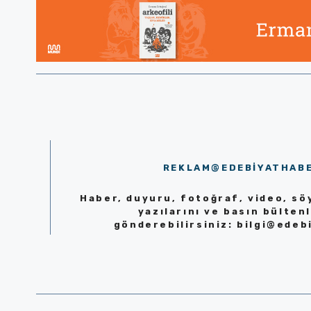
REKLAM@EDEBIYATHAB
Haber, duyuru, fotoğraf, video, söy
yazılarını ve basın bültenl
gönderebilirsiniz:
bilgi@edeb