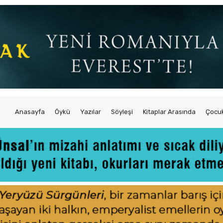
Anasayfa
Öykü
Yazılar
Söyleşi
Kitaplar Arasında
Çocuk