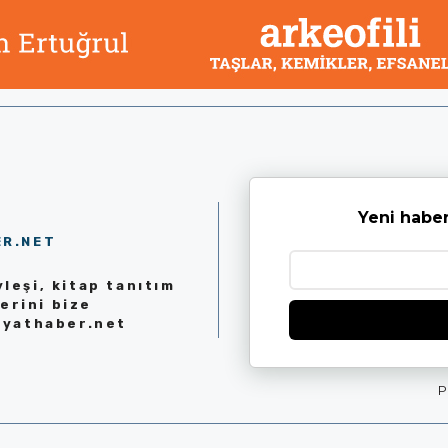
Yeni haber
ER.NET
leşi, kitap tanıtım
erini bize
iyathaber.net
P