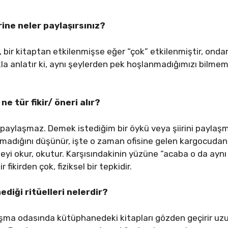
ine neler paylaşırsınız?
 bir kitaptan etkilenmişse eğer “çok” etkilenmiştir, ondan
la anlatır ki, aynı şeylerden pek hoşlanmadığımızı bilm
 ne tür fikir/ öneri alır?
 paylaşmaz. Demek istediğim bir öykü veya şiirini payla
nlatamadığını düşünür, işte o zaman ofisine gelen kargocud
yi okur, okutur. Karşısındakinin yüzüne “acaba o da aynı 
 fikirden çok, fiziksel bir tepkidir.
diği ritüelleri nelerdir?
ışma odasında kütüphanedeki kitapları gözden geçirir uzun