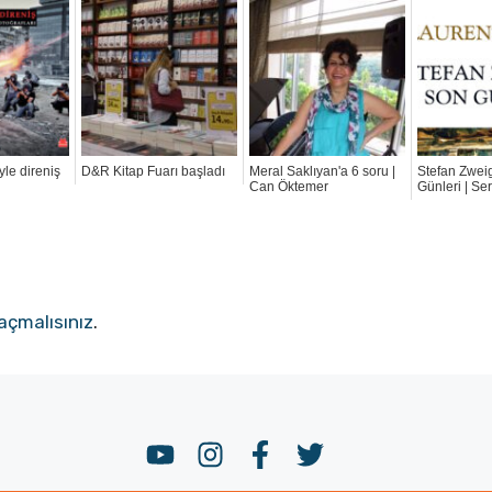
le direniş
D&R Kitap Fuarı başladı
Meral Saklıyan'a 6 soru |
Stefan Zwei
Can Öktemer
Günleri | Se
açmalısınız
.