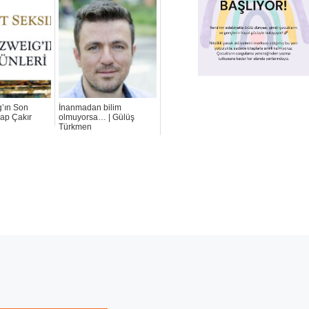
g’ın Son
İnanmadan bilim
rap Çakır
olmuyorsa… | Gülüş
Türkmen