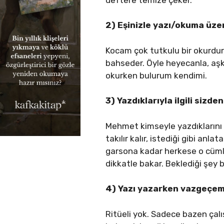
2) Eşinizle yazı/okuma üzer
Kocam çok tutkulu bir okurdur,
bahseder. Öyle heyecanla, aşk
okurken bulurum kendimi.
3) Yazdıklarıyla ilgili sizden
Mehmet kimseyle yazdıklarını
takılır kalır, istediği gibi a
garsona kadar herkese o cümle
dikkatle bakar. Beklediği şey bir
4) Yazı yazarken vazgeçeme
Ritüeli yok. Sadece bazen çal