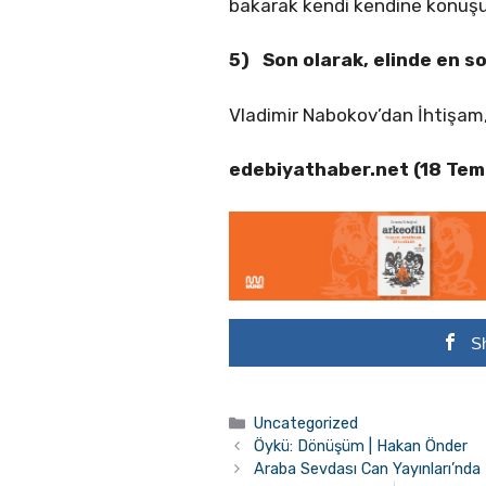
bakarak kendi kendine konuşu
5) Son olarak, elinde en s
Vladimir Nabokov’dan İhtişam, 
edebiyathaber.net (18 T
S
Kategoriler
Uncategorized
Öykü: Dönüşüm | Hakan Önder
Araba Sevdası Can Yayınları’nda