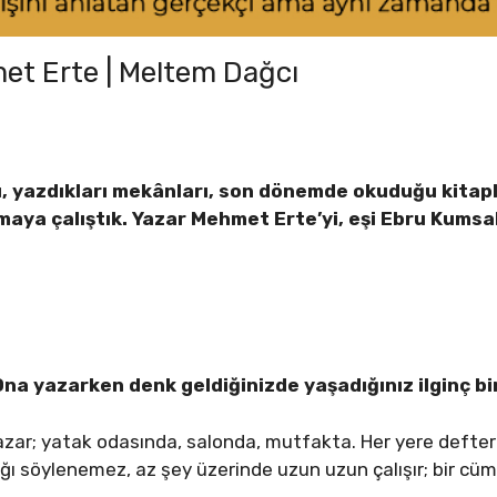
et Erte | Meltem Dağcı
, yazdıkları mekânları, son dönemde okuduğu kitapla
aya çalıştık. Yazar Mehmet Erte’yi, eşi Ebru Kumsal
na yazarken denk geldiğinizde yaşadığınız ilginç bi
ar; yatak odasında, salonda, mutfakta. Her yere defterler
ğı söylenemez, az şey üzerinde uzun uzun çalışır; bir cüm