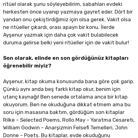
ritüel olarak şunu söyleyebilirim, sabahları evdeki
herkesten önce uyanıp yazmaya gayret eder. Dört bir
yandan onu çekiştirdiğimiz için olsa gerek. Vakit olsa
ne ritüeller çıkardı, orası apayrı bir konu. İlerde
Ayşenur yazmak için daha çok vakit bulabilecek
duruma gelirse belki yeni ritüeller için de vakit bulur!
Son olarak, elinde en son gördüğünüz kitapları
öğrenebilir miyiz?
Ayşenur, kitap okuma konusunda bana göre çok garip.
Çünkü aynı anda beş farklı kitap okur, benim için
utanç kaynağı! Ben senede ortalama anca bir kitap
okuyorum. Ben ne okuduğuna dikkat etmem ama bu
soru için masasına baktım, gördüğüm son kitaplar
Rilke – Selected Poems, Rollo May – Yaratma Cesareti,
William Godwin – Anarşizmin Felsefi Temelleri, John
Donne – Poets. Bu kitaplar, evde okuduğunu