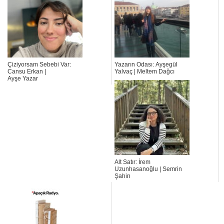
Çiziyorsam Sebebi Var:
Yazarın Odası: Ayşegül
Cansu Erkan |
Yalvaç | Meltem Dağcı
Ayşe Yazar
Alt Satır: İrem
Uzunhasanoğlu | Semrin
Şahin