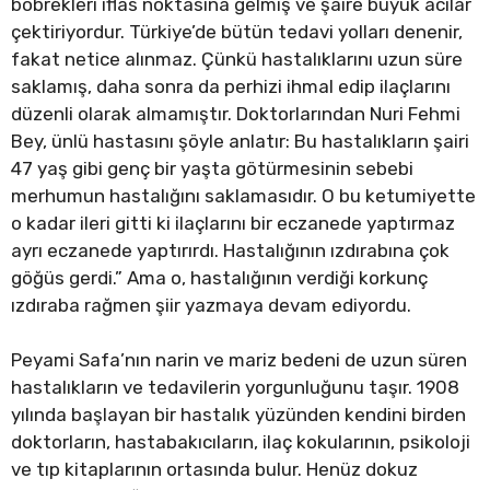
böbrekleri iflas noktasına gelmiş ve şaire büyük acılar
çektiriyordur. Türkiye’de bütün tedavi yolları denenir,
fakat netice alınmaz. Çünkü hastalıklarını uzun süre
saklamış, daha sonra da perhizi ihmal edip ilaçlarını
düzenli olarak almamıştır. Doktorlarından Nuri Fehmi
Bey, ünlü hastasını şöyle anlatır: Bu hastalıkların şairi
47 yaş gibi genç bir yaşta götürmesinin sebebi
merhumun hastalığını saklamasıdır. O bu ketumiyette
o kadar ileri gitti ki ilaçlarını bir eczanede yaptırmaz
ayrı eczanede yaptırırdı. Hastalığının ızdırabına çok
göğüs gerdi.” Ama o, hastalığının verdiği korkunç
ızdıraba rağmen şiir yazmaya devam ediyordu.
Peyami Safa’nın narin ve mariz bedeni de uzun süren
hastalıkların ve tedavilerin yorgunluğunu taşır. 1908
yılında başlayan bir hastalık yüzünden kendini birden
doktorların, hastabakıcıların, ilaç kokularının, psikoloji
ve tıp kitaplarının ortasında bulur. Henüz dokuz