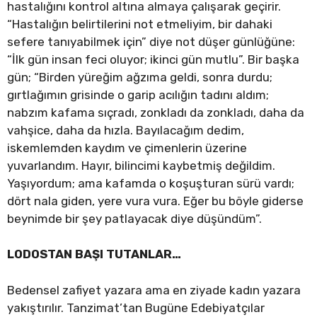
hastalığını kontrol altına almaya çalışarak geçirir.
“Hastalığın belirtilerini not etmeliyim, bir dahaki
sefere tanıyabilmek için” diye not düşer günlüğüne:
“İlk gün insan feci oluyor; ikinci gün mutlu”. Bir başka
gün; “Birden yüreğim ağzıma geldi, sonra durdu;
gırtlağımın grisinde o garip acılığın tadını aldım;
nabzım kafama sıçradı, zonkladı da zonkladı, daha da
vahşice, daha da hızla. Bayılacağım dedim,
iskemlemden kaydım ve çimenlerin üzerine
yuvarlandım. Hayır, bilincimi kaybetmiş değildim.
Yaşıyordum; ama kafamda o koşuşturan sürü vardı;
dört nala giden, yere vura vura. Eğer bu böyle giderse
beynimde bir şey patlayacak diye düşündüm”.
LODOSTAN BAŞI TUTANLAR…
Bedensel zafiyet yazara ama en ziyade kadın yazara
yakıştırılır. Tanzimat’tan Bugüne Edebiyatçılar