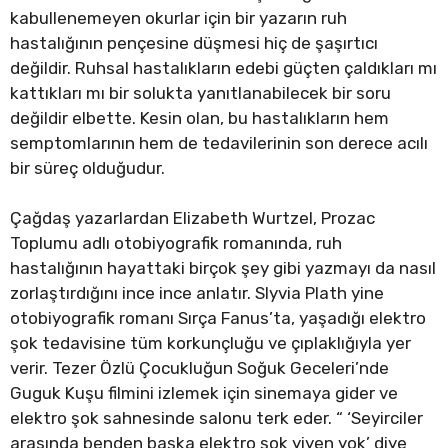
kabullenemeyen okurlar için bir yazarın ruh
hastalığının pençesine düşmesi hiç de şaşırtıcı
değildir. Ruhsal hastalıkların edebi güçten çaldıkları mı
kattıkları mı bir solukta yanıtlanabilecek bir soru
değildir elbette. Kesin olan, bu hastalıkların hem
semptomlarının hem de tedavilerinin son derece acılı
bir süreç olduğudur.
Çağdaş yazarlardan Elizabeth Wurtzel, Prozac
Toplumu adlı otobiyografik romanında, ruh
hastalığının hayattaki birçok şey gibi yazmayı da nasıl
zorlaştırdığını ince ince anlatır. Slyvia Plath yine
otobiyografik romanı Sırça Fanus’ta, yaşadığı elektro
şok tedavisine tüm korkunçluğu ve çıplaklığıyla yer
verir. Tezer Özlü Çocukluğun Soğuk Geceleri’nde
Guguk Kuşu filmini izlemek için sinemaya gider ve
elektro şok sahnesinde salonu terk eder. “ ‘Seyirciler
arasında benden başka elektro şok yiyen yok’ diye