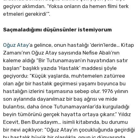
geçiyor aklımdan. ‘Yoksa onların da hemen filmi terk
etmeleri gerekirdi’”.
Saçmaladığımı düşünsünler istemiyorum
Oğuz Atay
’a gelince, onun hastalığı ‘derin’lerde… Kitap
Zamanı’nın Oğuz Atay sayısında Nefise Abalı’nın
kaleme aldığı “Bir Tutunamayan’ın hayatından satır
başları” başlıklı yazıda ‘Hastalık’ maddesi şöyle
geçiyordu: “Küçük yaşlarda, muhtemelen zatürree
olan ağır bir hastalık geçirmesi yaşamı boyunca bu
hastalığın izlerini taşımasına sebep olur. 1976 yılının
son aylarında dayanılmaz bir baş ağrısı ve mide
bulantısı, daha önce Tutunamayanlar’da kurguladığı
beyin tümörünü gerçek hayatta ortaya çıkarır.” Yıldız
Ecevit, Ben Buradayım… isimli kitabında, bu durumu
bir nevi açıklıyor: “Oğuz Atay’ın çocukluğunda geçirdiği
bu hastalık büyük bir olasılıkla, onun iç dünyasında