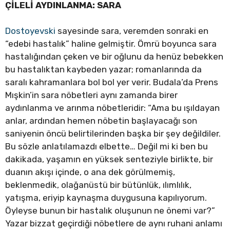
ÇİLELİ AYDINLANMA: SARA
Dostoyevski
sayesinde sara, veremden sonraki en
“edebi hastalık” haline gelmiştir. Ömrü boyunca sara
hastalığından çeken ve bir oğlunu da henüz bebekken
bu hastalıktan kaybeden yazar; romanlarında da
saralı kahramanlara bol bol yer verir. Budala’da Prens
Mışkin’in sara nöbetleri aynı zamanda birer
aydınlanma ve arınma nöbetleridir: “Ama bu ışıldayan
anlar, ardından hemen nöbetin başlayacağı son
saniyenin öncü belirtilerinden başka bir şey değildiler.
Bu sözle anlatılamazdı elbette… Değil mi ki ben bu
dakikada, yaşamın en yüksek senteziyle birlikte, bir
duanın akışı içinde, o ana dek görülmemiş,
beklenmedik, olağanüstü bir bütünlük, ılımlılık,
yatışma, eriyip kaynaşma duygusuna kapılıyorum.
Öyleyse bunun bir hastalık oluşunun ne önemi var?”
Yazar bizzat geçirdiği nöbetlere de aynı ruhani anlamı