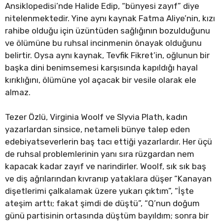
Ansiklopedisi’nde Halide Edip, “bünyesi zayıf” diye
nitelenmektedir. Yine aynı kaynak Fatma Aliye’nin, kızı
rahibe olduğu için üzüntüden sağlığının bozulduğunu
ve ölümüne bu ruhsal incinmenin önayak olduğunu
belirtir. Oysa aynı kaynak, Tevfik Fikret’in, oğlunun bir
başka dini benimsemesi karşısında kapıldığı hayal
kırıklığını, ölümüne yol açacak bir vesile olarak ele
almaz.
Tezer Özlü, Virginia Woolf ve Slyvia Plath, kadın
yazarlardan sinsice, netameli bünye talep eden
edebiyatseverlerin baş tacı ettiği yazarlardır. Her üçü
de ruhsal problemlerinin yanı sıra rüzgardan nem
kapacak kadar zayıf ve narindirler. Woolf, sık sık baş
ve diş ağrılarından kıvranıp yataklara düşer “Kanayan
dişetlerimi çalkalamak üzere yukarı çıktım”, “İşte
ateşim arttı; fakat şimdi de düştü”, “Q’nun doğum
günü partisinin ortasında düştüm bayıldım; sonra bir