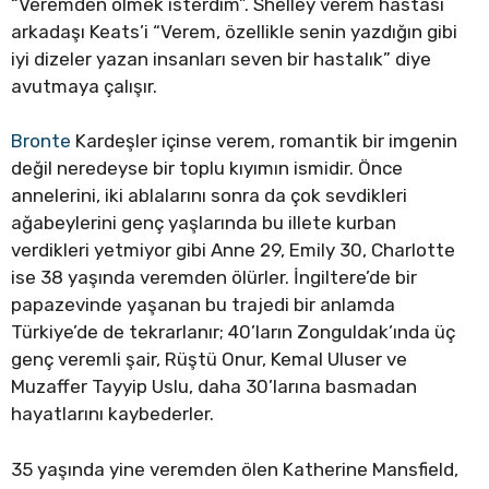
“Veremden ölmek isterdim”. Shelley verem hastası
arkadaşı Keats’i “Verem, özellikle senin yazdığın gibi
iyi dizeler yazan insanları seven bir hastalık” diye
avutmaya çalışır.
Bronte
Kardeşler içinse verem, romantik bir imgenin
değil neredeyse bir toplu kıyımın ismidir. Önce
annelerini, iki ablalarını sonra da çok sevdikleri
ağabeylerini genç yaşlarında bu illete kurban
verdikleri yetmiyor gibi Anne 29, Emily 30, Charlotte
ise 38 yaşında veremden ölürler. İngiltere’de bir
papazevinde yaşanan bu trajedi bir anlamda
Türkiye’de de tekrarlanır; 40’ların Zonguldak’ında üç
genç veremli şair, Rüştü Onur, Kemal Uluser ve
Muzaffer Tayyip Uslu, daha 30’larına basmadan
hayatlarını kaybederler.
35 yaşında yine veremden ölen Katherine Mansfield,