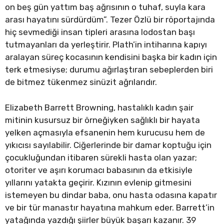
on beş gün yattım baş ağrısının o tuhaf, suyla kara
arası hayatını sürdürdüm”. Tezer Özlü bir röportajında
hiç sevmediği insan tipleri arasına lodostan başı
tutmayanları da yerleştirir. Plath’in intiharına kapıyı
aralayan süreç kocasının kendisini başka bir kadın için
terk etmesiyse; durumu ağırlaştıran sebeplerden biri
de bitmez tükenmez sinüzit ağrılarıdır.
Elizabeth Barrett Browning, hastalıklı kadın şair
mitinin kusursuz bir örneğiyken sağlıklı bir hayata
yelken açmasıyla efsanenin hem kurucusu hem de
yıkıcısı sayılabilir. Ciğerlerinde bir damar koptuğu için
çocukluğundan itibaren sürekli hasta olan yazar;
otoriter ve aşırı korumacı babasının da etkisiyle
yıllarını yatakta geçirir. Kızının evlenip gitmesini
istemeyen bu dindar baba, onu hasta odasına kapatır
ve bir tür manastır hayatına mahkum eder. Barrett’in
yatağında yazdığı şiirler büyük başarı kazanır. 39