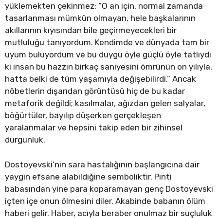
yüklemekten çekinmez: “O an için, normal zamanda
tasarlanması mümkün olmayan, hele başkalarının
akıllarının kıyısından bile geçirmeyecekleri bir
mutluluğu tanıyordum. Kendimde ve dünyada tam bir
uyum buluyordum ve bu duygu öyle güçlü öyle tatlıydı
ki insan bu hazzın birkaç saniyesini ömrünün on yılıyla,
hatta belki de tüm yaşamıyla değişebilirdi.” Ancak
nöbetlerin dışarıdan görüntüsü hiç de bu kadar
metaforik değildi; kasılmalar, ağızdan gelen salyalar,
böğürtüler, bayılıp düşerken gerçekleşen
yaralanmalar ve hepsini takip eden bir zihinsel
durgunluk.
Dostoyevski’nin sara hastalığının başlangıcına dair
yaygın efsane alabildiğine semboliktir. Pinti
babasından yine para koparamayan genç Dostoyevski
içten içe onun ölmesini diler. Akabinde babanın ölüm
haberi gelir. Haber, acıyla beraber onulmaz bir suçluluk