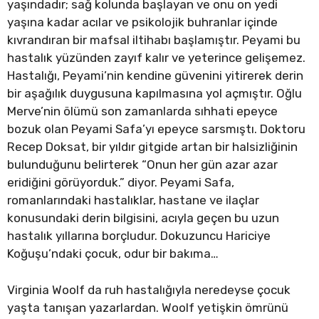
yaşındadır; sağ kolunda başlayan ve onu on yedi
yaşına kadar acılar ve psikolojik buhranlar içinde
kıvrandıran bir mafsal iltihabı başlamıştır. Peyami bu
hastalık yüzünden zayıf kalır ve yeterince gelişemez.
Hastalığı, Peyami’nin kendine güvenini yitirerek derin
bir aşağılık duygusuna kapılmasına yol açmıştır. Oğlu
Merve’nin ölümü son zamanlarda sıhhati epeyce
bozuk olan Peyami Safa’yı epeyce sarsmıştı. Doktoru
Recep Doksat, bir yıldır gitgide artan bir halsizliğinin
bulunduğunu belirterek “Onun her gün azar azar
eridiğini görüyorduk.” diyor. Peyami Safa,
romanlarındaki hastalıklar, hastane ve ilaçlar
konusundaki derin bilgisini, acıyla geçen bu uzun
hastalık yıllarına borçludur. Dokuzuncu Hariciye
Koğuşu’ndaki çocuk, odur bir bakıma…
Virginia Woolf da ruh hastalığıyla neredeyse çocuk
yaşta tanışan yazarlardan. Woolf yetişkin ömrünü