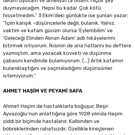
dedim uyusam ve ameliyatta ölsem, hiçbir şey
duymayacağım. Hepsi bu kadar. Çok kötü
hissetmedim.” 3 Ekim’deki günlükte ise şunları yazar:
“İçim karışık -düşüncelerle değil, bulanık. Yalnız,
vaktim ve kafam gücüm olursa ‘Eylembilim’ ve
‘Geleceği Elinden Alınan Adam’ adlı hikâyelerimi
bitirmek istiyorum. İkisinin de ana hatlarını bu deftere
yazmıştım, ama yazacak kuvveti ve düşünme
çabasını kendimde bulamıyorum. (…) Artık kafamın
bulanıklaştığını ve saçmaladığımı düşünsünler
istemiyorum.”
AHMET HAŞİM VE PEYAMİ SAFA
Ahmet Haşim de hastalıklarla boğuşur. Beşir
Ayvazoğlu’nun anlattığına göre 1928 yılında Haşim
ciddi bir biçimde hastalanır. Kalbinden ve
böbreklerinden rahatsızdır. Özellikle kireçlenen