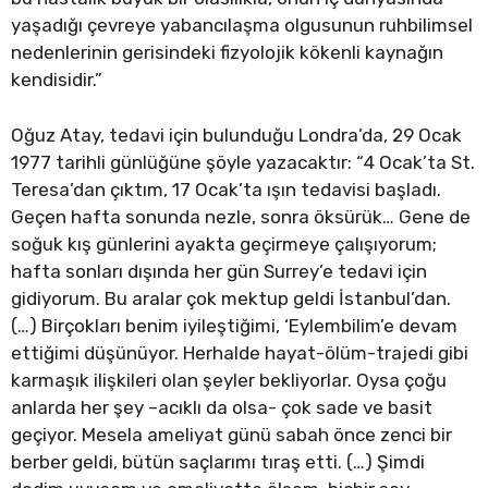
yaşadığı çevreye yabancılaşma olgusunun ruhbilimsel
nedenlerinin gerisindeki fizyolojik kökenli kaynağın
kendisidir.”
Oğuz Atay, tedavi için bulunduğu Londra’da, 29 Ocak
1977 tarihli günlüğüne şöyle yazacaktır: “4 Ocak’ta St.
Teresa’dan çıktım, 17 Ocak’ta ışın tedavisi başladı.
Geçen hafta sonunda nezle, sonra öksürük… Gene de
soğuk kış günlerini ayakta geçirmeye çalışıyorum;
hafta sonları dışında her gün Surrey’e tedavi için
gidiyorum. Bu aralar çok mektup geldi İstanbul’dan.
(…) Birçokları benim iyileştiğimi, ‘Eylembilim’e devam
ettiğimi düşünüyor. Herhalde hayat-ölüm-trajedi gibi
karmaşık ilişkileri olan şeyler bekliyorlar. Oysa çoğu
anlarda her şey –acıklı da olsa- çok sade ve basit
geçiyor. Mesela ameliyat günü sabah önce zenci bir
berber geldi, bütün saçlarımı tıraş etti. (…) Şimdi