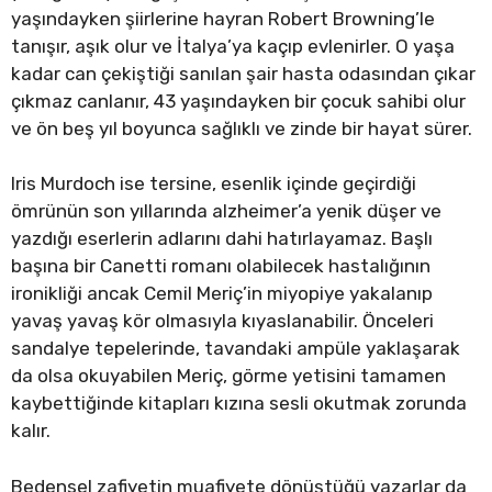
yaşındayken şiirlerine hayran Robert Browning’le
tanışır, aşık olur ve İtalya’ya kaçıp evlenirler. O yaşa
kadar can çekiştiği sanılan şair hasta odasından çıkar
çıkmaz canlanır, 43 yaşındayken bir çocuk sahibi olur
ve ön beş yıl boyunca sağlıklı ve zinde bir hayat sürer.
Iris Murdoch ise tersine, esenlik içinde geçirdiği
ömrünün son yıllarında alzheimer’a yenik düşer ve
yazdığı eserlerin adlarını dahi hatırlayamaz. Başlı
başına bir Canetti romanı olabilecek hastalığının
ironikliği ancak Cemil Meriç’in miyopiye yakalanıp
yavaş yavaş kör olmasıyla kıyaslanabilir. Önceleri
sandalye tepelerinde, tavandaki ampüle yaklaşarak
da olsa okuyabilen Meriç, görme yetisini tamamen
kaybettiğinde kitapları kızına sesli okutmak zorunda
kalır.
Bedensel zafiyetin muafiyete dönüştüğü yazarlar da