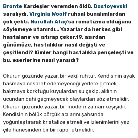
Bronte
Kardeşler veremden öldü.
Dostoyevski
saralıydı.
Virginia Woolf
ruhsal bunalımlardan
çok çekti.
Nurullah Ataç
’sa romatizma olduğunu
söylemeye utanırdı… Yazarlar da herkes gibi
hastalanır ve ıstırap çeker.
19. asırdan
günümüze, hastalıklar nasıl değişti ve
çeşitlendi? Kimler hangi hastalıkla pençeleşti ve
bu, eserlerine nasıl yansıdı?
Okurun gözünde yazar, bir vekil ruhtur. Kendisinin ayak
basmaya cesaret edemeyeceği yerlere gitmeli,
bakmaya korktuğu kuyulardan su çekip, aklının
ucundan dahi geçmeyecek olaylardan söz etmelidir.
Okurun gözünde yazar, bir modern zaman keşişidir.
Kendisinin bölük börçük acılarını şahsında
yoğunlaştırarak kristalize etmeli ve izlenimlerini yazı
çile hanesinden bir bir rapor etmelidir.