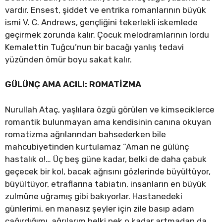
vardır. Ensest, şiddet ve entrika romanlarının büyük
ismi V. C. Andrews, gençliğini tekerlekli iskemlede
geçirmek zorunda kalır. Çocuk melodramlarının lordu
Kemalettin Tuğcu’nun bir bacağı yanlış tedavi
yüzünden ömür boyu sakat kalır.
GÜLÜNÇ AMA ACILI: ROMATİZMA
Nurullah Ataç, yaşlılara özgü görülen ve kimseciklerce
romantik bulunmayan ama kendisinin canına okuyan
romatizma ağrılarından bahsederken bile
mahcubiyetinden kurtulamaz “Aman ne gülünç
hastalık o!… Üç beş güne kadar, belki de daha çabuk
geçecek bir kol, bacak ağrısını gözlerinde büyültüyor,
büyültüyor, etraflarına tabiatın, insanların en büyük
zulmüne uğramış gibi bakıyorlar. Hastanedeki
günlerimi, en manasız şeyler için zile basıp adam
çağırdığımı, ağrılarım belki pek o kadar artmadan da