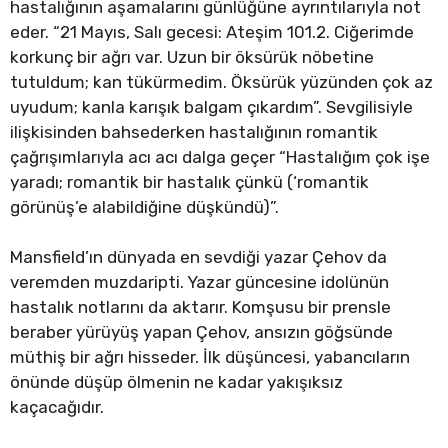
hastalığının aşamalarını günlüğüne ayrıntılarıyla not
eder. “21 Mayıs, Salı gecesi: Ateşim 101.2. Ciğerimde
korkunç bir ağrı var. Uzun bir öksürük nöbetine
tutuldum; kan tükürmedim. Öksürük yüzünden çok az
uyudum; kanla karışık balgam çıkardım”. Sevgilisiyle
ilişkisinden bahsederken hastalığının romantik
çağrışımlarıyla acı acı dalga geçer “Hastalığım çok işe
yaradı; romantik bir hastalık çünkü (‘romantik
görünüş’e alabildiğine düşkündü)”.
Mansfield’ın dünyada en sevdiği yazar Çehov da
veremden muzdaripti. Yazar güncesine idolünün
hastalık notlarını da aktarır. Komşusu bir prensle
beraber yürüyüş yapan Çehov, ansızın göğsünde
müthiş bir ağrı hisseder. İlk düşüncesi, yabancıların
önünde düşüp ölmenin ne kadar yakışıksız
kaçacağıdır.