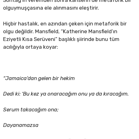
Sontag’ın veremden sonra kanserin de metaforik bir
olguymuşçasına ele alınmasını eleştirir.
Hiçbir hastalık, en azından çeken için metaforik bir
olgu değildir. Mansfield, “Katherine Mansfield’ın
Eziyetli Kısa Serüveni” başlıklı şiirinde bunu tüm
acılığıyla ortaya koyar:
“Jamaica’dan gelen bir hekim
Dedi ki: ‘Bu kez ya onaracağım onu ya da kıracağım.
Serum takacağım ona;
Dayanamazsa