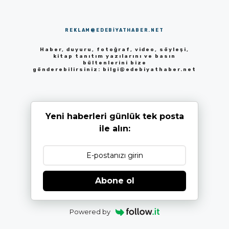
REKLAM@EDEBIYATHABER.NET
Haber, duyuru, fotoğraf, video, söyleşi,
kitap tanıtım yazılarını ve basın
bültenlerini bize
gönderebilirsiniz:
bilgi@edebiyathaber.net
Yeni haberleri günlük tek posta
ile alın:
Abone ol
Powered by