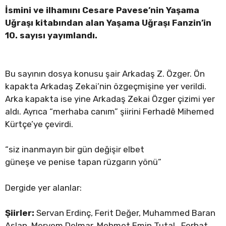
İsmini ve ilhamını Cesare Pavese’nin Yaşama
Uğraşı kitabından alan Yaşama Uğraşı Fanzin’in
10. sayısı yayımlandı.
Bu sayının dosya konusu şair Arkadaş Z. Özger. Ön
kapakta Arkadaş Zekai’nin özgeçmişine yer verildi.
Arka kapakta ise yine Arkadaş Zekai Özger çizimi yer
aldı. Ayrıca “merhaba canım” şiirini Ferhadê Mihemed
Kürtçe’ye çevirdi.
“siz inanmayın bir gün değişir elbet
güneşe ve penise tapan rüzgarın yönü”
Dergide yer alanlar:
Şiirler:
Servan Erdinç, Ferit Değer, Muhammed Baran
Aslan, Meryem Delmar, Mehmet Emin Tutal, Ferhat