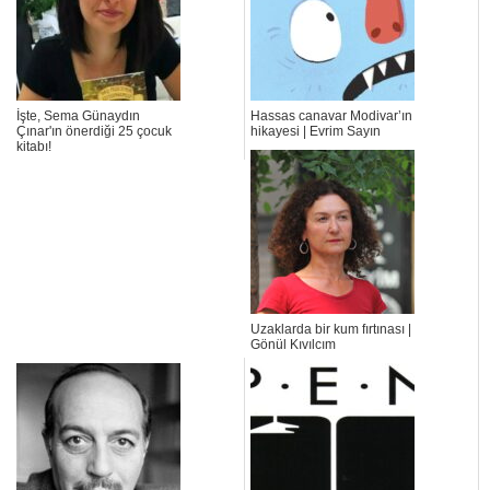
İşte, Sema Günaydın
Hassas canavar Modivar’ın
Çınar'ın önerdiği 25 çocuk
hikayesi | Evrim Sayın
kitabı!
Uzaklarda bir kum fırtınası |
Gönül Kıvılcım