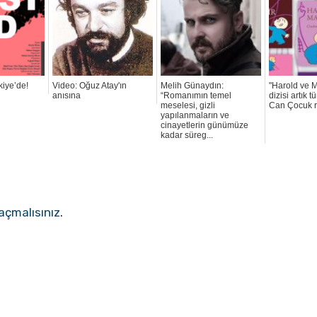
kiye’de!
Video: Oğuz Atay'ın
Melih Günaydın:
"Harold ve M
anısına
“Romanımın temel
dizisi artık t
meselesi, gizli
Can Çocuk r
yapılanmaların ve
cinayetlerin günümüze
kadar süreg...
açmalısınız
.