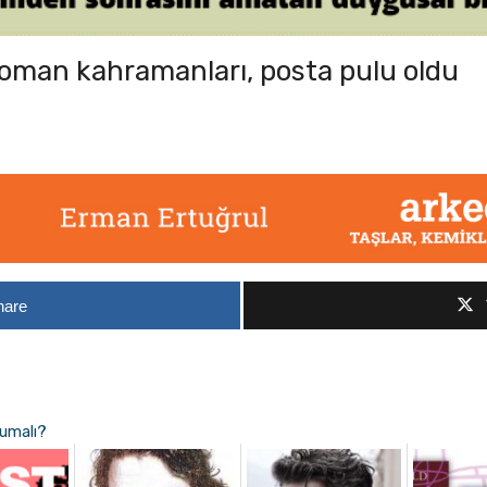
roman kahramanları, posta pulu oldu
hare
kumalı?