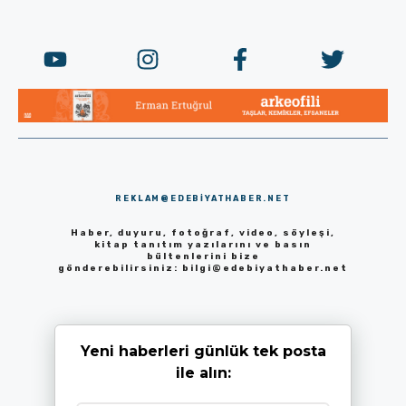
REKLAM@EDEBIYATHABER.NET
Haber, duyuru, fotoğraf, video, söyleşi,
kitap tanıtım yazılarını ve basın
bültenlerini bize
gönderebilirsiniz:
bilgi@edebiyathaber.net
Yeni haberleri günlük tek posta
ile alın: