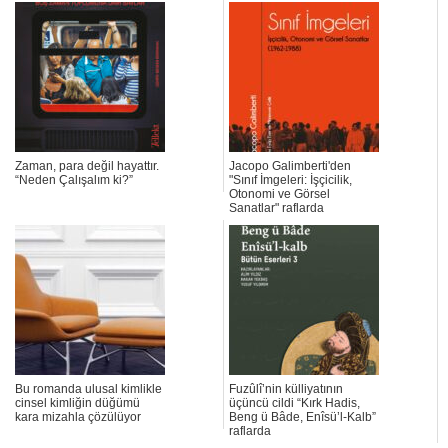
Zaman, para değil hayattır.
Jacopo Galimberti'den
“Neden Çalışalım ki?”
"Sınıf İmgeleri: İşçicilik,
Otonomi ve Görsel
Sanatlar" raflarda
Bu romanda ulusal kimlikle
Fuzûlî’nin külliyatının
cinsel kimliğin düğümü
üçüncü cildi “Kırk Hadis,
kara mizahla çözülüyor
Beng ü Bâde, Enîsü’l-Kalb”
raflarda