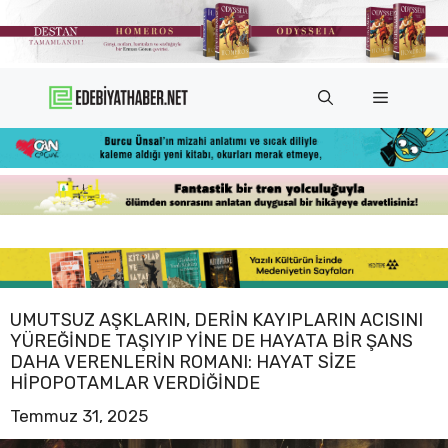
İçeriğe
atla
Menü
UMUTSUZ AŞKLARIN, DERIN KAYIPLARIN ACISINI
YÜREĞINDE TAŞIYIP YINE DE HAYATA BIR ŞANS
DAHA VERENLERIN ROMANI: HAYAT SIZE
HIPOPOTAMLAR VERDIĞINDE
Temmuz 31, 2025