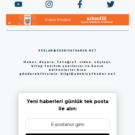
REKLAM@EDEBIYATHABER.NET
Haber, duyuru, fotoğraf, video, söyleşi,
kitap tanıtım yazılarını ve basın
bültenlerini bize
gönderebilirsiniz:
bilgi@edebiyathaber.net
Yeni haberleri günlük tek posta
ile alın: