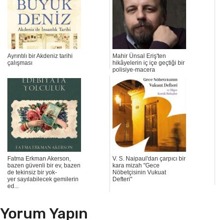
Ayrıntılı bir Akdeniz tarihi
Mahir Ünsal Eriş'ten
çalışması
hikâyelerin iç içe geçtiği bir
polisiye-macera
Fatma Erkman Akerson,
V. S. Naipaul'dan çarpıcı bir
bazen güvenli bir ev, bazen
kara mizah "Gece
de tekinsiz bir yok-
Nöbetçisinin Vukuat
yer sayılabilecek gemilerin
Defteri"
ed...
Yorum Yapın