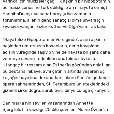
Varinka için mucizeler çağı, ilk aşkının bir hipopotamın
acımasız çenesine terk edildiği o an nihayete ermiştir.
Hannibal’ın aşk ve sanat arayışı ise zamanla
torunlarına, ailenin genç sanatçısı olma unvanı için
kıyasıya yarışan ikizler Esther ve Olga’ya miras kalır.
“Hayat Size Hipopotamlar Verdiğinde”, asrın aşkının
peşinden umutsuzca koşanların, derin kayıpların
acısını yüreğinde taşıyıp yine de hayata bir şans daha
vermeye cesaret edenlerin unutulmaz öyküsü.
Utangaç bir ressam olan Esther’in gözünden anlatılan
bu destansı hikâye, aynı çatının altında yeşeren üç
kuşağın hayatına dokunurken, okuru Paris’in görkemli
opera sahnelerinden, St. Petersburg’un eteklerindeki
gizemli sirke doğru, sürükleyici bir yolculuğa çıkarıyor.
Danimarka’nın sevilen yazarlarından Annette
Bjergfeldt’in yazdığı, 20 dile çevrilen, Merve Özcan’ın