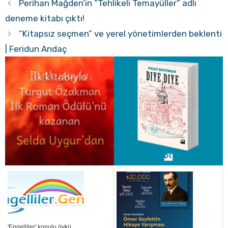
Perihan Mağden’in “Tehlikeli Temayüller” adlı
deneme kitabı çıktı!
“Kitapsız seçmen” ve yerel yönetimlerden beklenti
| Feridun Andaç
'Engelliler' konulu öykü