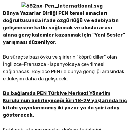
Dünya Yazarlar Birliği PEN temel amaçları
doğrultusunda ifade özgürlüğü ve edebiyatın
gelişmesine katkı sağlamak ve uluslararası
alana genç kalemler kazanmak için “Yeni Sesler”
yarışması düzenliyor.
Bu süreçte bazı öykü ve şiirlerin “köprü diller” olan
İngilizce-Fransızca -İspanyolcaya çevrilmesi
sağlanacak. Böylece PEN ile dünya gençliği arasındaki
etkileşim daha da gelişecek.
Bu bağlamda PEN Türkiye Merkezi Yönetim
Kurulu’nun belirleyeceği jüri 18-29 yaşlarında hiç
kitabı yayınlanmamış iki yazar ya da şairi aday
gösterecek.
Katılmak isteyen gençler, doğum tarihlerini