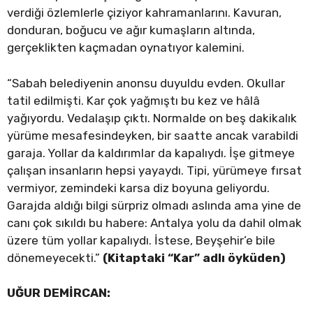
verdiği özlemlerle çiziyor kahramanlarını. Kavuran,
donduran, boğucu ve ağır kumaşların altında,
gerçeklikten kaçmadan oynatıyor kalemini.
“Sabah belediyenin anonsu duyuldu evden. Okullar
tatil edilmişti. Kar çok yağmıştı bu kez ve hâlâ
yağıyordu. Vedalaşıp çıktı. Normalde on beş dakikalık
yürüme mesafesindeyken, bir saatte ancak varabildi
garaja. Yollar da kaldırımlar da kapalıydı. İşe gitmeye
çalışan insanların hepsi yayaydı. Tipi, yürümeye fırsat
vermiyor, zemindeki karsa diz boyuna geliyordu.
Garajda aldığı bilgi sürpriz olmadı aslında ama yine de
canı çok sıkıldı bu habere: Antalya yolu da dahil olmak
üzere tüm yollar kapalıydı. İstese, Beyşehir’e bile
dönemeyecekti.”
(Kitaptaki “Kar” adlı öyküden)
UĞUR DEMİRCAN: