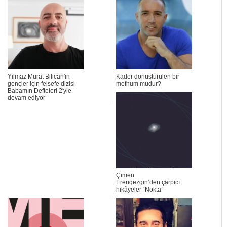
Yılmaz Murat Bilican'ın
Kader dönüştürülen bir
gençler için felsefe dizisi
mefhum mudur?
Babamın Defteleri 2'yle
devam ediyor
Çimen
Erengezgin’den çarpıcı
hikâyeler “Nokta”