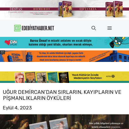
İçeriğe
atla
Menü
UĞUR DEMIRCAN’DAN SIRLARIN, KAYIPLARIN VE
PIŞMANLIKLARIN ÖYKÜLERI
Eylül 4, 2023