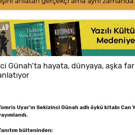
nci Günah’ta hayata, dünyaya, aşka far
anlatıyor
Tomris Uyar’ın Sekizinci Günah adlı öykü kitabı Can 
yayımlandı.
Tanıtım bülteninden: