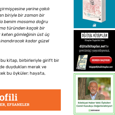
irmişçesine yerine çakılı
n biriyle bir zaman bir
larla benim masama doğru
dalma türünden kaçak bir
az keten gömleğinin üst üç
e inandıracak kadar güzel
 kitap, birbirleriyle girift bir
rinde duydukları merak ve
cek bu öyküler; hayata,