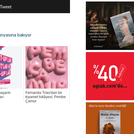
Tweet
ünyasına bakıyor
aşarılı
Fernanda Trías'dan bir
arı
kıyamet hikâyesi: Pembe
Çamur