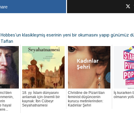
hare
 Hobbes’un klasikleşmiş eserinin yeni bir okumasını yapıp günümüz d
 Taflan
nci'den
18. yy. İslam dünyasını
Christine de Pizan'dan
İş kurarken b
enmenin,
anlamak için önemli bir
feminist düşüncenin
olmanın yoll
erin
kaynak: İbn Cübeyr
kurucu metinlerinden:
e hayal
Seyahatnamesi
Kadınlar Şehri
re...