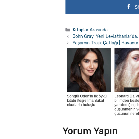
S
Kategoriler
Kitaplar Arasında
John Gray, Yeni Leviathanlar’da,
Yaşamın Trajik Çatlağı | Havanur
Songül Öden'in ilk öykü
Leonard Da Vi
kitabı #eşrefimahlukat
bilimden besl
okurlarla buluştu
yaratıcılığın, d
düşünmenin v
gücünün nerele
Yorum Yapın