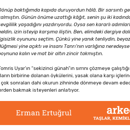
Dönüp baktığımda kapıda duruyordun hâlâ. Bir sarsıntı geç
kalmıştın. Günün önüme uzattığı kâğıt, senin şu iki kadında
sevgililik yaşadığını yazdırıyordu. Oysa sen kararlı adım
geldin, izin isteyip karşıma iliştin. Ben, elimdeki dergiye 
ilgisizlik oyununu seçtim. Çünkü yine yanık tenliydin, bey
düğmesi yine açıktı ve insanı Tanrı’nın varlığına neredeys
boynuna kalın ve mat bir altın zincir takmıştın.
Tomris Uyar’ın “sekizinci günah”ın sırrını çözmeye çalıştığı bu
 onların birbirine dolanan öykülerini, yasak olana karşı içle
ten çok sonraları dahi okurun zihninde dönmeye devam ede
erden bakmak isteyenleri anlatıyor.