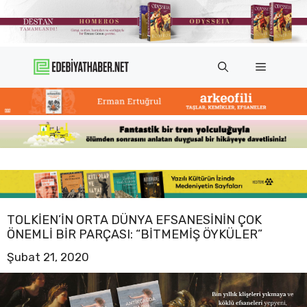
İçeriğe
atla
Menü
TOLKIEN’IN ORTA DÜNYA EFSANESININ ÇOK
ÖNEMLI BIR PARÇASI: “BITMEMIŞ ÖYKÜLER”
Şubat 21, 2020