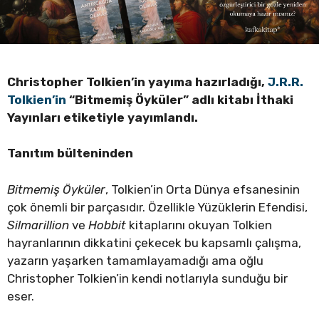
Christopher Tolkien’in yayıma hazırladığı,
J.R.R.
Tolkien’in
“Bitmemiş Öyküler” adlı kitabı İthaki
Yayınları etiketiyle yayımlandı.
Tanıtım bülteninden
Bitmemi
ş
Öyküler
, Tolkien’in Orta Dünya efsanesinin
çok önemli bir parçasıdır. Özellikle Yüzüklerin Efendisi,
Silmarillion
ve
Hobbit
kitaplarını okuyan Tolkien
hayranlarının dikkatini çekecek bu kapsamlı çalışma,
yazarın yaşarken tamamlayamadığı ama oğlu
Christopher Tolkien’in kendi notlarıyla sunduğu bir
eser.