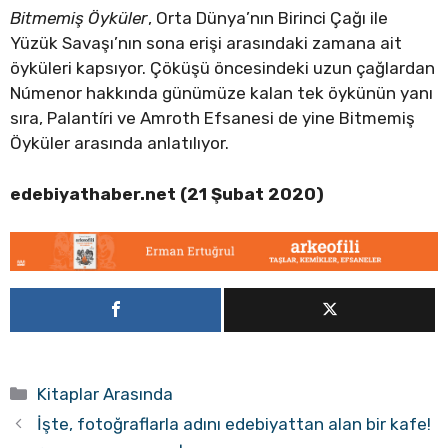
Bitmemi
ş
Ö
yk
ü
ler
, Orta Dünya’nın Birinci Çağı ile
Yüzük Savaşı’nın sona erişi arasındaki zamana ait
öyküleri kapsıyor. Çöküşü öncesindeki uzun çağlardan
Númenor hakkında günümüze kalan tek öykünün yanı
sıra, Palantíri ve Amroth Efsanesi de yine Bitmemiş
Öyküler arasında anlatılıyor.
edebiyathaber.net (21 Şubat 2020)
Kategoriler
Kitaplar Arasında
İşte, fotoğraflarla adını edebiyattan alan bir kafe!