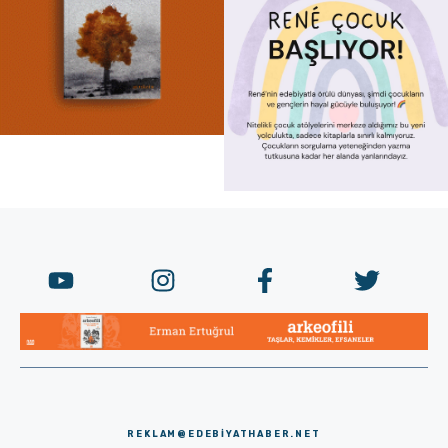
REKLAM@EDEBIYATHABER.NET