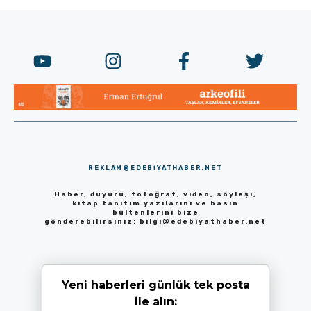
REKLAM@EDEBIYATHABER.NET
Haber, duyuru, fotoğraf, video, söyleşi,
kitap tanıtım yazılarını ve basın
bültenlerini bize
gönderebilirsiniz:
bilgi@edebiyathaber.net
Yeni haberleri günlük tek posta
ile alın: