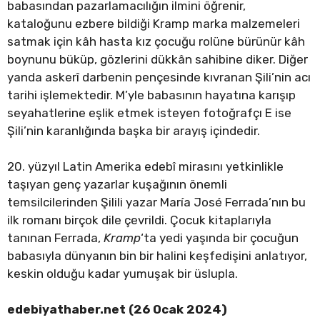
babasından pazarlamacılığın ilmini öğrenir,
kataloğunu ezbere bildiği Kramp marka malzemeleri
satmak için kâh hasta kız çocuğu rolüne bürünür kâh
boynunu büküp, gözlerini dükkân sahibine diker. Diğer
yanda askerî darbenin pençesinde kıvranan Şili’nin acı
tarihi işlemektedir. M’yle babasının hayatına karışıp
seyahatlerine eşlik etmek isteyen fotoğrafçı E ise
Şili’nin karanlığında başka bir arayış içindedir.
20. yüzyıl Latin Amerika edebî mirasını yetkinlikle
taşıyan genç yazarlar kuşağının önemli
temsilcilerinden Şilili yazar María José Ferrada’nın bu
ilk romanı birçok dile çevrildi. Çocuk kitaplarıyla
tanınan Ferrada,
Kramp
‘ta yedi yaşında bir çocuğun
babasıyla dünyanın bin bir halini keşfedişini anlatıyor,
keskin olduğu kadar yumuşak bir üslupla.
edebiyathaber.net (26 Ocak 2024)