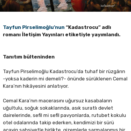
Tayfun Pirselimoğlu’nun
“Kadastrocu”
adlı
romanı İletişim Yayınları etiketiyle yayımlandı.
Tanıtım bülteninden
Tayfun Pirselimoğlu Kadastrocu’da tuhaf bir rüzgârın
-yoksa kaderin mi demeli?- önünde sürüklenen Cemal
Kara’nın hikâyesini anlatıyor.
Cemal Kara’nın macerasını uğursuz kasabaların
uğultulu, soğuk sokaklarında, asık suratlı devlet
dairelerinde, sefil mi sefil pavyonlarda, rutubet kokulu
otel odalarında takip ederken, kendimizi bir sürü
acayip şahsiyetle birlikte, gizemlerle sarmalanmış bir