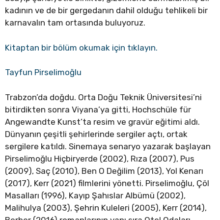
kadının ve de bir gergedanın dahil olduğu tehlikeli bir
karnavalın tam ortasında buluyoruz.
Kitaptan bir bölüm okumak için tıklayın.
Tayfun Pirselimoğlu
Trabzon’da doğdu. Orta Doğu Teknik Üniversitesi’ni
bitirdikten sonra Viyana’ya gitti, Hochschüle für
Angewandte Kunst’ta resim ve gravür eğitimi aldı.
Dünyanın çeşitli şehirlerinde sergiler açtı, ortak
sergilere katıldı. Sinemaya senaryo yazarak başlayan
Pirselimoğlu Hiçbiryerde (2002), Rıza (2007), Pus
(2009), Saç (2010), Ben O Değilim (2013), Yol Kenarı
(2017), Kerr (2021) filmlerini yönetti. Pirselimoğlu, Çöl
Masalları (1996), Kayıp Şahıslar Albümü (2002),
Malihulya (2003), Şehrin Kuleleri (2005), Kerr (2014),
Berber (2016) romanlarının yanı sıra Otel Odaları