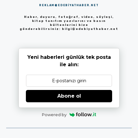
REKLAM@EDEBIYATHABER.NET
Haber, duyuru, fotoğraf, video, söyleşi,
kitap tanıtım yazılarını ve basın
bültenlerini bize
gönderebilirsiniz:
bilgi@edebiyathaber.net
Yeni haberleri günlük tek posta
ile alın:
Abone ol
Powered by