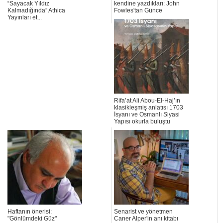
“Sayacak Yıldız
kendine yazdıkları: John
Kalmadığında” Athica
Fowles'tan Günce
Yayınları et...
Rifa’at Ali Abou-El-Haj’ın
klasikleşmiş anlatısı 1703
İsyanı ve Osmanlı Siyasi
Yapısı okurla buluştu
Haftanın önerisi:
Senarist ve yönetmen
"Gönlümdeki Güz"
Caner Alper'in anı kitabı