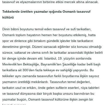
tasavvuf ve elyazmalarının birbirine etkisi mercek altına alınacak.
Tekkelerde üretilen yazmalar ışığında Osmanlı tasavvuf
kültürü
Dinin bâtıni boyutunu temsil eden tasavvuf ve sufi tarikatları,
Osmanlı toplum hayatının hemen her boyutunu etkilemiş, hatta
spor ve dinlence gibi birtakım gündelik işlevler bile tarikatların
denetimine girmişti. Düzeni sarsacak eğilimler söz konusu olmadığı
sürece, saltanat ve ulema sınıfı ile tarikatlar arasındaki ilişkiler belirli
bir denge içinde devam etti. İstanbul, 19. yüzyılın sonlarında
Mevlevilik’ten Bektaşiliğe, Bayramilik’ten Şazeliliğe kadar belli başlı
tarikatlara ait 300’den fazla tekkeye ev sahipliği yapıyordu. Bu
tekkeler aynı zamanda tasavvufun farklı boyutlarına ilişkin sayısız
yazmanın üretildiği mekânlardı. Tasavvufun temel değerleri,
tarikatın usul ve erkânı, önde gelen sufilerin eserleri, rüya tabirleri
ve tasavvuf dünyasına dair birçok başka unsuru barındıran bu
yazmalar bugün, Osmanlı tasavvuf kültürüne ilişkin zengin bir