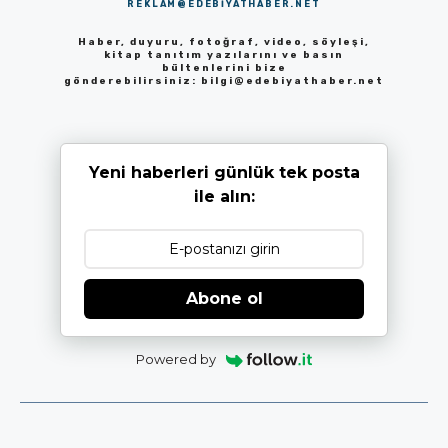
REKLAM@EDEBIYATHABER.NET
Haber, duyuru, fotoğraf, video, söyleşi,
kitap tanıtım yazılarını ve basın
bültenlerini bize
gönderebilirsiniz:
bilgi@edebiyathaber.net
Yeni haberleri günlük tek posta
ile alın:
Abone ol
Powered by