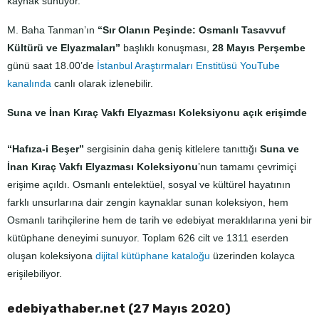
kaynak sunuyor.
M. Baha Tanman’ın
“Sır Olanın Peşinde: Osmanlı Tasavvuf
Kültürü ve Elyazmaları”
başlıklı konuşması,
28 Mayıs Perşembe
günü saat 18.00’de
İstanbul Araştırmaları Enstitüsü YouTube
kanalında
canlı olarak izlenebilir.
Suna ve İnan Kıraç Vakfı Elyazması Koleksiyonu açık erişimde
“Hafıza-i Beşer”
sergisinin daha geniş kitlelere tanıttığı
Suna ve
İnan Kıraç Vakfı Elyazması Koleksiyonu
’nun tamamı çevrimiçi
erişime açıldı. Osmanlı entelektüel, sosyal ve kültürel hayatının
farklı unsurlarına dair zengin kaynaklar sunan koleksiyon, hem
Osmanlı tarihçilerine hem de tarih ve edebiyat meraklılarına yeni bir
kütüphane deneyimi sunuyor. Toplam 626 cilt ve 1311 eserden
oluşan koleksiyona
dijital kütüphane kataloğu
üzerinden kolayca
erişilebiliyor.
edebiyathaber.net (27 Mayıs 2020)