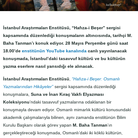
İstanbul Araştırmaları Enstitüsü, “Hafıza-i Beşer” sergisi
kapsamında düzenlediği konuşmaların altıncısında, tarihçi M.
Baha Tanman’ı konuk ediyor.
28 Mayıs Perşembe
günü saat
18.00’de
enstitünün YouTube kanalında
canlı yayınlanacak
konuşmada, İstanbul’daki tasavvuf kültürü ve bu kültürün
yazma eserlere nasıl yansıdığı ele alınacak.
İstanbul Araştırmaları Enstitüsü
,
“Hafıza-i Beşer: Osmanlı
Yazmalarından Hikâyeler”
sergisi kapsamında düzenlediği
konuşmalara,
Suna ve İnan Kıraç Vakfı Elyazması
Koleksiyonu
’ndaki tasavvuf yazmalarına odaklanan bir
konuşmayla devam ediyor. Osmanlı mimarlık kültürü konusundaki
akademik çalışmalarıyla bilinen, aynı zamanda enstitünün Bilim
Kurulu Başkanı olarak görev yapan
M. Baha Tanman
’ın
gerçekleştireceği konuşmada, Osmanlı’daki iki köklü kültürün,