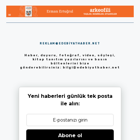
REKLAM@EDEBIYATHABER.NET
Haber, duyuru, fotoğraf, video, söyleşi,
kitap tanıtım yazılarını ve basın
bültenlerini bize
gönderebilirsiniz:
bilgi@edebiyathaber.net
Yeni haberleri günlük tek posta
ile alın:
Abone ol