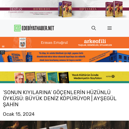
İçeriğe
atla
Menü
‘SONUN KIYILARINA’ GÖÇENLERIN HÜZÜNLÜ
ÖYKÜSÜ: BÜYÜK DENIZ KÖPÜRÜYOR | AYŞEGÜL
ŞAHIN
Ocak 15, 2024