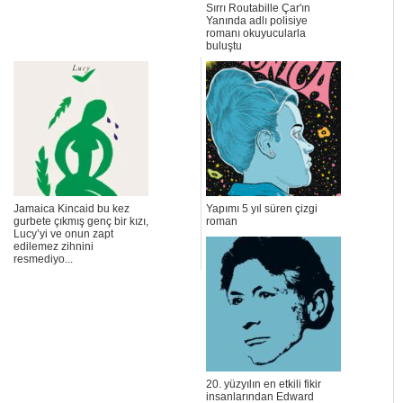
Sırrı Routabille Çar'ın
Yanında adlı polisiye
romanı okuyucularla
buluştu
Jamaica Kincaid bu kez
Yapımı 5 yıl süren çizgi
gurbete çıkmış genç bir kızı,
roman
Lucy’yi ve onun zapt
edilemez zihnini
resmediyo...
20. yüzyılın en etkili fikir
insanlarından Edward