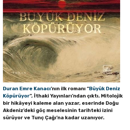
Duran Emre Kanacı
’nın ilk romanı “
Büyük Deniz
Köpürüyor
”, İthaki Yayınları’ndan çıktı. Mitolojik
bir hikâyeyi kaleme alan yazar, eserinde Doğu
Akdeniz’deki göç meselesinin tarihteki izini
sürüyor ve Tunç Çağı’na kadar uzanıyor.