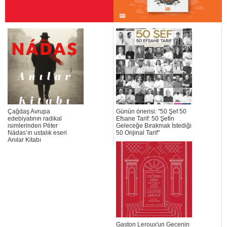
Çağdaş Avrupa
Günün önerisi: "50 Şef 50
edebiyatının radikal
Efsane Tarif: 50 Şefin
isimlerinden Péter
Geleceğe Bırakmak İstediği
Nádas’ın ustalık eseri
50 Orijinal Tarif"
Anılar Kitabı
Gaston Leroux'un Gecenin