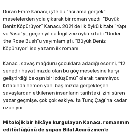
Duran Emre Kanacı, işte bu “acı ama gerçek”
meselelerden yola çıkarak bir roman yazdı: “Büyük
Deniz Köpürüyor.” Kanacı, 2021’de ilk öykü kitabı “Yapı
ve Yasa”yı, geçen yıl da İngilizce öykü kitabı “Under
the Rose Bush”u yayımlamıştı. “Büyük Deniz
Köpürüyor” ise yazarın ilk romanı.
Kanacı, savaş mağduru çocuklara adadığı eserini, “12
senedir hayatımızda olan bu göç meselesine karşı
geliştirdiği bakışın bir izdüşümü” olarak tanımlıyor.
Kitabında hemen yanı başımızda gerçekleşen
savaşlardan etkilenen insanların tarihteki izini süren
yazar geçmişe, çok çok eskiye, ta Tunç Çağı’na kadar
uzanıyor.
Mitolojik bir hikâye kurgulayan Kanacı, romanının
editörlüğünü de yapan Bilal Acarözmen’e