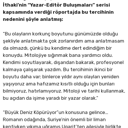
İthaki’nin “Yazar-Editör Buluşmaları” serisi
kapsamında verdiği röportajda bu tercihinin
nedenini şöyle anlatmış:
“Bu olayların korkunç boyutunu günümüzde olduğu
şekliyle anlatmakta çok zorlanırdım ama anlatmasam
da olmazdı, çünkü bu kendime dert edindiğim bir
konuydu. Mitolojiye sığınmak bana yardımcı oldu.
Kendimi soyutlayarak, dışarıdan bakarak, profesyonel
kalmaya çalışarak yazdım. Bu tercihimin ikinci bir
boyutu daha var; binlerce yıldır aynı olayları yeniden
yaşıyoruz ama hafızamız kısıtlı olduğu için bunları
bilmiyoruz, hatırlamıyoruz. Mitoloji ve tarihi kullanmak,
bu açıdan da işime yaradı bir yazar olarak.”
“Büyük Deniz Köpürüyor”un konusuna gelince…
Romanın odağında, Suriye’nin önemli bir liman
kentiyken yıkıma uğramış Ugarit’ten ailesiyle birlikte