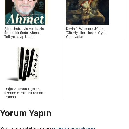
Şiirle, hafızayla ve itirazla
Kevin J. Wetmore Jr'den
örülen bir ömür: Ahmet
'Ölü Yiyiciler - İnsan Yiyen
Telli'ye saygı kitabı
Canavarlar'
Doğa ve insan ilişkileri
üzerine çarpıcı bir roman:
Rombo
Yorum Yapın
Yorum yapabilmek için
oturum açmalısınız
.