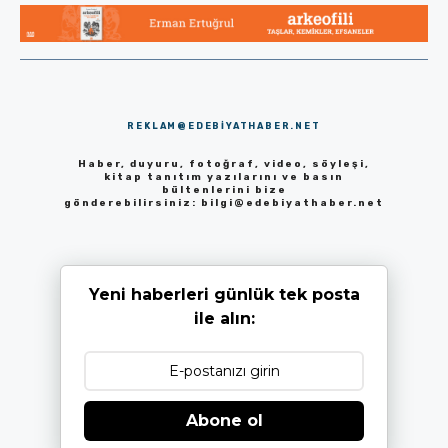
REKLAM@EDEBIYATHABER.NET
Haber, duyuru, fotoğraf, video, söyleşi,
kitap tanıtım yazılarını ve basın
bültenlerini bize
gönderebilirsiniz:
bilgi@edebiyathaber.net
Yeni haberleri günlük tek posta
ile alın:
Abone ol