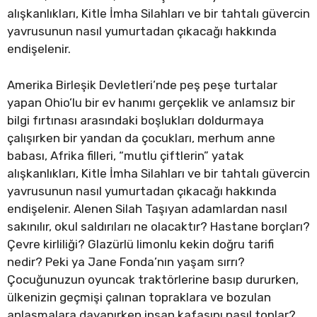
alışkanlıkları, Kitle İmha Silahları ve bir tahtalı güvercin
yavrusunun nasıl yumurtadan çıkacağı hakkında
endişelenir.
Amerika Birleşik Devletleri’nde peş peşe turtalar
yapan Ohio’lu bir ev hanımı gerçeklik ve anlamsız bir
bilgi fırtınası arasındaki boşlukları doldurmaya
çalışırken bir yandan da çocukları, merhum anne
babası, Afrika filleri, “mutlu çiftlerin” yatak
alışkanlıkları, Kitle İmha Silahları ve bir tahtalı güvercin
yavrusunun nasıl yumurtadan çıkacağı hakkında
endişelenir. Alenen Silah Taşıyan adamlardan nasıl
sakınılır, okul saldırıları ne olacaktır? Hastane borçları?
Çevre kirliliği? Glazürlü limonlu kekin doğru tarifi
nedir? Peki ya Jane Fonda’nın yaşam sırrı?
Çocuğunuzun oyuncak traktörlerine basıp dururken,
ülkenizin geçmişi çalınan topraklara ve bozulan
anlaşmalara dayanırken insan kafasını nasıl toplar?