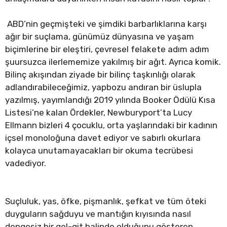
ABD’nin geçmişteki ve şimdiki barbarlıklarına karşı
ağır bir suçlama, günümüz dünyasına ve yaşam
biçimlerine bir eleştiri, çevresel felakete adım adım
şuursuzca ilerlememize yakılmış bir ağıt. Ayrıca komik.
Bilinç akışından ziyade bir bilinç taşkınlığı olarak
adlandırabileceğimiz, yapbozu andıran bir üslupla
yazılmış, yayımlandığı 2019 yılında Booker Ödülü Kısa
Listesi’ne kalan Ördekler, Newburyport’ta Lucy
Ellmann bizleri 4 çocuklu, orta yaşlarındaki bir kadının
içsel monoloğuna davet ediyor ve sabırlı okurlara
kolayca unutamayacakları bir okuma tecrübesi
vadediyor.
Suçluluk, yas, öfke, pişmanlık, şefkat ve tüm öteki
duyguların sağduyu ve mantığın kıyısında nasıl
dengesiz bir gel-git halinde olduğunu gösteren