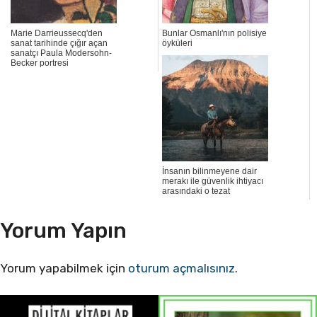
Marie Darrieussecq'den
Bunlar Osmanlı'nın polisiye
sanat tarihinde çığır açan
öyküleri
sanatçı Paula Modersohn-
Becker portresi
İnsanın bilinmeyene dair
merakı ile güvenlik ihtiyacı
arasındaki o tezat
Yorum Yapın
Yorum yapabilmek için
oturum açmalısınız
.