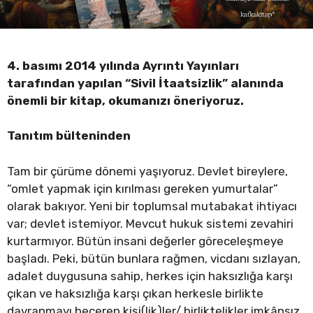
4. basımı 2014 yılında Ayrıntı
Yayınları
tarafından
yapılan “Sivil İtaatsizlik” alanında
önemli bir kitap, okumanızı öneriyoruz.
Tanıtım bülteninden
Tam bir çürüme dönemi yaşıyoruz. Devlet bireylere,
“omlet yapmak için kırılması gereken yumurtalar”
olarak bakıyor. Yeni bir toplumsal mutabakat ihtiyacı
var; devlet istemiyor. Mevcut hukuk sistemi zevahiri
kurtarmıyor. Bütün insani değerler göreceleşmeye
başladı. Peki, bütün bunlara rağmen, vicdanı sızlayan,
adalet duygusuna sahip, herkes için haksızlığa karşı
çıkan ve haksızlığa karşı çıkan herkesle birlikte
davranmayı beceren kişi(lik)ler/ birliktelikler imkânsız