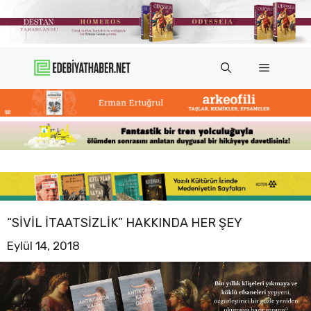
İçeriğe
atla
Menü
“SIVIL İTAATSIZLIK” HAKKINDA HER ŞEY
Eylül 14, 2018