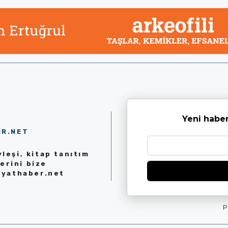
Yeni haber
ER.NET
leşi, kitap tanıtım
erini bize
iyathaber.net
P