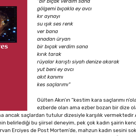
“bir bıçak verdim sana
gölgemi bıçakla ey avcı
kır aynayı
su ışık ses renk
ver bana
anadan üryan
bir bıçak verdim sana
kırık tarak
rüyalar karıştı siyah denize akarak
yut beni ey avcı
akıt kanımı
kes saçlarımı”
Gülten Akın’ın “kestim kara saçlarımı n’ol
ezberde olan ama ezber bozan bir dize olar
a ancak saçlardan tutulur dizesiyle karşılık vermektedir Ak
n belirlediği bu şiirsel deneyim, pek çok kadın şairin kend
 Şirvan Erciyes de Post Mortem’de, mahzun kadın sesini s