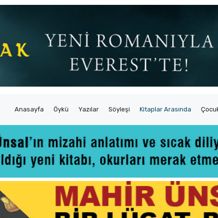
Anasayfa
Öykü
Yazılar
Söyleşi
Kitaplar Arasında
Çocuk