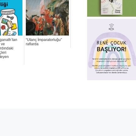
ganath’tan
“Utanç İmparatorluğu”
 ve
raflarda
rdındaki
çleri
steyen