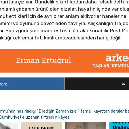
haritası çiziyor. Gündelik sıkıntılardan daha felsefi deltala
anlamlı çabanın ürünü olan dizeler, hayatın içinde var oluş
mut ettikleri için de ayrı birer anlam ekliyorlar hanelerine
samimi ve oyununa davet eden tavrıyla. Alışkanlığın traj
i. Bir özgürleşme manifestosu olarak okunabilir Post Mort
aktığı kekremsi tat, kimlik mücadelesinden hariç değil.
hare
rmu’nun hazırladığı “Dilediğin Zaman İzle!” temalı kayıttan dersler ba
Cumhuriyet’e uzanan fırtınalı hikâyesi