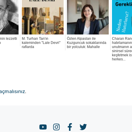
nin lezzetli
M. Turhan Tan'ın
Özlen Alpaslan ile
Charan Ran
n
kaleminden "Lale Devri"
Kuzguncuk sokaklarında
hatırlamanın
raflarda
bir yolculuk: Mahalle
unutmanın a
sinirsel süre
keşfetmek i
herkes...
açmalısınız
.