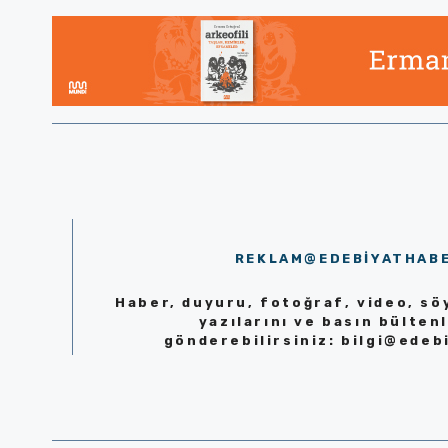
REKLAM@EDEBIYATHAB
Haber, duyuru, fotoğraf, video, söy
yazılarını ve basın bültenl
gönderebilirsiniz:
bilgi@edeb