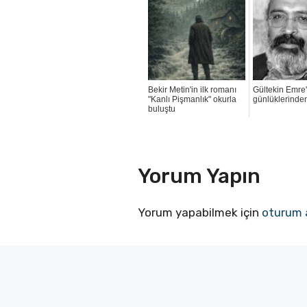
Bekir Metin'in ilk romanı
Gültekin Emre'
"Kanlı Pişmanlık" okurla
günlüklerinde
buluştu
Yorum Yapın
Yorum yapabilmek için
oturum 