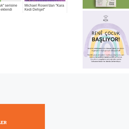
uk'' serisine
Michael Rosen'dan ''Kara
p eklendi
Kedi Dehşet''