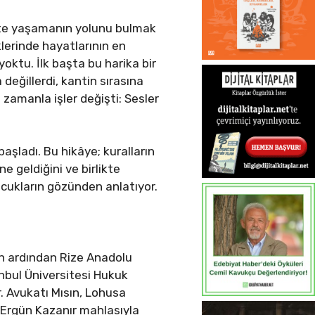
ikte yaşamanın yolunu bulmak
klerinde hayatlarının en
 yoktu. İlk başta bu harika bir
değillerdi, kantin sırasına
zamanla işler değişti: Sesler
şladı. Bu hikâye; kuralların
ne geldiğini ve birlikte
cukların gözünden anlatıyor.
in ardından Rize Anadolu
nbul Üniversitesi Hukuk
r. Avukatı Mısın, Lohusa
n Ergün Kazanır mahlasıyla