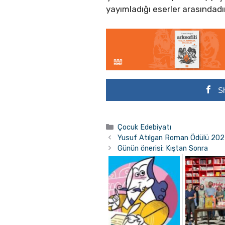
yayımladığı eserler arasındadır
S
Kategoriler
Çocuk Edebiyatı
Yusuf Atılgan Roman Ödülü 2025
Günün önerisi: Kıştan Sonra