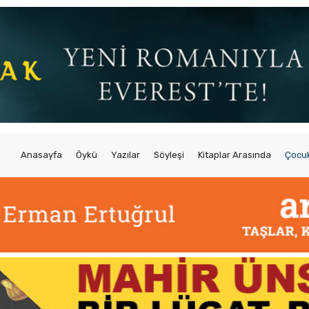
Anasayfa
Öykü
Yazılar
Söyleşi
Kitaplar Arasında
Çocuk