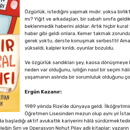
Özgürlük, istediğini yapmak mıdır; yoksa birl
mı? Yiğit ve arkadaşları, bir sabah sınıfa geldi
beklenmedik haberini aldılar: Artık hiçbir kural
haber gibi geldi onlara. Kemer takmak zorunda 
gerek yoktu, derste konuşmak serbestti! Ama 
yükseldi, kalpler kırıldı, oyunlar bozuldu.
Ve özgürlük sandıkları şey, kaosa dönüşmeye ba
neden var olduğunu, iyiliğin nasıl bir seçim hâli
yaşamanın aslında bir sorumluluk olduğunu ço
Ergün Kazanır:
1989 yılında Rize’de dünyaya geldi. İlköğretim
Öğretmen Lisesinden mezun olup aynı yıl İsta
nda başladığı aktif avukatlık kariyerini hâlâ sürdürmektedi
leğin Sırrı ve Operasyon Nohut Pilav adlı kitaplar; yazarı