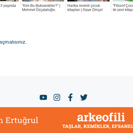
3 yaşında
“Kim Bu Bukowskiler?” |
Harika resimli çocuk
''Filozof Çoc
Mehmet Özçataloğlu
kitapları | Gaye Dinçel
iki yeni kita
açmalısınız
.