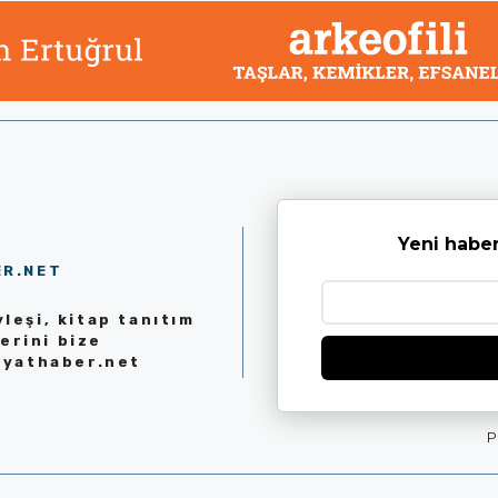
Yeni haber
ER.NET
leşi, kitap tanıtım
erini bize
iyathaber.net
P