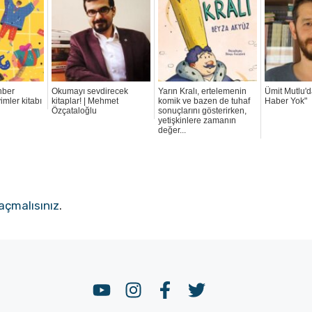
hber
Okumayı sevdirecek
Yarın Kralı, ertelemenin
Ümit Mutlu'
imler kitabı
kitaplar! | Mehmet
komik ve bazen de tuhaf
Haber Yok"
Özçataloğlu
sonuçlarını gösterirken,
yetişkinlere zamanın
değer...
açmalısınız
.