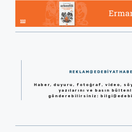
REKLAM@EDEBIYATHAB
Haber, duyuru, fotoğraf, video, söy
yazılarını ve basın bültenl
gönderebilirsiniz:
bilgi@edeb