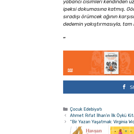
yabancı cisimleri kendinden uz
ipeksi dokumasına katmış. Göre
sıradışı örümcek ağının karşıs
dedemin yakıştırmasıyla, tam bi
”
S
Kategoriler
Çocuk Edebiyatı
Ahmet Rıfat İlhan’ın İlk Öykü Ki
“Bir Yazarı Yaşatmak: Virginia W