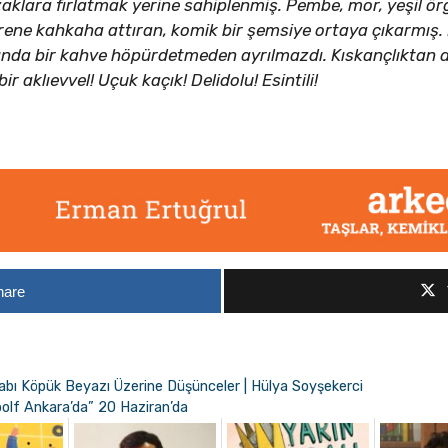
aklara fırlatmak yerine sahiplenmiş. Pembe, mor, yeşil örg
ne kahkaha attıran, komik bir şemsiye ortaya çıkarmış. K
ında bir kahve höpürdetmeden ayrılmazdı. Kıskançlıktan d
r aklıevvel! Uçuk kaçık! Delidolu! Esintili!
hare
tabı Köpük Beyazı Üzerine Düşünceler | Hülya Soyşekerci
oolf Ankara’da” 20 Haziran’da