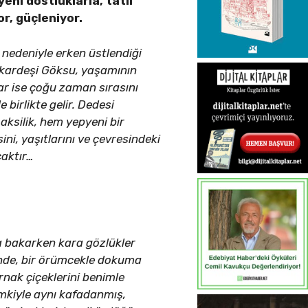
yeni dostluklarla, tatlı
or, güçleniyor.
 nedeniyle erken üstlendiği
li kardeşi Göksu, yaşamının
r ise çoğu zaman sırasını
 birlikte gelir. Dedesi
 aksilik, hem yepyeni bir
ni, yaşıtlarını ve çevresindeki
caktır…
a bakarken kara gözlükler
inde, bir örümcekle dokuma
nak çiçeklerini benimle
mkiyle aynı kafadanmış,