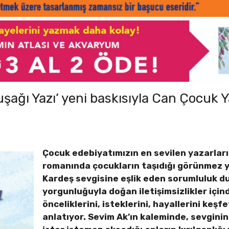
şağı Yazı’ yeni baskısıyla Can Çocuk Y
Çocuk edebiyatımızın en sevilen yazarlar
romanında çocukların taşıdığı görünmez y
Kardeş sevgisine eşlik eden sorumluluk d
yorgunluğuyla doğan iletişimsizlikler için
önceliklerini, isteklerini, hayallerini keş
anlatıyor. Sevim Ak’ın kaleminde, sevginin 