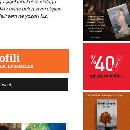
ü çiçekleri, kendi ördüğü
öy evine gelen ziyaretçiler,
elirsem ne yazar! Kız,
Tweet