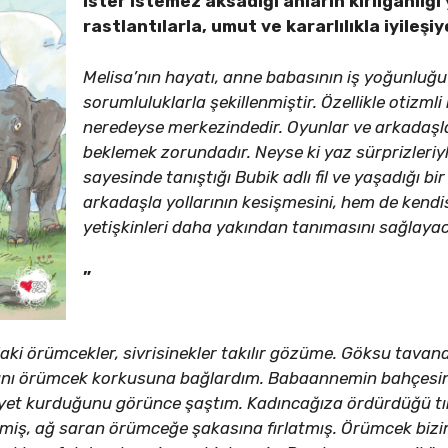
ister istemez aksadığı anların kırılganlığı 
rastlantılarla, umut ve kararlılıkla iyileşiy
Melisa’nın hayatı, anne babasının iş yoğunluğu
sorumluluklarla şekillenmiştir. Özellikle otizm
neredeyse merkezindedir. Oyunlar ve arkadaşla
beklemek zorundadır. Neyse ki yaz sürprizleriyle
sayesinde tanıştığı Bubik adlı fil ve yaşadığı bir
arkadaşla yollarının kesişmesini, hem de kendisi
yetişkinleri daha yakından tanımasını sağlaya
”
aki örümcekler, sivrisinekler takılır gözüme. Göksu tavan
avrını örümcek korkusuna bağlardım. Babaannemin bahçes
yet kurduğunu görünce şaştım. Kadıncağıza ördürdüğü tır
miş, ağ saran örümceğe şakasına fırlatmış. Örümcek bizi