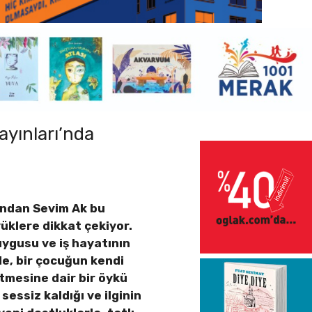
ayınları’nda
ından Sevim Ak bu
üklere dikkat çekiyor.
uygusu ve iş hayatının
de, bir çocuğun kendi
fetmesine dair bir öykü
sessiz kaldığı ve ilginin