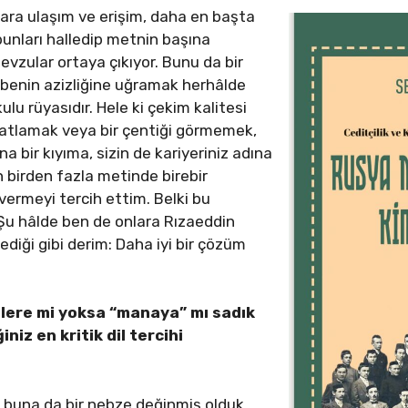
lara ulaşım ve erişim, daha en başta
unları halledip metnin başına
zular ortaya çıkıyor. Bunu da bir
abenin azizliğine uğramak herhâlde
lu rüyasıdır. Hele ki çekim kalitesi
 atlamak veya bir çentiği görmemek,
 bir kıyıma, sizin de kariyeriniz adına
n birden fazla metinde birebir
ermeyi tercih ettim. Belki bu
. Şu hâlde ben de onlara Rızaeddin
ediği gibi derim: Daha iyi bir çözüm
elere mi yoksa “manaya” mı sadık
iniz en kritik dil tercihi
 buna da bir nebze değinmiş olduk.