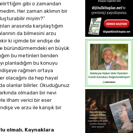
elirttiğim gibi o zamandan
medim. Her zaman aklımın bir
luşturabilir miyim?”
ıları arasında karşılaştığım
kalarının da bilmesini arzu
ir ki içimde bir endişe de
miğe büründürmemdeki en büyük
ığım bu metinleri benden
ayı planladığım bu konuyu
 endişeye rağmen ortaya
ser olacağını da hep hayal
a olanlar bilirler. Okuduğunuz
 farkında olmadan bir nevi
le ilham verici bir eser
işe ve arzu ile karışık bir
rlu
olmalı. Kaynaklara