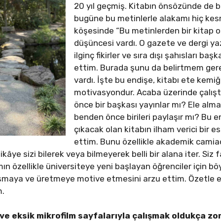
20 yıl geçmiş. Kitabın önsözünde de b
bugüne bu metinlerle alakamı hiç kes
köşesinde “Bu metinlerden bir kitap o
düşüncesi vardı. O gazete ve dergi yaz
ilginç fikirler ve sıra dışı şahısları baş
ettim. Burada şunu da belirtmem gerek
vardı. İşte bu endişe, kitabı ete ke
motivasyondur. Acaba üzerinde çalışt
önce bir başkası yayınlar mı? Ele alm
benden önce birileri paylaşır mı? Bu
çıkacak olan kitabın ilham verici bir e
ettim. Bunu özellikle akademik camiad
hikâye sizi bilerek veya bilmeyerek belli bir alana iter. Siz
mın özellikle üniversiteye yeni başlayan öğrenciler için böy
ışmaya ve üretmeye motive etmesini arzu ettim. Özetle end
m.
k ve eksik mikrofilm sayfalarıyla çalışmak oldukça zo