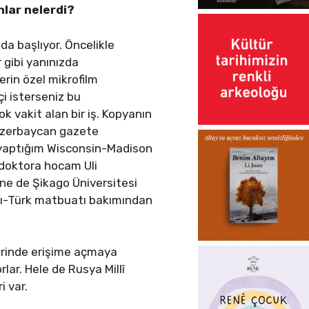
nlar nelerdi?
da başlıyor. Öncelikle
 gibi yanınızda
erin özel mikrofilm
i isterseniz bu
k vakit alan bir iş. Kopyanın
 Azerbaycan gazete
 yaptığım Wisconsin-Madison
ı doktora hocam Uli
ne de Şikago Üniversitesi
lı-Türk matbuatı bakımından
elerinde erişime açmaya
rlar. Hele de Rusya Millî
i var.