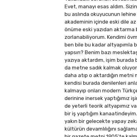
Evet, manayı esas aldım. Sizin 
bu aslında okuyucunun lehine de
akademinin içinde eski dile az
önüme eski yazıdan aktarma 
zorlanabiliyorum. Kendimi öv
ben bile bu kadar altyapımla 
yapsın? Benim bazı meslektaşl
yazıya aktardım, işim burada bi
da metne sadık kalmak oluyor
daha atıp o aktardığın metni 
kendisi burada denilenleri an
kalmayıp onları modern Türkçe
derinine inersek yaptığımız i
de yeterli teorik altyapımız v
bir iş yaptığım kanaatindeyim
yakın bir gelecekte yapay ze
kültürün devamlılığını sağlama
bir gazete metni 1905’te kalmas