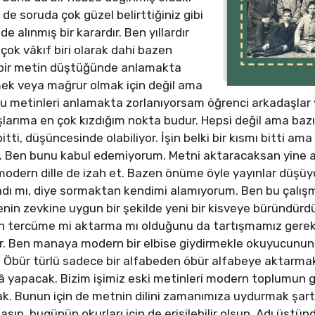
de soruda çok güzel belirttiğiniz gibi
 alınmış bir karardır. Ben yıllardır
 çok vâkıf biri olarak dahi bazen
bir metin düştüğünde anlamakta
mek veya mağrur olmak için değil ama
bu metinleri anlamakta zorlanıyorsam öğrenci arkadaşlar
arıma en çok kızdığım nokta budur. Hepsi değil ama bazıl
tti, düşüncesinde olabiliyor. İşin belki bir kısmı bitti am
. Ben bunu kabul edemiyorum. Metni aktaracaksan yine a
modern dille de izah et. Bazen önüme öyle yayınlar düşüy
ladı mı, diye sormaktan kendimi alamıyorum. Ben bu çalı
nin zevkine uygun bir şekilde yeni bir kisveye büründürd
şin tercüme mi aktarma mı olduğunu da tartışmamız gereki
ar. Ben manaya modern bir elbise giydirmekle okuyucunun i
. Öbür türlü sadece bir alfabeden öbür alfabeye aktarmak 
kâ yapacak. Bizim işimiz eski metinleri modern toplumun
k. Bunun için de metnin dilini zamanımıza uydurmak şart.
ın, bugünün okurları için de erişilebilir olsun. Adı üstünd