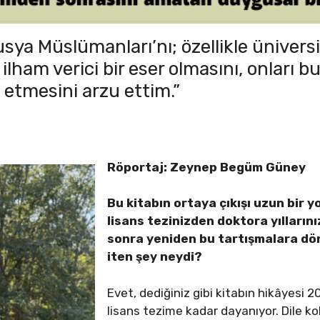
sya Müslümanları’nı; özellikle ünivers
 ilham verici bir eser olmasını, onları 
etmesini arzu ettim.”
Röportaj: Zeynep Begüm Güney
Bu kitabın ortaya çıkışı uzun bir 
lisans tezinizden doktora
yılların
sonra yeniden bu tartışmalara dö
iten şey neydi?
Evet, dediğiniz gibi kitabın hikâyesi 
lisans tezime kadar dayanıyor. Dile k