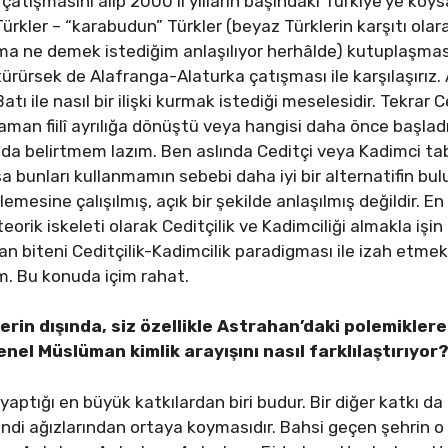
atışmasını alıp 2000’li yılların başındaki Türkiye’ye koys
rkler – “karabudun” Türkler (beyaz Türklerin karşıtı olar
ama ne demek istediğim anlaşılıyor herhâlde) kutuplaşmas
ürsek de Alafranga-Alaturka çatışması ile karşılaşırız.
 ile nasıl bir ilişki kurmak istediği meselesidir. Tekrar C
aman fiilî ayrılığa dönüştü veya hangisi daha önce başladı 
u da belirtmem lazım. Ben aslında Ceditçi veya Kadimci ta
 bunları kullanmamın sebebi daha iyi bir alternatifin bul
emesine çalışılmış, açık bir şekilde anlaşılmış değildir. E
teorik iskeleti olarak Ceditçilik ve Kadimciliği almakla iş
an biteni Ceditçilik-Kadimcilik paradigması ile izah etmek a
m. Bu konuda içim rahat.
rin dışında, siz özellikle Astrahan’daki polemiklere
enel Müslüman kimlik arayışını nasıl
farklılaştırıyor
yaptığı en büyük katkılardan biri budur. Bir diğer katkı da Ce
ı kendi ağızlarından ortaya koymasıdır. Bahsi geçen şehrin o