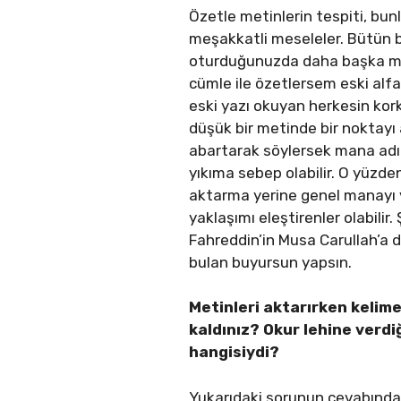
Özetle metinlerin tespiti, bun
meşakkatli meseleler. Bütün b
oturduğunuzda daha başka mev
cümle ile özetlersem eski alf
eski yazı okuyan herkesin korku
düşük bir metinde bir noktayı
abartarak söylersek mana adına
yıkıma sebep olabilir. O yüzde
aktarma yerine genel manayı v
yaklaşımı eleştirenler olabilir
Fahreddin’in Musa Carullah’a d
bulan buyursun yapsın.
Metinleri aktarırken kelim
kaldınız? Okur lehine
verdiğ
hangisiydi?
Yukarıdaki sorunun cevabında