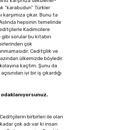
anız karşınıza sekülerler-
ak “karabudun” Türkler
ı karşımıza çıkar. Bunu ta
 Aslında hepsinin temelinde
editçilerle Kadimcilere
gibi sorular bu kitabın
birlerinden çok
unmamasıdır. Ceditçilik ve
n azından ülkemizde böyledir.
in kolayına kaçtım. Şunu da
çısından iyi bir iş çıkardığı
odaklanıyorsunuz.
?
ditçilerin birbirleri ile olan
 kadar çok adı var ki insan