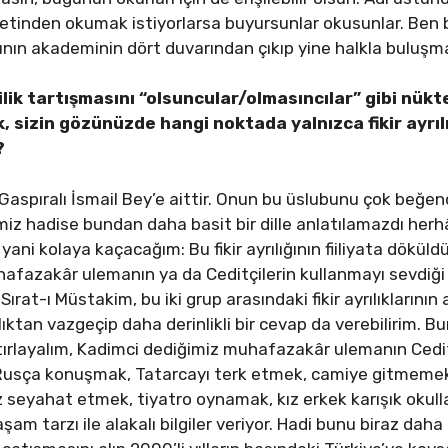
 metinden okumak istiyorlarsa buyursunlar okusunlar. Ben 
rının akademinin dört duvarından çıkıp yine halkla buluşm
lik tartışmasını “olsuncular/olmasıncılar” gibi nükte
k, sizin gözünüzde hangi noktada yalnızca fikir
ayrıl
?
 Gaspıralı İsmail Bey’e aittir. Onun bu üslubunu çok beğe
imiz hadise bundan daha basit bir dille anlatılamazdı herh
ni kolaya kaçacağım: Bu fikir ayrılığının fiiliyata döküld
uhafazakâr ulemanın ya da Ceditçilerin kullanmayı sevdiği
Sırat-ı Müstakim, bu iki grup arasındaki fikir ayrılıklarının
ılıktan vazgeçip daha derinlikli bir cevap da verebilirim. Bu
ırlayalım, Kadimci dediğimiz muhafazakâr ulemanın Ceditçi
? Rusça konuşmak, Tatarcayı terk etmek, camiye gitmeme
ız seyahat etmek, tiyatro oynamak, kız erkek karışık okul
aşam tarzı ile alakalı bilgiler veriyor. Hadi bunu biraz dah