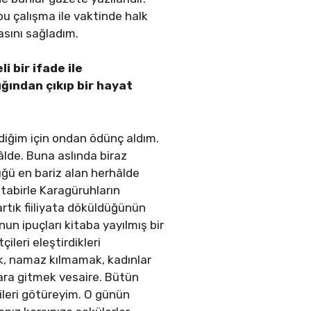
bu çalışma ile vaktinde halk
asını sağladım.
li bir
ifade ile
ığından çıkıp bir hayat
ndiğim için ondan ödünç aldım.
âlde. Buna aslında biraz
üğü en bariz alan herhâlde
 tabirle Karagüruhların
 artık fiiliyata döküldüğünün
nun ipuçları kitaba yayılmış bir
leri eleştirdikleri
k, namaz kılmamak, kadınlar
lara gitmek vesaire. Bütün
a ileri götüreyim. O günün