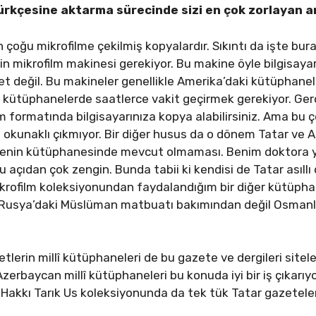
ürkçesine aktarma sürecinde sizi en çok
zorlayan a
 çoğu mikrofilme çekilmiş kopyalardır. Sıkıntı da işte bura
n mikrofilm makinesi gerekiyor. Bu makine öyle bilgisayar
let değil. Bu makineler genellikle Amerika’daki kütüphanel
 kütüphanelerde saatlerce vakit geçirmek gerekiyor. Gerç
 formatında bilgisayarınıza kopya alabilirsiniz. Ama bu ço
 okunaklı çıkmıyor. Bir diğer husus da o dönem Tatar ve
sitenin kütüphanesinde mevcut olmaması. Benim doktora
 açıdan çok zengin. Bunda tabii ki kendisi de Tatar asıll
krofilm koleksiyonundan faydalandığım bir diğer kütüpha
e Rusya’daki Müslüman matbuatı bakımından değil Osman
letlerin millî kütüphaneleri de bu gazete ve dergileri sit
Azerbaycan millî kütüphaneleri bu konuda iyi bir iş çıkarıyo
 Hakkı Tarık Us koleksiyonunda da tek tük Tatar gazeteler