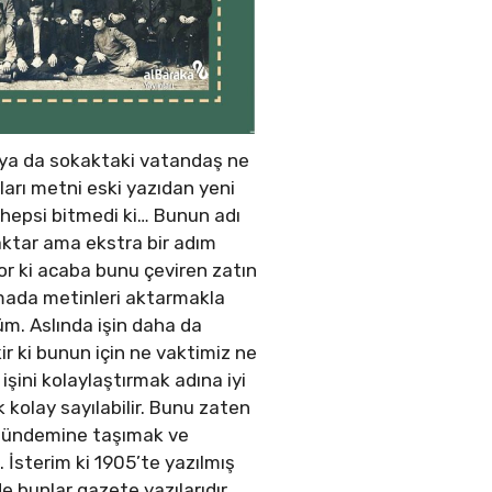
 ya da sokaktaki vatandaş ne
arı metni eski yazıdan yeni
a hepsi bitmedi ki… Bunun adı
ktar ama ekstra bir adım
or ki acaba bunu çeviren zatın
şmada metinleri aktarmakla
üm. Aslında işin daha da
r ki bunun için ne vaktimiz ne
şini kolaylaştırmak adına iyi
kolay sayılabilir. Bunu zaten
 gündemine taşımak ve
 İsterim ki 1905’te yazılmış
e bunlar gazete yazılarıdır.