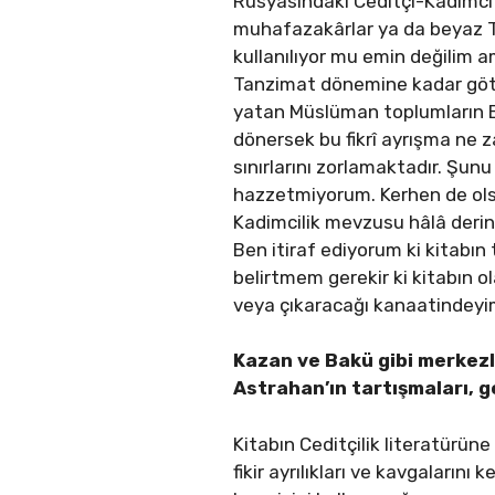
Rusyasındaki Ceditçi-Kadimci ç
muhafazakârlar ya da beyaz Tü
kullanılıyor mu emin değilim 
Tanzimat dönemine kadar götür
yatan Müslüman toplumların Batı
dönersek bu fikrî ayrışma ne z
sınırlarını zorlamaktadır. Şun
hazzetmiyorum. Kerhen de olsa
Kadimcilik mevzusu hâlâ derinl
Ben itiraf ediyorum ki kitabın 
belirtmem gerekir ki kitabın ol
veya çıkaracağı kanaatindeyi
Kazan ve Bakü gibi merkezle
Astrahan’ın tartışmaları, g
Kitabın Ceditçilik literatürüne 
fikir ayrılıkları ve kavgaların