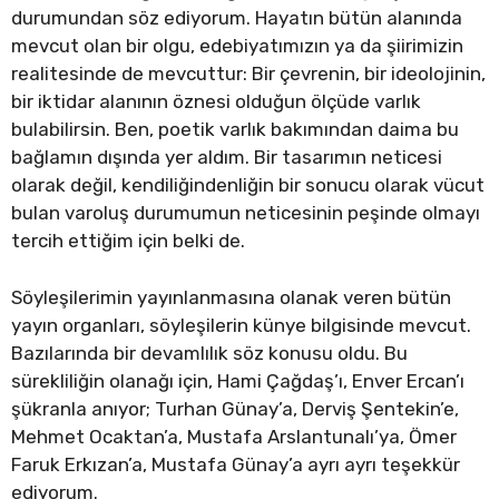
durumundan söz ediyorum. Hayatın bütün alanında
mevcut olan bir olgu, edebiyatımızın ya da şiirimizin
realitesinde de mevcuttur: Bir çevrenin, bir ideolojinin,
bir iktidar alanının öznesi olduğun ölçüde varlık
bulabilirsin. Ben, poetik varlık bakımından daima bu
bağlamın dışında yer aldım. Bir tasarımın neticesi
olarak değil, kendiliğindenliğin bir sonucu olarak vücut
bulan varoluş durumumun neticesinin peşinde olmayı
tercih ettiğim için belki de.
Söyleşilerimin yayınlanmasına olanak veren bütün
yayın organları, söyleşilerin künye bilgisinde mevcut.
Bazılarında bir devamlılık söz konusu oldu. Bu
sürekliliğin olanağı için, Hami Çağdaş’ı, Enver Ercan’ı
şükranla anıyor; Turhan Günay’a, Derviş Şentekin’e,
Mehmet Ocaktan’a, Mustafa Arslantunalı’ya, Ömer
Faruk Erkızan’a, Mustafa Günay’a ayrı ayrı teşekkür
ediyorum.