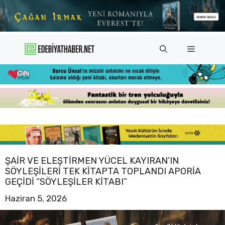
İçeriğe
atla
Menü
ŞAIR VE ELEŞTIRMEN YÜCEL KAYIRAN’IN
SÖYLEŞILERI TEK KITAPTA TOPLANDI APORIA
GEÇIDI “SÖYLEŞILER KITABI”
Haziran 5, 2026