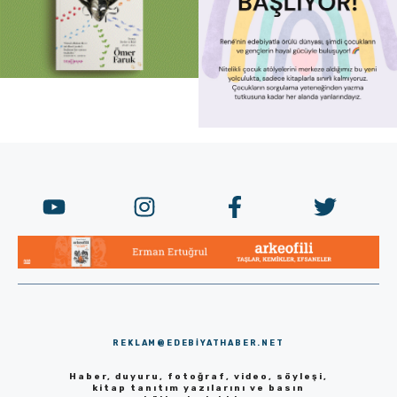
REKLAM@EDEBIYATHABER.NET
Haber, duyuru, fotoğraf, video, söyleşi,
kitap tanıtım yazılarını ve basın