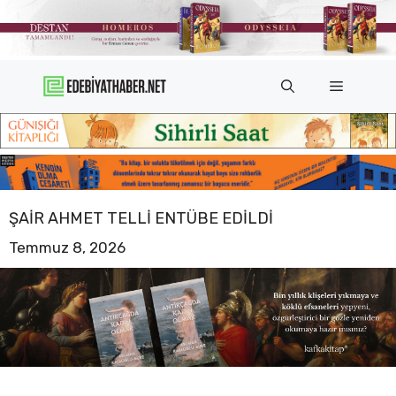
İçeriğe
atla
Menü
ŞAIR AHMET TELLI ENTÜBE EDILDI
Temmuz 8, 2026