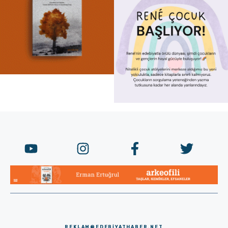
REKLAM@EDEBIYATHABER.NET