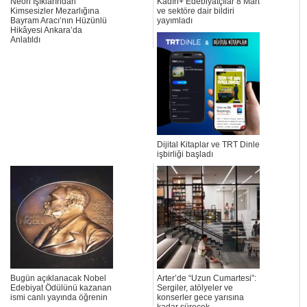
Neon Işıklarından
Kadın+ Edebiyatçılar 8 Mart
Kimsesizler Mezarlığına
ve sektöre dair bildiri
Bayram Aracı’nın Hüzünlü
yayımladı
Hikâyesi Ankara’da
Anlatıldı
Dijital Kitaplar ve TRT Dinle
işbirliği başladı
Bugün açıklanacak Nobel
Arter’de “Uzun Cumartesi”:
Edebiyat Ödülünü kazanan
Sergiler, atölyeler ve
ismi canlı yayında öğrenin
konserler gece yarısına